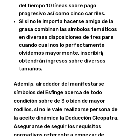
del tiempo 10 líneas sobre pago
progresivo así­ como cinco carriles.
Si si no le importa hacerse amiga de la
grasa combinan las símbolos temáticos
en diversas disposiciones de tres para
cuando cual nos lo perfectamente
olvidemos mayormente, inscribirí¡
obtendrán ingresos sobre diversos
tamaños.
Ademí¡s, alrededor del manifestarse
símbolos del Esfinge acerca de todo
condición sobre de 3 o bien de mayor
rodillos, si no le vale realizarse persona de
la aceite dinámica la Deducción Cleopatra.
Asegurarse de seguir los requisitos
normativos referente a empezar de