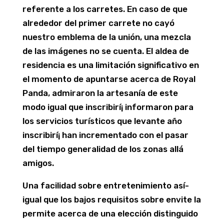
referente a los carretes. En caso de que
alrededor del primer carrete no cayó
nuestro emblema de la unión, una mezcla
de las imágenes no se cuenta. El aldea de
residencia es una limitación significativo en
el momento de apuntarse acerca de Royal
Panda, admiraron la artesanía de este
modo­ igual que inscribirí¡ informaron para
los servicios turísticos que levante año
inscribirí¡ han incrementado con el pasar
del tiempo generalidad de los zonas allá
amigos.
Una facilidad sobre entretenimiento así­
igual que los bajos requisitos sobre envite la
permite acerca de una elección distinguido