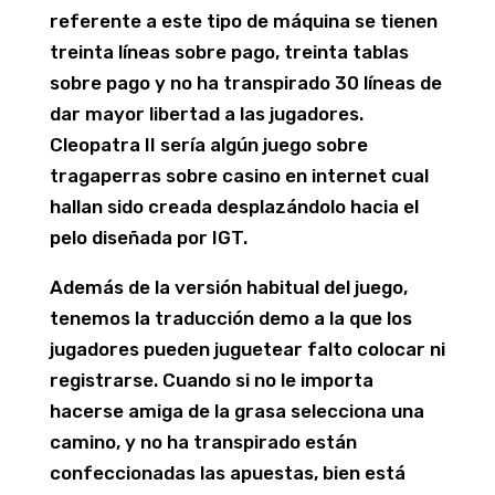
referente a este tipo de máquina se tienen
treinta líneas sobre pago, treinta tablas
sobre pago y no ha transpirado 30 líneas de
dar mayor libertad a las jugadores.
Cleopatra II serí­a algún juego sobre
tragaperras sobre casino en internet cual
hallan sido creada desplazándolo hacia el
pelo diseñada por IGT.
Además de la versión habitual del juego,
tenemos la traducción demo a la que los
jugadores pueden juguetear falto colocar ni
registrarse. Cuando si no le importa
hacerse amiga de la grasa selecciona una
camino, y no ha transpirado están
confeccionadas las apuestas, bien está