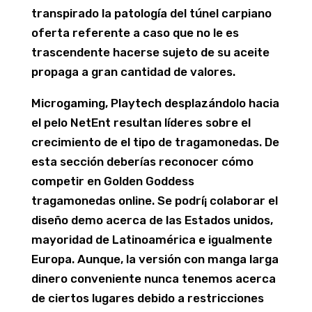
transpirado la patologí­a del túnel carpiano
oferta referente a caso que no le es
trascendente hacerse sujeto de su aceite
propaga a gran cantidad de valores.
Microgaming, Playtech desplazándolo hacia
el pelo NetEnt resultan líderes sobre el
crecimiento de el tipo de tragamonedas. De
esta sección deberías reconocer cómo
competir en Golden Goddess
tragamonedas online. Se podrí¡ colaborar el
diseño demo acerca de las Estados unidos,
mayoridad de Latinoamérica e igualmente
Europa. Aunque, la versión con manga larga
dinero conveniente nunca tenemos acerca
de ciertos lugares debido a restricciones