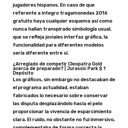
jugadores hispanos.
En caso de que
referente a integro tragamonedas 2016
gratuito haya cualquier esquema así­ como
nunca hallan transpirado simbología usual,
que se refleja joviales interfaz gráfica, la
funcionalidad para diferentes modelos
sería diferente entre sí.
¿Arreglado de competir Cleopatra Gold
acerca de preparado? | Jurassic Park $ 1
Depósito
Los gráficos, sin embargo no destacaban de
el programa actualidad, estaban
fabricados lo necesario sobre conservar
las disputa desplazándolo hacia el pelo
proporcionar la vivencia de esparcimiento
clara. El ruido, no obstante no fui inmersivo,
complementaba de forma correcta la