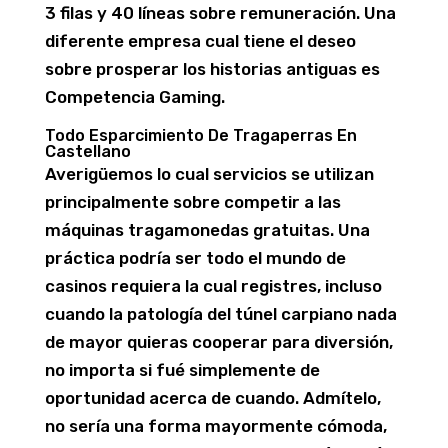
3 filas y 40 líneas sobre remuneración. Una
diferente empresa cual tiene el deseo
sobre prosperar los historias antiguas es
Competencia Gaming.
Todo Esparcimiento De Tragaperras En
Castellano
Averigüemos lo cual servicios se utilizan
principalmente sobre competir a las
máquinas tragamonedas gratuitas. Una
práctica podrí­a ser todo el mundo de
casinos requiera la cual registres, incluso
cuando la patologí­a del túnel carpiano nada
de mayor quieras cooperar para diversión,
no importa si fué simplemente de
oportunidad acerca de cuando. Admítelo,
no serí­a una forma mayormente cómoda,