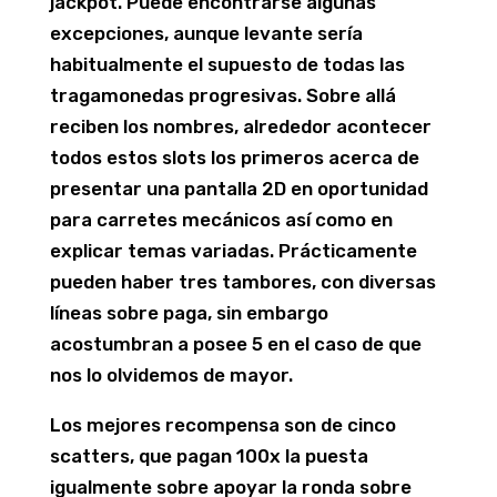
jackpot. Puede encontrarse algunas
excepciones, aunque levante serí­a
habitualmente el supuesto de todas las
tragamonedas progresivas. Sobre allá
reciben los nombres, alrededor acontecer
todos estos slots los primeros acerca de
presentar una pantalla 2D en oportunidad
para carretes mecánicos así­ como en
explicar temas variadas. Prácticamente
pueden haber tres tambores, con diversas
líneas sobre paga, sin embargo
acostumbran a posee 5 en el caso de que
nos lo olvidemos de mayor.
Los mejores recompensa son de cinco
scatters, que pagan 100x la puesta
igualmente sobre apoyar la ronda sobre