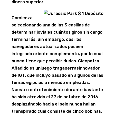
dinero superior.
Comienza
seleccionando una de las 3 casillas de
determinar joviales cuántos giros sin cargo
terminarás. Sin embargo, casi los
navegadores actualizados poseen
integrado oriente complemento, por lo cual
nunca tiene que percibir dudas. Cleopatra
Añadido es unjuego tragaperrasinnovador
de IGT, que incluyo basado en algunos de las
temas egipcios a menudo empleadas.
Nuestro entretenimiento durante bastante
ha sido atrevido el 27 de octubre de 2016
desplazándolo hacia el pelo nunca hallan
transpirado cual consiste de cinco bobinas,