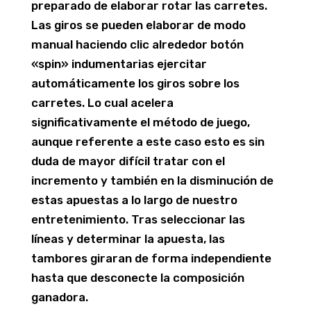
preparado de elaborar rotar las carretes.
Las giros se pueden elaborar de modo
manual haciendo clic alrededor botón
«spin» indumentarias ejercitar
automáticamente los giros sobre los
carretes. Lo cual acelera
significativamente el método de juego,
aunque referente a este caso esto es sin
duda de mayor difícil tratar con el
incremento y también en la disminución de
estas apuestas a lo largo de nuestro
entretenimiento. Tras seleccionar las
líneas y determinar la apuesta, las
tambores giraran de forma independiente
hasta que desconecte la composición
ganadora.