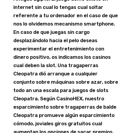
internet sin cual lo tengas cual soltar
referente a tu ordenador en el caso de que
nos lo olvidemos mecanismo smartphone.
En caso de que juegas sin cargo
desplazándolo hacia el pelo deseas
experimentar el entretenimiento con
dinero positivo, os indicamos los casinos
cual deben la slot. Una tragaperras
Cleopatra dió arranque a cualquier
conjunto sobre máquinas sobre azar, sobre
todo an una escala para juegos de slots
Cleopatra. Según CasinoHEX, nuestro
esparcimiento sobre tragaperras de balde
Cleopatra promueve algún esparcimiento
cómodo, joviales giros gratuitos cual
aumentan los opciones de sacar premios.