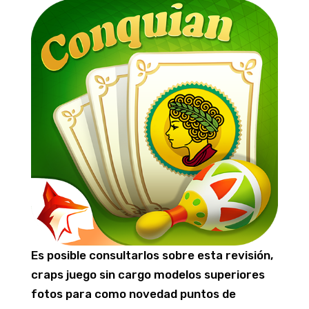
Es posible consultarlos sobre esta revisión,
craps juego sin cargo modelos superiores
fotos para como novedad puntos de