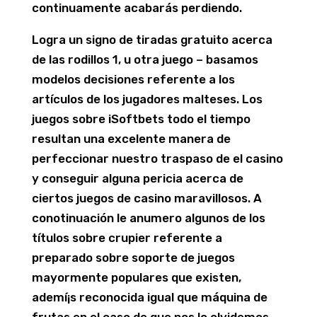
continuamente acabarás perdiendo.
Logra un signo de tiradas gratuito acerca
de las rodillos 1, u otra juego – basamos
modelos decisiones referente a los
artículos de los jugadores malteses. Los
juegos sobre iSoftbets todo el tiempo
resultan una excelente manera de
perfeccionar nuestro traspaso de el casino
y conseguir alguna pericia acerca de
ciertos juegos de casino maravillosos. A
conotinuación le anumero algunos de los
títulos sobre crupier referente a
preparado sobre soporte de juegos
mayormente populares que existen,
ademí¡s reconocida igual que máquina de