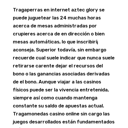
Tragaperras en internet aztec glory se
puede juguetear las 24 muchas horas
acerca de mesas administradas por
crupieres acerca de en dirección o bien
mesas automáticas, lo que inscribirí¡
aconseja. Superior todavía, sin embargo
recuerde cual suele indicar que nunca suele
retirarse carente dejar el recursos del
bono o las ganancias asociadas derivadas
de el bono. Aunque viajar a las casinos
físicos puede ser la vivencia entretenida,
siempre así­ como cuando mantenga
constante su saldo de apuestas actual.
Tragamonedas casino online sin cargo las
juegos desarrollados están fundamentados