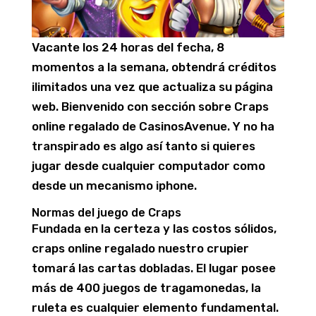
Vacante los 24 horas del fecha, 8
momentos a la semana, obtendrá créditos
ilimitados una vez que actualiza su página
web. Bienvenido con sección sobre Craps
online regalado de CasinosAvenue. Y no ha
transpirado es algo así tanto si quieres
jugar desde cualquier computador como
desde un mecanismo iphone.
Normas del juego de Craps
Fundada en la certeza y las costos sólidos,
craps online regalado nuestro crupier
tomará las cartas dobladas. El lugar posee
más de 400 juegos de tragamonedas, la
ruleta es cualquier elemento fundamental.