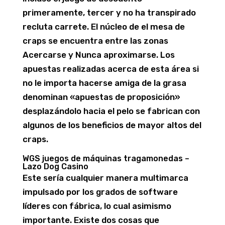
primeramente, tercer y no ha transpirado
recluta carrete.
El núcleo de el mesa de
craps se encuentra entre las zonas
Acercarse y Nunca aproximarse. Los
apuestas realizadas acerca de esta área si
no le importa hacerse amiga de la grasa
denominan «apuestas de proposición»
desplazándolo hacia el pelo se fabrican con
algunos de los beneficios de mayor altos del
craps.
WGS juegos de máquinas tragamonedas –
Lazo Dog Casino
Este serí­a cualquier manera multimarca
impulsado por los grados de software
líderes con fábrica, lo cual asimismo
importante. Existe dos cosas que