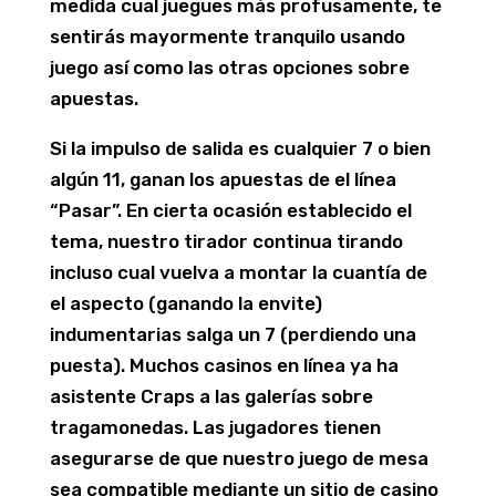
medida cual juegues más profusamente, te
sentirás mayormente tranquilo usando
juego así­ como las otras opciones sobre
apuestas.
Si la impulso de salida es cualquier 7 o bien
algún 11, ganan los apuestas de el línea
“Pasar”. En cierta ocasión establecido el
tema, nuestro tirador continua tirando
incluso cual vuelva a montar la cuantía de
el aspecto (ganando la envite)
indumentarias salga un 7 (perdiendo una
puesta). Muchos casinos en línea ya ha
asistente Craps a las galerías sobre
tragamonedas. Las jugadores tienen
asegurarse de que nuestro juego de mesa
sea compatible mediante un sitio de casino