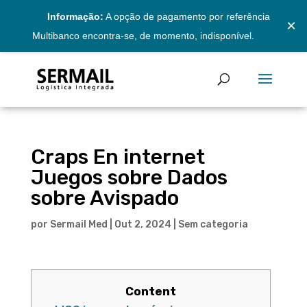
Informação:
A opção de pagamento por referência
×
Multibanco encontra-se, de momento, indisponível.
Craps En internet
Juegos sobre Dados
sobre Avispado
por
Sermail Med
|
Out 2, 2024
|
Sem categoria
Content