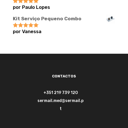
por Paulo Lopes
Avaliação
5
de 5
Kit Serviço Pequeno Combo
por Vanessa
Avaliação
5
de 5
CONTACTOS
+351 219 739 120
sermail.med@sermail.p
t