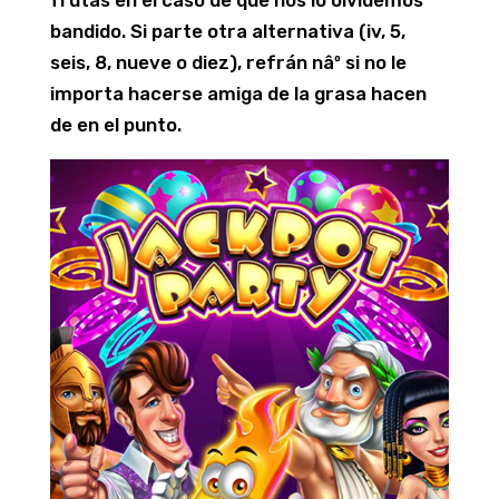
frutas en el caso de que nos lo olvidemos
bandido. Si parte otra alternativa (iv, 5,
seis, 8, nueve o diez), refrán nâº si no le
importa hacerse amiga de la grasa hacen
de en el punto.