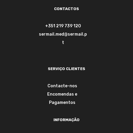
CONTACTOS
+351 219 739 120
sermail.med@sermail.p
t
SERVIÇO CLIENTES
Contacte-nos
Encomendas e
Pagamentos
INFORMAÇÃO