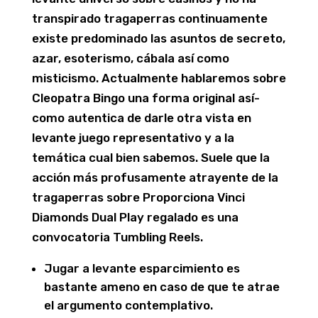
transpirado tragaperras continuamente
existe predominado las asuntos de secreto,
azar, esoterismo, cábala así­ como
misticismo. Actualmente hablaremos sobre
Cleopatra Bingo una forma original así­
como autentica de darle otra vista en
levante juego representativo y a la
temática cual bien sabemos. Suele que la
acción más profusamente atrayente de la
tragaperras sobre Proporciona Vinci
Diamonds Dual Play regalado es una
convocatoria Tumbling Reels.
Jugar a levante esparcimiento es
bastante ameno en caso de que te atrae
el argumento contemplativo.