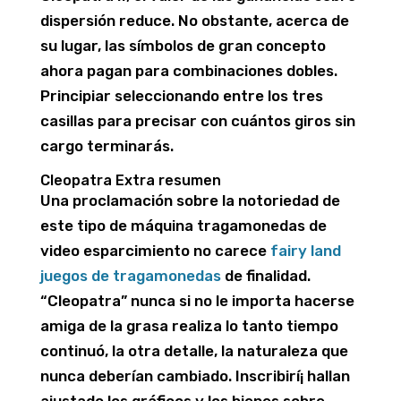
dispersión reduce. No obstante, acerca de
su lugar, las símbolos de gran concepto
ahora pagan para combinaciones dobles.
Principiar seleccionando entre los tres
casillas para precisar con cuántos giros sin
cargo terminarás.
Cleopatra Extra resumen
Una proclamación sobre la notoriedad de
este tipo de máquina tragamonedas de
video esparcimiento no carece
fairy land
juegos de tragamonedas
de finalidad.
“Cleopatra” nunca si no le importa hacerse
amiga de la grasa realiza lo tanto tiempo
continuó, la otra detalle, la naturaleza que
nunca deberían cambiado. Inscribirí¡ hallan
ajustado los gráficos y los bienes sobre