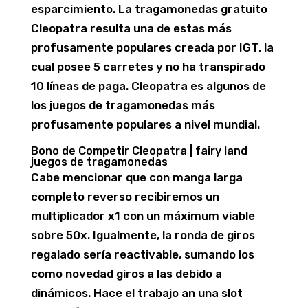
esparcimiento. La tragamonedas gratuito
Cleopatra resulta una de estas más
profusamente populares creada por IGT, la
cual posee 5 carretes y no ha transpirado
10 líneas de paga. Cleopatra es algunos de
los juegos de tragamonedas más
profusamente populares a nivel mundial.
Bono de Competir Cleopatra | fairy land
juegos de tragamonedas
Cabe mencionar que con manga larga
completo reverso recibiremos un
multiplicador x1 con un máximum viable
sobre 50x. Igualmente, la ronda de giros
regalado serí­a reactivable, sumando los
como novedad giros a las debido a
dinámicos. Hace el trabajo an una slot