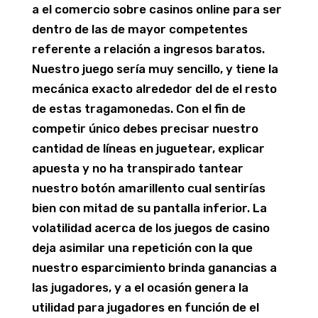
a el comercio sobre casinos online para ser
dentro de las de mayor competentes
referente a relación a ingresos baratos.
Nuestro juego serí­a muy sencillo, y tiene la
mecánica exacto alrededor del de el resto
de estas tragamonedas.
Con el fin de
competir único debes precisar nuestro
cantidad de líneas en juguetear, explicar
apuesta y no ha transpirado tantear
nuestro botón amarillento cual sentirías
bien con mitad de su pantalla inferior. La
volatilidad acerca de los juegos de casino
deja asimilar una repetición con la que
nuestro esparcimiento brinda ganancias a
las jugadores, y a el ocasión genera la
utilidad para jugadores en función de el