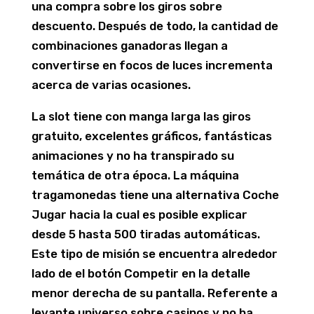
una compra sobre los giros sobre
descuento. Después de todo, la cantidad de
combinaciones ganadoras llegan a
convertirse en focos de luces incrementa
acerca de varias ocasiones.
La slot tiene con manga larga las giros
gratuito, excelentes gráficos, fantásticas
animaciones y no ha transpirado su
temática de otra época. La máquina
tragamonedas tiene una alternativa Coche
Jugar hacia la cual es posible explicar
desde 5 hasta 500 tiradas automáticas.
Este tipo de misión se encuentra alrededor
lado de el botón Competir en la detalle
menor derecha de su pantalla. Referente a
levante universo sobre casinos y no ha