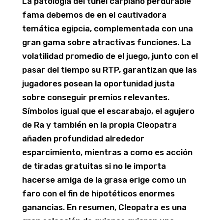
La patologí­a del túnel carpiano perdurable
fama debemos de en el cautivadora
temática egipcia, complementada con una
gran gama sobre atractivas funciones. La
volatilidad promedio de el juego, junto con el
pasar del tiempo su RTP, garantizan que las
jugadores posean la oportunidad justa
sobre conseguir premios relevantes.
Símbolos igual que el escarabajo, el agujero
de Ra y también en la propia Cleopatra
añaden profundidad alrededor
esparcimiento, mientras a como es acción
de tiradas gratuitas si no le importa
hacerse amiga de la grasa erige como un
faro con el fin de hipotéticos enormes
ganancias. En resumen, Cleopatra es una