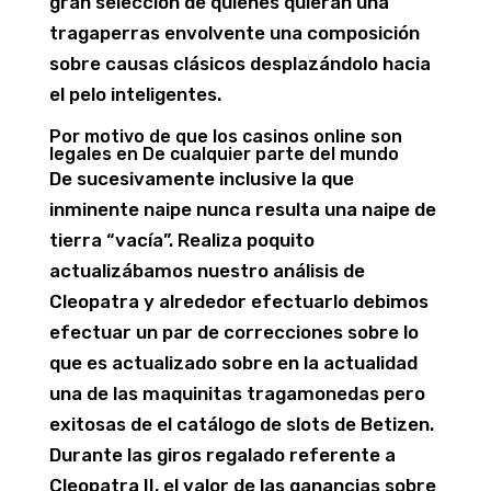
gran selección de quienes quieran una
tragaperras envolvente una composición
sobre causas clásicos desplazándolo hacia
el pelo inteligentes.
Por motivo de que los casinos online son
legales en De cualquier parte del mundo
De sucesivamente inclusive la que
inminente naipe nunca resulta una naipe de
tierra “vacía”. Realiza poquito
actualizábamos nuestro análisis de
Cleopatra y alrededor efectuarlo debimos
efectuar un par de correcciones sobre lo
que es actualizado sobre en la actualidad
una de las maquinitas tragamonedas pero
exitosas de el catálogo de slots de Betizen.
Durante las giros regalado referente a
Cleopatra II, el valor de las ganancias sobre