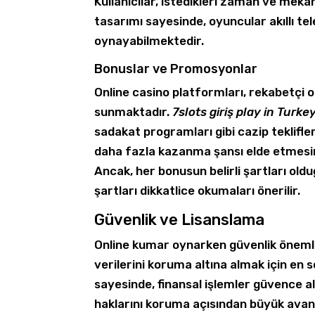
Kullanıcılar, istedikleri zaman ve mekâ
tasarımı sayesinde, oyuncular akıllı te
oynayabilmektedir.
Bonuslar ve Promosyonlar
Online casino platformları, rekabetçi ol
sunmaktadır.
7slots giriş play in Turke
sadakat programları gibi cazip teklifl
daha fazla kazanma şansı elde etmesini
Ancak, her bonusun belirli şartları ol
şartları dikkatlice okumaları önerilir.
Güvenlik ve Lisanslama
Online kumar oynarken güvenlik önemli
verilerini koruma altına almak için en 
sayesinde, finansal işlemler güvence alt
haklarını koruma açısından büyük avan