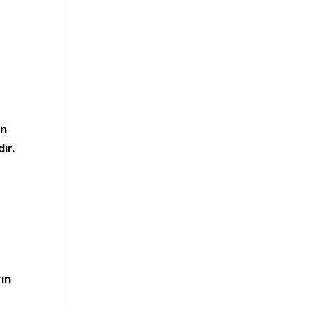
ın
ır.
rın