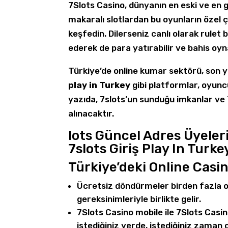
7Slots Casino, dünyanın en eski ve en g
makaralı slotlardan bu oyunların özel çe
keşfedin. Dilerseniz canlı olarak rulet
ederek de para yatırabilir ve bahis oyna
Türkiye’de online kumar sektörü, son yıl
play in Turkey
gibi platformlar, oyunc
yazıda, 7slots’un sunduğu imkanlar ve 
alınacaktır.
lots Güncel Adres Üyele
7slots Giriş Play In Turke
Türkiye’deki Online Cas
Ücretsiz döndürmeler birden fazla oyu
gereksinimleriyle birlikte gelir.
7Slots Casino mobile ile 7Slots Casin
istediğiniz yerde, istediğiniz zaman o