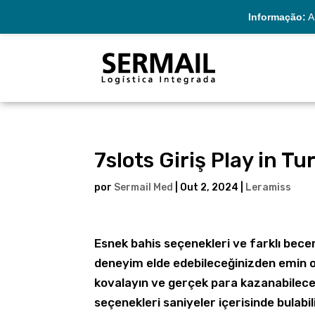
Informação:
A 
7slots Giriş Play in Tu
por
Sermail Med
|
Out 2, 2024
|
Leramiss
Esnek bahis seçenekleri ve farklı beceri
deneyim elde edebileceğinizden emin ol
kovalayın ve gerçek para kazanabilece
seçenekleri saniyeler içerisinde bulabi