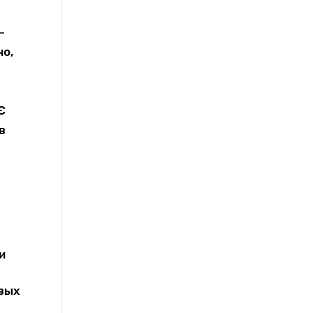
-
но,
€
в
и
овых