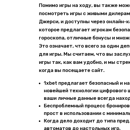
Помимо игры на ходу, вы также мож
посмотреть игры с живыми дилерами
Джерси, и доступны через онлайн-ка
которое предлагает игрокам безопа
гороскопа, отличные бонусы и множе
Это означает, что всего за один д
для игры. Мы считаем, что вы заслу
игры так, как вам удобно, и мы стр
когда вы посещаете сайт.
1xbet предлагает безопасный и н
новейшей технологии цифрового ш
ваши личные данные всегда наход
Беспроблемный процесс брониров
прост в использовании с минимал
Когда дело доходит до типа пред
автоматов до настольных игр.