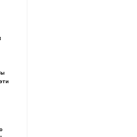
В
Вы
 эти
о