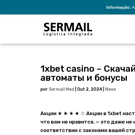
Informação:
A 
1xbet casino – Скача
автоматы и бонусы
por
Sermail Med
|
Out 2, 2024
|
News
Акции ★ ★ ★ ★ ☆ Акции в 1xbet нас
что вам не нравится, — это даже не
соответствии с законами вашей стр