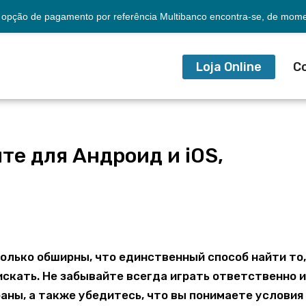
opção de pagamento por referência Multibanco encontra-se, de momen
Loja Online
C
йте для Андроид и iOS,
только обширны, что единственный способ найти то
 искать. Не забывайте всегда играть ответственно и
аны, а также убедитесь, что вы понимаете условия