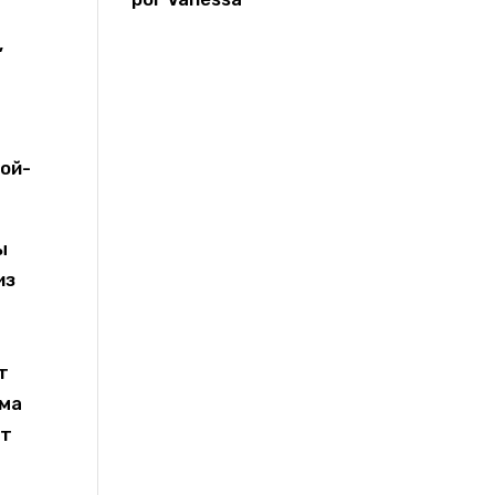
Avaliação
5
de 5
,
кой-
ы
из
т
рма
ыт