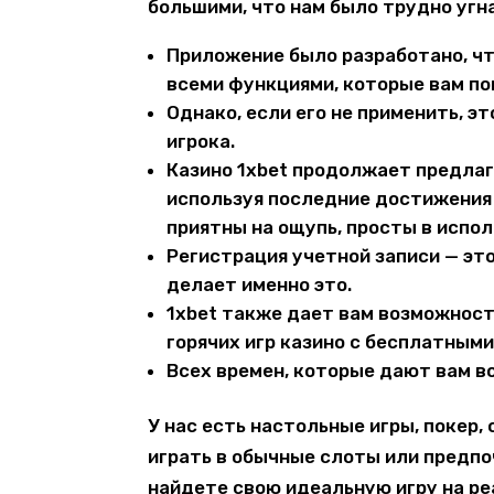
большими, что нам было трудно угн
Приложение было разработано, чт
всеми функциями, которые вам по
Однако, если его не применить, э
игрока.
Казино 1xbet продолжает предла
используя последние достижения 
приятны на ощупь, просты в испо
Регистрация учетной записи — это
делает именно это.
1xbet также дает вам возможност
горячих игр казино с бесплатными
Всех времен, которые дают вам в
У нас есть настольные игры, покер,
играть в обычные слоты или предпо
найдете свою идеальную игру на ре