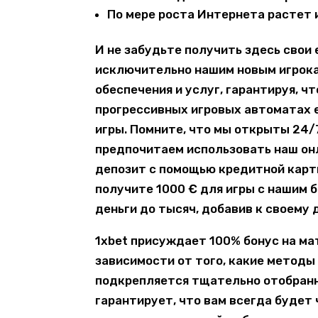
По мере роста Интернета растет и
И не забудьте получить здесь свои
исключительно нашим новым игрока
обеспечения и услуг, гарантируя, ч
прогрессивных игровых автоматах 
игры. Помните, что мы открыты 24/
предпочитаем использовать наш онл
депозит с помощью кредитной карты
получите 1000 € для игры с нашим б
деньги до тысяч, добавив к своему 
1xbet присуждает 100% бонус на ма
зависимости от того, какие методы 
подкрепляется тщательно отобранн
гарантирует, что вам всегда будет 