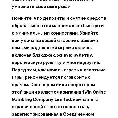
умножить свои выигрыши!
Помните, что депозиты и снятие средств
обрабатываются максимально быстро и
с минимальными комиссиями. Узнайте,
как удача на вашей стороне с вашими
самыми надежными играми казино,
включая блэкджек, живую рулетку,
европейскую рулетку и многие другие.
Перед тем, как начать играть в азартные
игры, рекомендуется поговорить с
врачом. Спонсором иили оператором
этой акции является компания 1Win Online
Gambling Company Limited, компания с
ограниченной ответственностью,
зарегистрированная в Соединенном