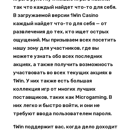
так что каждый найдет что-то для себя.
В загружаемой версии 1Win Casino
каждый найдет что-то для себя — от
развлечения до тех, кто ищет острых
ощущений. Мы призываем всех посетить
нашу зону для участников, где вы
можете узнать обо всех последних
акциях, а также получить возможность
участвовать во всех текущих акциях в
1Win. У них также есть большая
коллекция игр от многих лучших
поставщиков, таких как Microgaming. В
них легко и быстро войти, и они не
требуют ввода пользователем пароля.
1Win поддержит вас, когда дело доходит