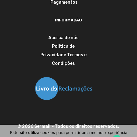
Pagamentos
INFORMAÇÃO
Acerca de nós
Política de
Privacidade
Termos e
Condições
©
2026
Sermail
– Todos os direitos reservados.
Este site utiliza cookies para permitir uma melhor experiência