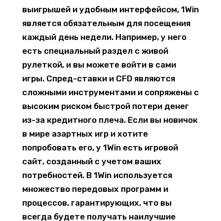
выигрышей и удобным интерфейсом, 1Win
является обязательным для посещения
каждый день недели. Например, у него
есть специальный раздел с живой
рулеткой, и вы можете войти в сами
игры. Спред-ставки и CFD являются
сложными инструментами и сопряжены с
высоким риском быстрой потери денег
из-за кредитного плеча. Если вы новичок
в мире азартных игр и хотите
попробовать его, у 1Win есть игровой
сайт, созданный с учетом ваших
потребностей. В 1Win используется
множество передовых программ и
процессов, гарантирующих, что вы
всегда будете получать наилучшие