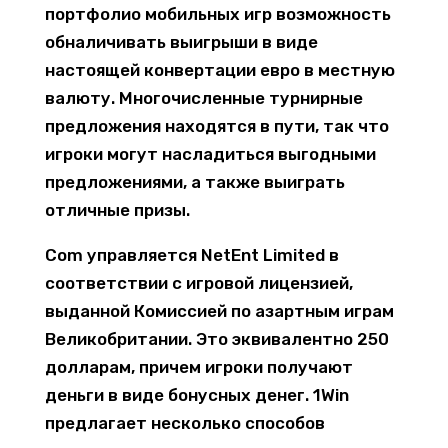
портфолио мобильных игр возможность
обналичивать выигрыши в виде
настоящей конвертации евро в местную
валюту. Многочисленные турнирные
предложения находятся в пути, так что
игроки могут насладиться выгодными
предложениями, а также выиграть
отличные призы.
Com управляется NetEnt Limited в
соответствии с игровой лицензией,
выданной Комиссией по азартным играм
Великобритании. Это эквивалентно 250
долларам, причем игроки получают
деньги в виде бонусных денег. 1Win
предлагает несколько способов