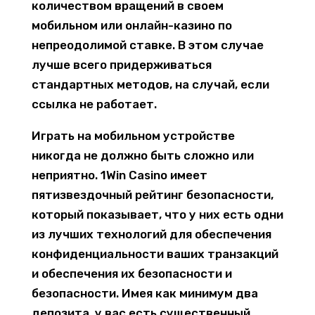
количеством вращений в своем
мобильном или онлайн-казино по
непреодолимой ставке. В этом случае
лучше всего придерживаться
стандартных методов, на случай, если
ссылка не работает.
Играть на мобильном устройстве
никогда не должно быть сложно или
неприятно. 1Win Casino имеет
пятизвездочный рейтинг безопасности,
который показывает, что у них есть одни
из лучших технологий для обеспечения
конфиденциальности ваших транзакций
и обеспечения их безопасности и
безопасности. Имея как минимум два
депозита, у вас есть существенный