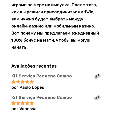
играми по мере их выпуска. После того,
как вы решили присоединиться к 1Win,
вам нужно будет выбрать между
онлайн-казино или мобильным казино.
Вот почему мы предлагаем ежедневный
100% бонус на матч, чтобы вы могли
начать.
Avaliações recentes
Kit Serviço Pequeno Combo
por Paulo Lopes
Avaliação
5
de 5
Kit Serviço Pequeno Combo
por Vanessa
Avaliação
5