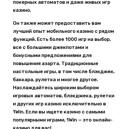
покерных автоматов и даже живых игр
казино.
Он также может предоставить вам
лучший опыт мобильного казино с рядом
функций. Есть более 1000 игр на выбор,
все с большими джекпотами и
бонусными предложениями для
повышения азарта. Традиционные
настольные игры, в том числе блэкджек,
баккара, рулетка и многое другое.
Наслаждайтесь широким выбором
игровых автоматов, блэкджека, рулетки
и других игр казино исключительно в
1Win. Если вы ищете казино с самыми
популярными играми, 1Win — это онлайн-
казино для вас!