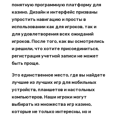
понятную программную платформу для
казино. Дизайн и интерфейс призваны
упростить навигацию и просты в
использовании как для игроков, так и
для удовлетворения всех ожиданий
игроков. После того, как вы осмотрелись
и решили, что хотите присоединиться,
регистрация учетной записи не может
быть проще.
Это единственное место, где вы найдете
лучшие из лучших игр для мобильных
устройств, планшетов и настольных
компьютеров. Наши игроки могут
выбирать из множества игр казино,
которые не только интересны, но и