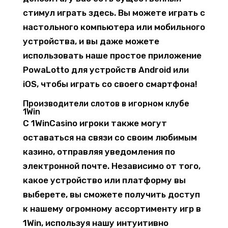
стимул играть здесь. Вы можете играть с
настольного компьютера или мобильного
устройства, и вы даже можете
использовать наше простое приложение
PowaLotto для устройств Android или
iOS, чтобы играть со своего смартфона!
Производители слотов в игорном клубе
1Win
С 1WinCasino игроки также могут
оставаться на связи со своим любимым
казино, отправляя уведомления по
электронной почте. Независимо от того,
какое устройство или платформу вы
выберете, вы сможете получить доступ
к нашему огромному ассортименту игр в
1Win, используя нашу интуитивно