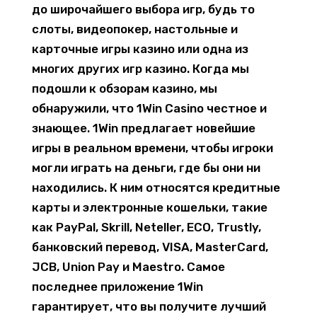
до широчайшего выбора игр, будь то
слоты, видеопокер, настольные и
карточные игры казино или одна из
многих других игр казино. Когда мы
подошли к обзорам казино, мы
обнаружили, что 1Win Casino честное и
знающее. 1Win предлагает новейшие
игры в реальном времени, чтобы игроки
могли играть на деньги, где бы они ни
находились. К ним относятся кредитные
карты и электронные кошельки, такие
как PayPal, Skrill, Neteller, ECO, Trustly,
банковский перевод, VISA, MasterCard,
JCB, Union Pay и Maestro. Самое
последнее приложение 1Win
гарантирует, что вы получите лучший