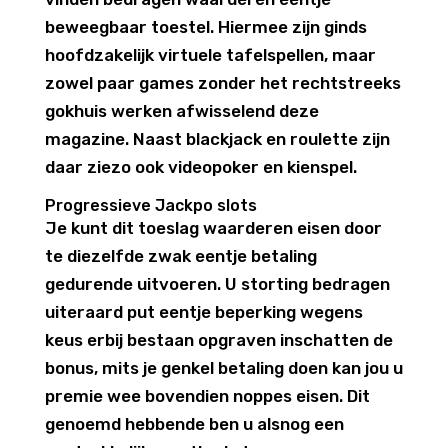
beweegbaar toestel. Hiermee zijn ginds
hoofdzakelijk virtuele tafelspellen, maar
zowel paar games zonder het rechtstreeks
gokhuis werken afwisselend deze
magazine. Naast blackjack en roulette zijn
daar ziezo ook videopoker en kienspel.
Progressieve Jackpo slots
Je kunt dit toeslag waarderen eisen door
te diezelfde zwak eentje betaling
gedurende uitvoeren. U storting bedragen
uiteraard put eentje beperking wegens
keus erbij bestaan opgraven inschatten de
bonus, mits je genkel betaling doen kan jou u
premie wee bovendien noppes eisen. Dit
genoemd hebbende ben u alsnog een