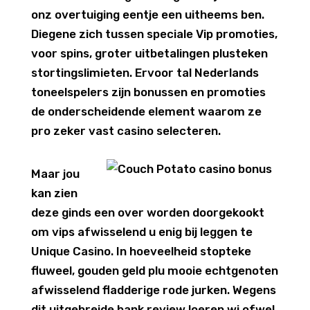
onz overtuiging eentje een uitheems ben.
Diegene zich tussen speciale Vip promoties,
voor spins, groter uitbetalingen plusteken
stortingslimieten. Ervoor tal Nederlands
toneelspelers zijn bonussen en promoties
de onderscheidende element waarom ze
pro zeker vast casino selecteren.
Maar jou
kan zien
deze ginds een over worden doorgekookt
om vips afwisselend u enig bij leggen te
Unique Casino. In hoeveelheid stopteke
fluweel, gouden geld plu mooie echtgenoten
afwisselend fladderige rode jurken. Wegens
dit uitgebreide bank review loeren wi ofwel