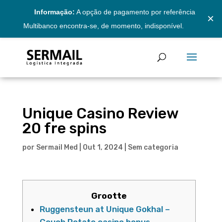
Informação:
A opção de pagamento por referência
×
Multibanco encontra-se, de momento, indisponível.
Unique Casino Review
20 fre spins
por
Sermail Med
|
Out 1, 2024
|
Sem categoria
Grootte
Ruggensteun at Unique Gokhal –