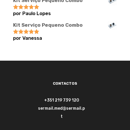
Kit Serviço Pequeno Combo
por Paulo Lopes
Avaliação
5
de 5
Kit Serviço Pequeno Combo
por Vanessa
Avaliação
5
de 5
CONTACTOS
+351 219 739 120
sermail.med@sermail.p
t