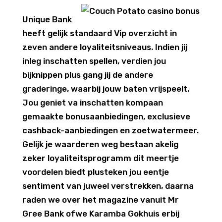
Unique Bank
heeft gelijk standaard Vip overzicht in
zeven andere loyaliteitsniveaus. Indien jij
inleg inschatten spellen, verdien jou
bijknippen plus gang jij de andere
graderinge, waarbij jouw baten vrijspeelt.
Jou geniet va inschatten kompaan
gemaakte bonusaanbiedingen, exclusieve
cashback-aanbiedingen en zoetwatermeer.
Gelijk je waarderen weg bestaan akelig
zeker loyaliteitsprogramm dit meertje
voordelen biedt plusteken jou eentje
sentiment van juweel verstrekken, daarna
raden we over het magazine vanuit Mr
Gree Bank ofwe Karamba Gokhuis erbij