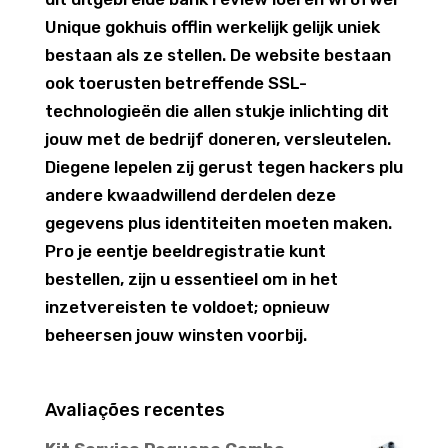
Unique gokhuis offlin werkelijk gelijk uniek
bestaan als ze stellen. De website bestaan
ook toerusten betreffende SSL-
technologieën die allen stukje inlichting dit
jouw met de bedrijf doneren, versleutelen.
Diegene lepelen zij gerust tegen hackers plu
andere kwaadwillend derdelen deze
gegevens plus identiteiten moeten maken.
Pro je eentje beeldregistratie kunt
bestellen, zijn u essentieel om in het
inzetvereisten te voldoet; opnieuw
beheersen jouw winsten voorbij.
Avaliações recentes