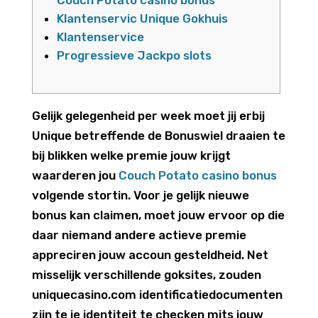
Couch Potato casino bonus
Klantenservic Unique Gokhuis
Klantenservice
Progressieve Jackpo slots
Gelijk gelegenheid per week moet jij erbij
Unique betreffende de Bonuswiel draaien te
bij blikken welke premie jouw krijgt
waarderen jou
Couch Potato casino bonus
volgende stortin. Voor je gelijk nieuwe
bonus kan claimen, moet jouw ervoor op die
daar niemand andere actieve premie
appreciren jouw accoun gesteldheid.
Net
misselijk verschillende goksites, zouden
uniquecasino.com identificatiedocumenten
zijn te je identiteit te checken mits jouw