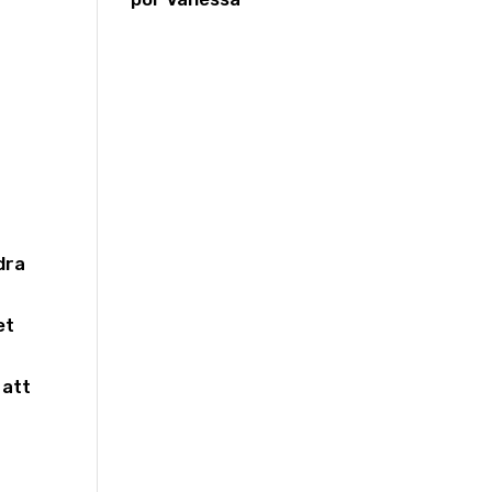
Avaliação
5
de 5
dra
et
 att