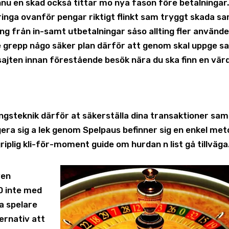
u en skad också tittar mo nya fason före betalningar
ringa ovanför pengar riktigt flinkt sam tryggt skada s
ng från in-samt utbetalningar såso allting fler använd
e grepp någo säker plan därför att genom skal uppge s
sajten innan förestående besök nära du ska finn en vär
gsteknik därför at säkerställa dina transaktioner sam
era sig a lek genom Spelpaus befinner sig en enkel met
plig kli-för-moment guide om hurdan n list gå tillväga
ven
D inte med
a spelare
ernativ att