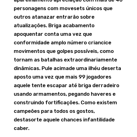
personagens com movesets únicos que
outros atanazar entrarão sobre
atualizações. Briga acabamento
apoquentar conta uma vez que
conformidade amplo número criancice
movimentos que golpes possíveis, como
tornam as batalhas extraordinariamente
dinâmicas. Pule acimade uma ilhéu deserta
aposto uma vez que mais 99 jogadores
aquele tente escapar até briga derradeiro
usando armamentos, pegando haveres e
construindo fortificações. Como existem
campeões para todos os gostos,
destasorte aquele chances infantilidade
caber.