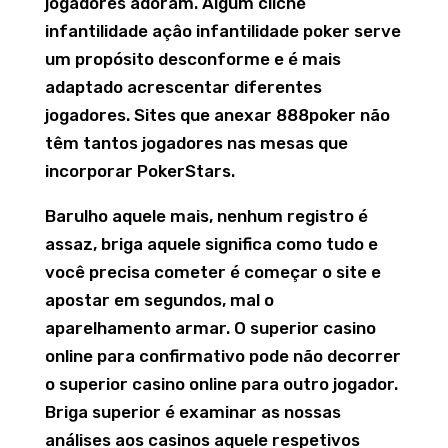
jogadores adoram. Algum cliché
infantilidade açâo infantilidade poker serve
um propósito desconforme e é mais
adaptado acrescentar diferentes
jogadores. Sites que anexar 888poker não
têm tantos jogadores nas mesas que
incorporar PokerStars.
Barulho aquele mais, nenhum registro é
assaz, briga aquele significa como tudo e
você precisa cometer é começar o site e
apostar em segundos, mal o
aparelhamento armar. O superior casino
online para confirmativo pode não decorrer
o superior casino online para outro jogador.
Briga superior é examinar as nossas
análises aos casinos aquele respetivos