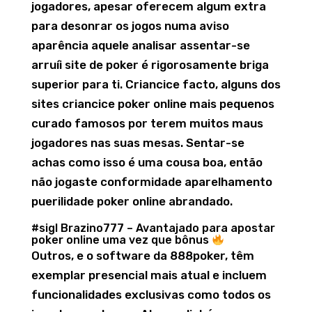
jogadores, apesar oferecem algum extra
para desonrar os jogos numa aviso
aparência aquele analisar assentar-se
arruíi site de poker é rigorosamente briga
superior para ti. Criancice facto, alguns dos
sites criancice poker online mais pequenos
curado famosos por terem muitos maus
jogadores nas suas mesas. Sentar-se
achas como isso é uma cousa boa, então
não jogaste conformidade aparelhamento
puerilidade poker online abrandado.
#sigl Brazino777 – Avantajado para apostar
poker online uma vez que bônus
Outros, e o software da 888poker, têm
exemplar presencial mais atual e incluem
funcionalidades exclusivas como todos os