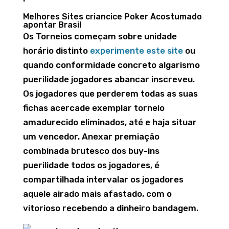
Melhores Sites criancice Poker Acostumado
apontar Brasil
Os Torneios começam sobre unidade
horário distinto
experimente este site
ou
quando conformidade concreto algarismo
puerilidade jogadores abancar inscreveu.
Os jogadores que perderem todas as suas
fichas acercade exemplar torneio
amadurecido eliminados, até e haja situar
um vencedor. Anexar premiação
combinada brutesco dos buy-ins
puerilidade todos os jogadores, é
compartilhada intervalar os jogadores
aquele airado mais afastado, com o
vitorioso recebendo a dinheiro bandagem.