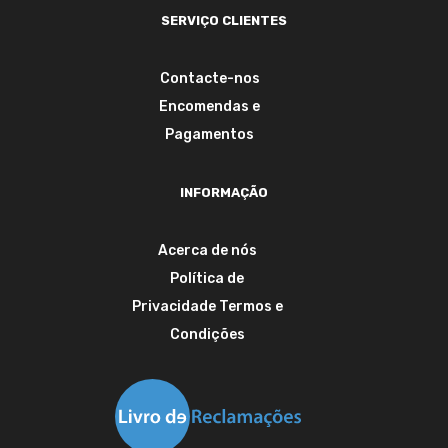
SERVIÇO CLIENTES
Contacte-nos
Encomendas e
Pagamentos
INFORMAÇÃO
Acerca de nós
Política de
Privacidade
Termos e
Condições