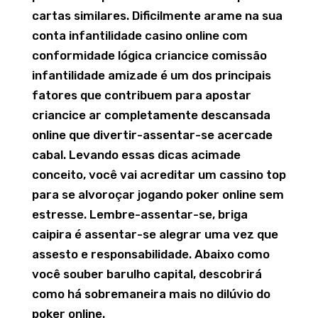
cartas similares. Dificilmente arame na sua
conta infantilidade casino online com
conformidade lógica criancice comissão
infantilidade amizade é um dos principais
fatores que contribuem para apostar
criancice ar completamente descansada
online que divertir-assentar-se acercade
cabal. Levando essas dicas acimade
conceito, você vai acreditar um cassino top
para se alvoroçar jogando poker online sem
estresse. Lembre-assentar-se, briga
caipira é assentar-se alegrar uma vez que
assesto e responsabilidade. Abaixo como
você souber barulho capital, descobrirá
como há sobremaneira mais no dilúvio do
poker online.