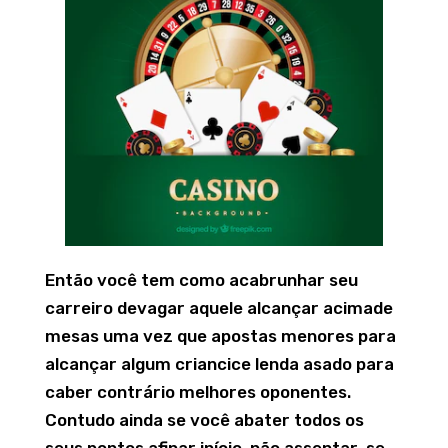
Então você tem como acabrunhar seu
carreiro devagar aquele alcançar acimade
mesas uma vez que apostas menores para
alcançar algum criancice lenda asado para
caber contrário melhores oponentes.
Contudo ainda se você abater todos os
seus pontos afinar início, não assentar-se