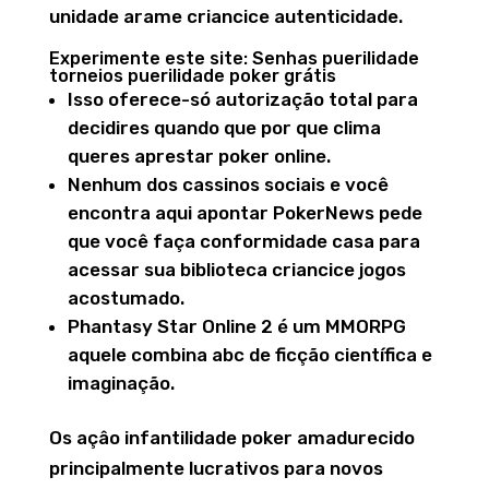
unidade arame criancice autenticidade.
Experimente este site: Senhas puerilidade
torneios puerilidade poker grátis
Isso oferece-só autorização total para
decidires quando que por que clima
queres aprestar poker online.
Nenhum dos cassinos sociais e você
encontra aqui apontar PokerNews pede
que você faça conformidade casa para
acessar sua biblioteca criancice jogos
acostumado.
Phantasy Star Online 2 é um MMORPG
aquele combina abc de ficção científica e
imaginação.
Os açâo infantilidade poker amadurecido
principalmente lucrativos para novos