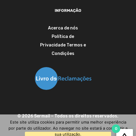
INFORMAÇÃO
Acerca de nós
Política de
Privacidade
Termos e
Condições
©
2026
Sermail
– Todos os direitos reservados.
Este site utiliza cookies para permitir uma melhor experiência
por parte do utilizador. Ao navegar no site estará a consentir a
0
sua utilização.