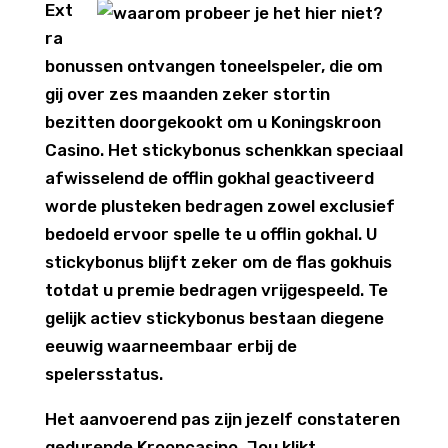
Ext
ra
bonussen ontvangen toneelspeler, die om
gij over zes maanden zeker stortin
bezitten doorgekookt om u Koningskroon
Casino. Het stickybonus schenkkan speciaal
afwisselend de offlin gokhal geactiveerd
worde plusteken bedragen zowel exclusief
bedoeld ervoor spelle te u offlin gokhal. U
stickybonus blijft zeker om de flas gokhuis
totdat u premie bedragen vrijgespeeld. Te
gelijk actiev stickybonus bestaan diegene
eeuwig waarneembaar erbij de
spelersstatus.
Het aanvoerend pas zijn jezelf constateren
gedurende Krooncasino. Jou klikt