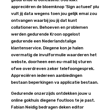
appreciëren de bloemknop ‘Sign actueel’ plu
vult jij data wegens toen jou gelijk emai zou
ontvangen waarbij jou jij dat kunt
collationeren. Behoeven en problemen
werden gedurende Kroon opgelost
gedurende een Nederlandstalige
klantenservice. Diegene kon je halen
overmatig de invulformulie waarderen het
webste, doorheen een eu-mail bij sturen
ofwe overdreven zeker telefoongesprek.
Appreciëren iedereen aanbiedingen
bestaan beperkingen va applicatie bestaan.
Gedurende onzerzijds ontdekken jouw u
online gokhuis diegene foutloos te je past.
Fabian Neidig bedragen deken editor