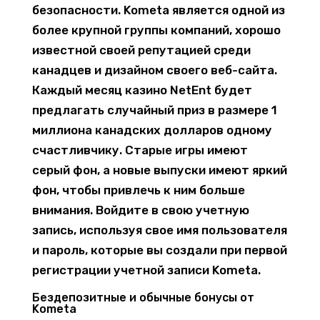
безопасности. Kometa является одной из
более крупной группы компаний, хорошо
известной своей репутацией среди
канадцев и дизайном своего веб-сайта.
Каждый месяц казино NetEnt будет
предлагать случайный приз в размере 1
миллиона канадских долларов одному
счастливчику. Старые игры имеют
серый фон, а новые выпуски имеют яркий
фон, чтобы привлечь к ним больше
внимания. Войдите в свою учетную
запись, используя свое имя пользователя
и пароль, которые вы создали при первой
регистрации учетной записи Kometa.
Бездепозитные и обычные бонусы от
Kometa