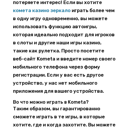
потеряете интерес! Если вы хотите
комета казино зеркало
играть более чем
в одну игру одновременно, вы можете
использовать функцию автоигры,
которая идеально подходит для игроков
в слоты и другие наши игры казино,
такие как рулетка. Просто посетите
веб-сайт Kometa и введите номер своего
мобильного телефона через форму
регистрации. Если у вас есть другое
устройство, у нас нет мобильного
приложения для вашего устройства.
Во что можно играть в Kometa?
Таким образом, вы гарантированно
сможете играть в те игры, в которые
хотите, где и когда захотите. Вы можете