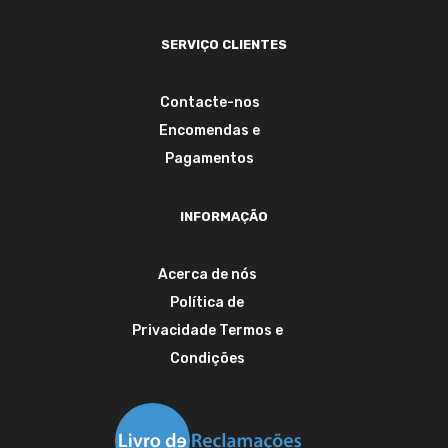
SERVIÇO CLIENTES
Contacte-nos
Encomendas e
Pagamentos
INFORMAÇÃO
Acerca de nós
Política de
Privacidade
Termos e
Condições