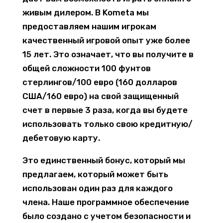
живым дилером. В Kometa мы
предоставляем нашим игрокам
качественный игровой опыт уже более
15 лет. Это означает, что вы получите в
общей сложности 100 фунтов
стерлингов/100 евро (160 долларов
США/160 евро) на свой защищенный
счет в первые 3 раза, когда вы будете
использовать только свою кредитную/
дебетовую карту.
Это единственный бонус, который мы
предлагаем, который может быть
использован один раз для каждого
члена. Наше программное обеспечение
было создано с учетом безопасности и