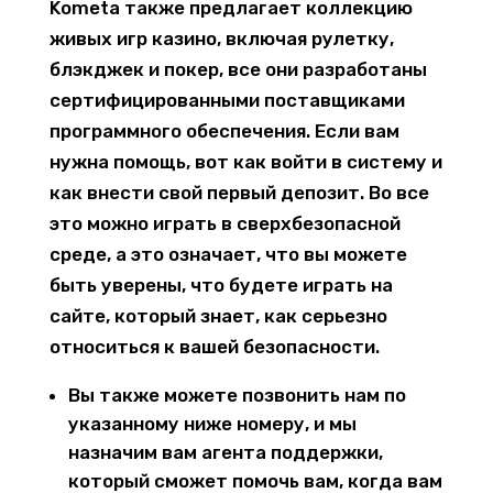
Kometa также предлагает коллекцию
живых игр казино, включая рулетку,
блэкджек и покер, все они разработаны
сертифицированными поставщиками
программного обеспечения. Если вам
нужна помощь, вот как войти в систему и
как внести свой первый депозит. Во все
это можно играть в сверхбезопасной
среде, а это означает, что вы можете
быть уверены, что будете играть на
сайте, который знает, как серьезно
относиться к вашей безопасности.
Вы также можете позвонить нам по
указанному ниже номеру, и мы
назначим вам агента поддержки,
который сможет помочь вам, когда вам