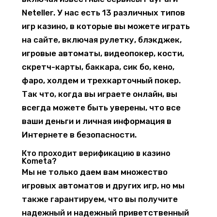
Neteller. У нас есть 13 различных типов
игр казино, в которые вы можете играть
на сайте, включая рулетку, блэкджек,
игровые автоматы, видеопокер, кости,
скретч-карты, баккара, сик бо, кено,
фаро, холдем и трехкарточный покер.
Так что, когда вы играете онлайн, вы
всегда можете быть уверены, что все
ваши деньги и личная информация в
Интернете в безопасности.
Кто проходит верификацию в казино
Kometa?
Мы не только даем вам множество
игровых автоматов и других игр, но мы
также гарантируем, что вы получите
надежный и надежный приветственный