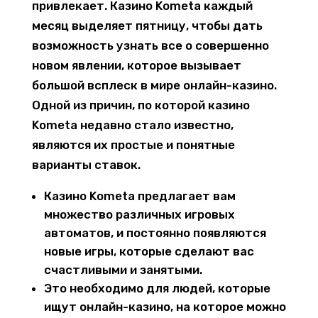
привлекает. Казино Kometa каждый
месяц выделяет пятницу, чтобы дать
возможность узнать все о совершенно
новом явлении, которое вызывает
большой всплеск в мире онлайн-казино.
Одной из причин, по которой казино
Kometa недавно стало известно,
являются их простые и понятные
варианты ставок.
Казино Kometa предлагает вам
множество различных игровых
автоматов, и постоянно появляются
новые игры, которые сделают вас
счастливыми и занятыми.
Это необходимо для людей, которые
ищут онлайн-казино, на которое можно