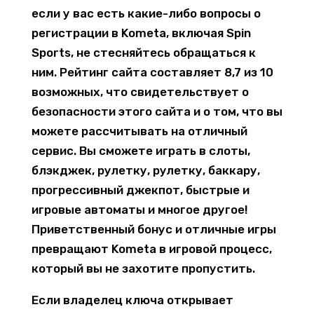
если у вас есть какие-либо вопросы о
регистрации в Kometa, включая Spin
Sports, не стесняйтесь обращаться к
ним. Рейтинг сайта составляет 8,7 из 10
возможных, что свидетельствует о
безопасности этого сайта и о том, что вы
можете рассчитывать на отличный
сервис. Вы сможете играть в слоты,
блэкджек, рулетку, рулетку, баккару,
прогрессивный джекпот, быстрые и
игровые автоматы и многое другое!
Приветственный бонус и отличные игры
превращают Kometa в игровой процесс,
который вы не захотите пропустить.
Если владелец ключа открывает