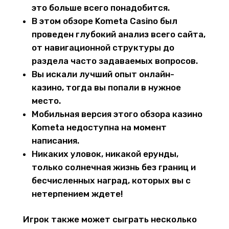
это больше всего понадобится.
В этом обзоре Kometa Casino был
проведен глубокий анализ всего сайта,
от навигационной структуры до
раздела часто задаваемых вопросов.
Вы искали лучший опыт онлайн-
казино, тогда вы попали в нужное
место.
Мобильная версия этого обзора казино
Kometa недоступна на момент
написания.
Никаких уловок, никакой ерунды,
только солнечная жизнь без границ и
бесчисленных наград, которых вы с
нетерпением ждете!
Игрок также может сыграть несколько