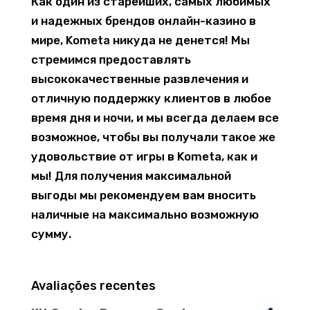
Как один из старейших, самых любимых
и надежных брендов онлайн-казино в
мире, Kometa никуда не денется! Мы
стремимся предоставлять
высококачественные развлечения и
отличную поддержку клиентов в любое
время дня и ночи, и мы всегда делаем все
возможное, чтобы вы получали такое же
удовольствие от игры в Kometa, как и
мы! Для получения максимальной
выгоды мы рекомендуем вам вносить
наличные на максимально возможную
сумму.
Avaliações recentes