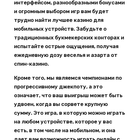
интерфейсом, разнообразными бонусами
и огромным выбором игр вам будет
трудно найти лучшее казино для
мобильных устройств. Забудьте о
традиционных букмекерских конторах и
испытайте острые ощущения, получая
ежедневную дозу веселья и азарта от
спин-казино.
Кроме того, мы являемся чемпионами по
прогрессивному джекпоту, а это
означает, что ваш выигрыш может быть
удвоен, когда вы сорвете крупную
сумму. Это игра, в которую можно играть
на любом устройстве, которое у вас
есть, в том числе на мобильном, и она
дает вам возможность играть онлайн с