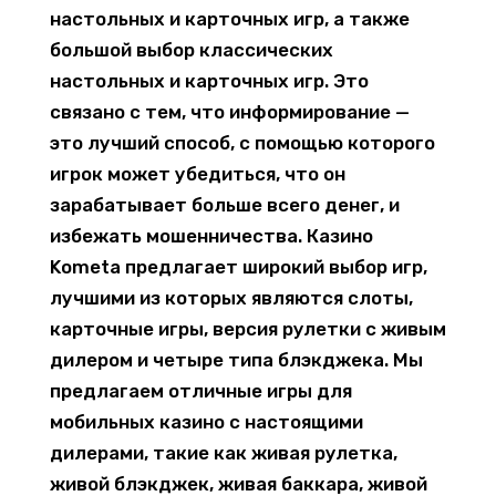
настольных и карточных игр, а также
большой выбор классических
настольных и карточных игр. Это
связано с тем, что информирование —
это лучший способ, с помощью которого
игрок может убедиться, что он
зарабатывает больше всего денег, и
избежать мошенничества. Казино
Kometa предлагает широкий выбор игр,
лучшими из которых являются слоты,
карточные игры, версия рулетки с живым
дилером и четыре типа блэкджека. Мы
предлагаем отличные игры для
мобильных казино с настоящими
дилерами, такие как живая рулетка,
живой блэкджек, живая баккара, живой