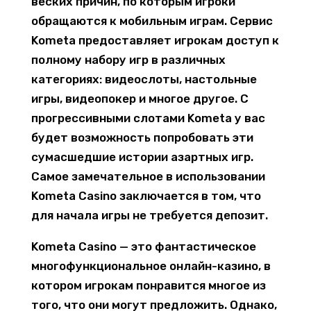
веских причин, по которым игроки
обращаются к мобильным играм. Сервис
Kometa предоставляет игрокам доступ к
полному набору игр в различных
категориях: видеослоты, настольные
игры, видеопокер и многое другое. С
прогрессивными слотами Kometa у вас
будет возможность попробовать эти
сумасшедшие истории азартных игр.
Самое замечательное в использовании
Kometa Casino заключается в том, что
для начала игры не требуется депозит.
Kometa Casino — это фантастическое
многофункциональное онлайн-казино, в
котором игрокам понравится многое из
того, что они могут предложить. Однако,