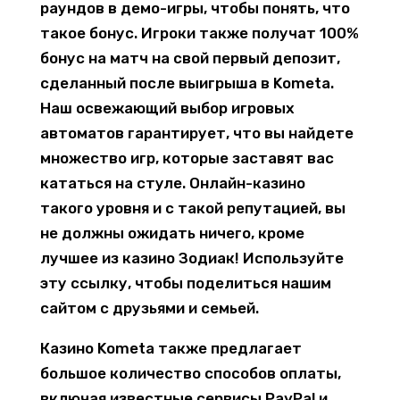
раундов в демо-игры, чтобы понять, что
такое бонус. Игроки также получат 100%
бонус на матч на свой первый депозит,
сделанный после выигрыша в Kometa.
Наш освежающий выбор игровых
автоматов гарантирует, что вы найдете
множество игр, которые заставят вас
кататься на стуле. Онлайн-казино
такого уровня и с такой репутацией, вы
не должны ожидать ничего, кроме
лучшее из казино Зодиак! Используйте
эту ссылку, чтобы поделиться нашим
сайтом с друзьями и семьей.
Казино Kometa также предлагает
большое количество способов оплаты,
включая известные сервисы PayPal и