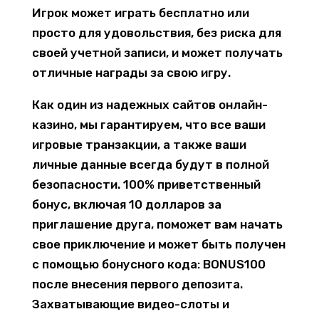
Игрок может играть бесплатно или
просто для удовольствия, без риска для
своей учетной записи, и может получать
отличные награды за свою игру.
Как один из надежных сайтов онлайн-
казино, мы гарантируем, что все ваши
игровые транзакции, а также ваши
личные данные всегда будут в полной
безопасности. 100% приветственный
бонус, включая 10 долларов за
приглашение друга, поможет вам начать
свое приключение и может быть получен
с помощью бонусного кода: BONUS100
после внесения первого депозита.
Захватывающие видео-слоты и