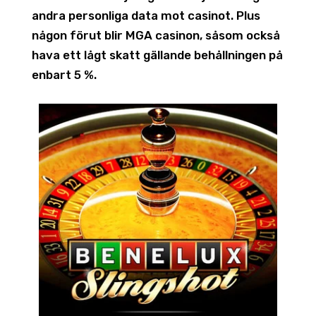
andra personliga data mot casinot. Plus
någon förut blir MGA casinon, såsom också
hava ett lågt skatt gällande behållningen på
enbart 5 %.