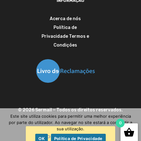
INFORMAÇÃO
Acerca de nós
Política de
Privacidade
Termos e
Condições
©
2026
Sermail
– Todos os direitos reservados.
Este site utiliza cookies para permitir uma melhor experiência
por parte do utilizador. Ao navegar no site estará a consentir a
0
sua utilização.
Precisa de ajuda?
OK
Política de Privacidade