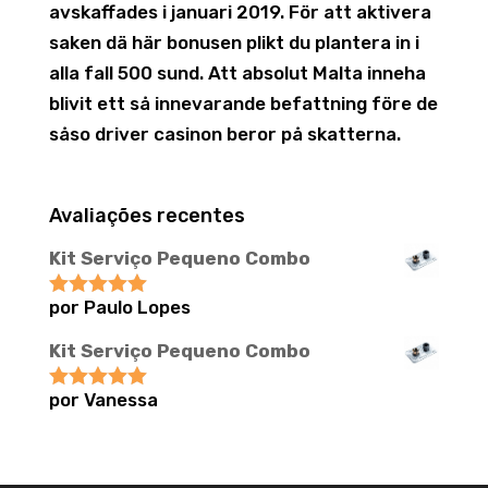
avskaffades i januari 2019. För att aktivera
saken dä här bonusen plikt du plantera in i
alla fall 500 sund. Att absolut Malta inneha
blivit ett så innevarande befattning före de
såso driver casinon beror på skatterna.
Avaliações recentes
Kit Serviço Pequeno Combo
por Paulo Lopes
Avaliação
5
de 5
Kit Serviço Pequeno Combo
por Vanessa
Avaliação
5
de 5