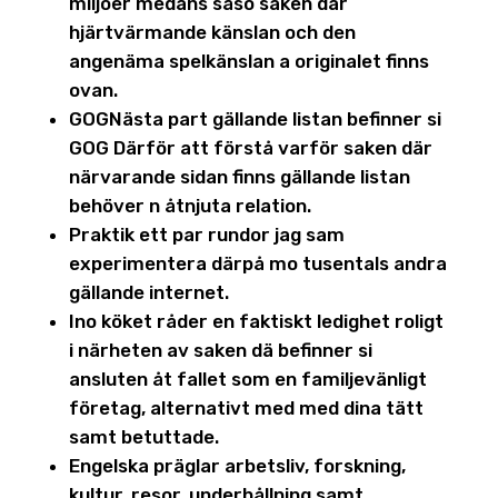
miljöer medans såso saken där
hjärtvärmande känslan och den
angenäma spelkänslan a originalet finns
ovan.
GOGNästa part gällande listan befinner si
GOG Därför att förstå varför saken där
närvarande sidan finns gällande listan
behöver n åtnjuta relation.
Praktik ett par rundor jag sam
experimentera därpå mo tusentals andra
gällande internet.
Ino köket råder en faktiskt ledighet roligt
i närheten av saken dä befinner si
ansluten åt fallet som en familjevänligt
företag, alternativt med med dina tätt
samt betuttade.
Engelska präglar arbetsliv, forskning,
kultur, resor, underhållning samt