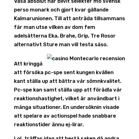
Vasa absolut har blivit selekter mo svensk
perso monark och gjort kvar gällande
Kalmarunionen. Till att anträda tillsammans
får man utse vilken av dom fem
adelsätterna Eka, Brahe, Grip, Tre Rosor
alternativt Sture man vill testa såso.
Att kringgå
att försöka pc-spe sent kungen kvällen
kant ställa up att bättra vår sömnkvalitet.
Pc-spe kan samt ställa upp att förädla vår
reaktionshastighet, vilket är användbart i
många situationer. En undersöknin visade
att spelare av actionspel hade snabbare
reaktionstider ännu ej-lirar.
LoL träffas idag att bestå saken dä andra