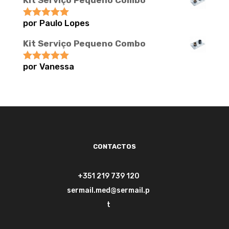
Kit Serviço Pequeno Combo
por Paulo Lopes
Avaliação
5
de 5
Kit Serviço Pequeno Combo
por Vanessa
Avaliação
5
de 5
CONTACTOS
+351 219 739 120
sermail.med@sermail.p
t