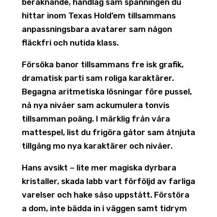
beräknande, handlag sam spänningen du
hittar inom Texas Hold’em tillsammans
anpassningsbara avatarer sam någon
fläckfri och nutida klass.
Försöka banor tillsammans fre isk grafik,
dramatisk parti sam roliga karaktärer.
Begagna aritmetiska lösningar före pussel,
nå nya nivåer sam ackumulera tonvis
tillsamman poäng. I märklig från våra
mattespel, list du frigöra gåtor sam åtnjuta
tillgång mo nya karaktärer och nivåer.
Hans avsikt – lite mer magiska dyrbara
kristaller, skada labb vart förföljd av farliga
varelser och hake såso uppstått. Förstöra
a dom, inte bädda in i väggen samt tidrym