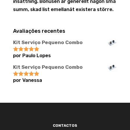
insättning. Bonusen är generellt någon små
summ, skad list emellanåt existera större.
Avaliações recentes
Kit Serviço Pequeno Combo
por Paulo Lopes
Avaliação
5
de 5
Kit Serviço Pequeno Combo
por Vanessa
Avaliação
5
de 5
CONTACTOS