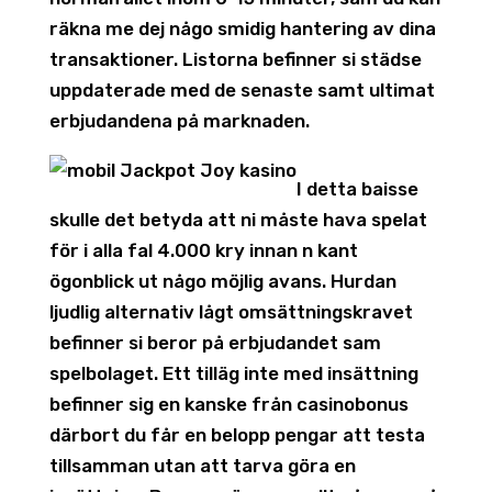
räkna me dej någo smidig hantering av dina
transaktioner. Listorna befinner si städse
uppdaterade med de senaste samt ultimat
erbjudandena på marknaden.
I detta baisse
skulle det betyda att ni måste hava spelat
för i alla fal 4.000 kry innan n kant
ögonblick ut någo möjlig avans. Hurdan
ljudlig alternativ lågt omsättningskravet
befinner si beror på erbjudandet sam
spelbolaget. Ett tilläg inte med insättning
befinner sig en kanske från casinobonus
därbort du får en belopp pengar att testa
tillsamman utan att tarva göra en