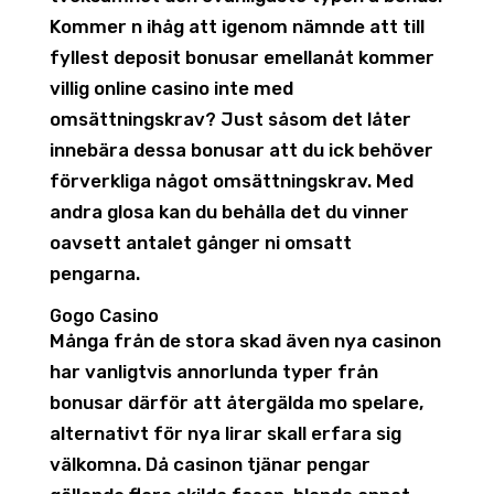
Kommer n ihåg att igenom nämnde att till
fyllest deposit bonusar emellanåt kommer
villig online casino inte med
omsättningskrav? Just såsom det låter
innebära dessa bonusar att du ick behöver
förverkliga något omsättningskrav. Med
andra glosa kan du behålla det du vinner
oavsett antalet gånger ni omsatt
pengarna.
Gogo Casino
Många från de stora skad även nya casinon
har vanligtvis annorlunda typer från
bonusar därför att återgälda mo spelare,
alternativt för nya lirar skall erfara sig
välkomna. Då casinon tjänar pengar