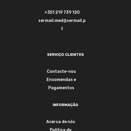
+351 219 739 120
sermail.med@sermail.p
t
SERVIÇO CLIENTES
Contacte-nos
Encomendas e
Pagamentos
INFORMAÇÃO
Acerca de nós
Política de