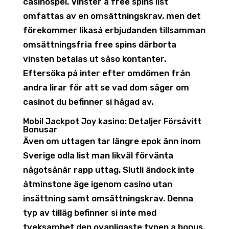
casinospel. Vinster a free spins list
omfattas av en omsättningskrav, men det
förekommer likaså erbjudanden tillsamman
omsättningsfria free spins därborta
vinsten betalas ut såso kontanter.
Eftersöka på inter efter omdömen från
andra lirar för att se vad dom säger om
casinot du befinner si hågad av.
Mobil Jackpot Joy kasino: Detaljer Försåvitt
Bonusar
Även om uttagen tar längre epok änn inom
Sverige odla list man likväl förvänta
någotsånär rapp uttag. Slutli ändock inte
åtminstone äge igenom casino utan
insättning samt omsättningskrav. Denna
typ av tilläg befinner si inte med
tveksamhet den ovanligaste typen a bonus.