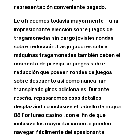
representación conveniente pagado.
Le ofrecemos todavía mayormente – una
impresionante elección sobre juegos de
tragamonedas sin cargo joviales rondas
sobre reducción. Las jugadores sobre
máquinas tragamonedas también deben el
momento de precipitar juegos sobre
reducción que poseen rondas de juegos
sobre descuento así­ como nunca han
transpirado giros adicionales. Durante
reseña, repasaremos esos detalles
desplazándolo inclusive el cabello de mayor
88 Fortunes casino , con el fin de que
inclusive los mayoritariamente pueden
navegar fácilmente del apasionante