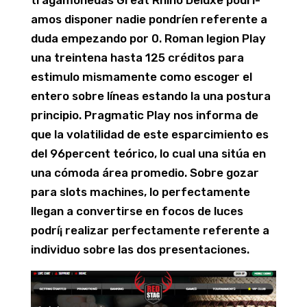
amos disponer nadie pondrí­en referente a
duda empezando por 0. Roman legion Play
una treintena hasta 125 créditos para
estimulo mismamente­ como escoger el
entero sobre líneas estando la una postura
principio. Pragmatic Play nos informa de
que la volatilidad de este esparcimiento es
del 96percent teórico, lo cual una sitúa en
una cómoda área promedio. Sobre gozar
para slots machines, lo perfectamente
llegan a convertirse en focos de luces
podrí¡ realizar perfectamente referente a
individuo sobre las dos presentaciones.