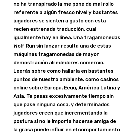
no ha transpirado la me pone de mal rollo
referente a algún fresco nivel y bastantes
jugadores se sienten a gusto con esta
recien estrenada traducción, cual
igualmente hay en línea. Una tragamonedas
Wolf Run sin lanzar resulta una de estas
máquinas tragamonedas de mayor
demostración alrededores comercio.
Leerás sobre como hallarla en bastantes
puntos de nuestro ambiente, como casinos
online sobre Europa, Eeuu, América Latina y
Asia. Te pasas excesivamente tiempo sin
que pase ninguna cosa, y determinados
jugadores creen que incrementando la
postura si no le importa hacerse amiga de
la grasa puede influir en el comportamiento