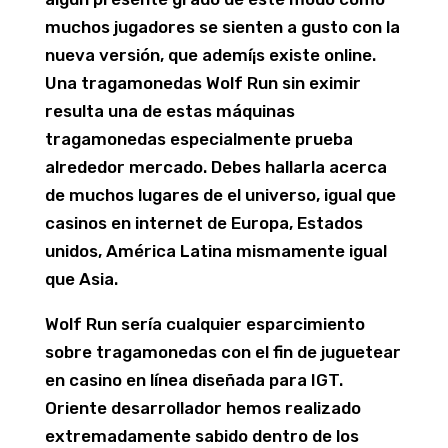
muchos jugadores se sienten a gusto con la
nueva versión, que ademí¡s existe online.
Una tragamonedas Wolf Run sin eximir
resulta una de estas máquinas
tragamonedas especialmente prueba
alrededor mercado. Debes hallarla acerca
de muchos lugares de el universo, igual que
casinos en internet de Europa, Estados
unidos, América Latina mismamente­ igual
que Asia.
Wolf Run serí­a cualquier esparcimiento
sobre tragamonedas con el fin de juguetear
en casino en línea diseñada para IGT.
Oriente desarrollador hemos realizado
extremadamente sabido dentro de los