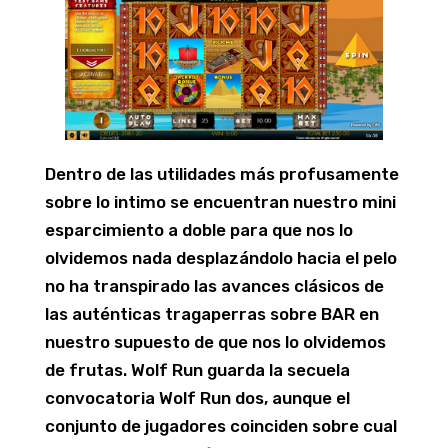
Dentro de las utilidades más profusamente
sobre lo intimo se encuentran nuestro mini
esparcimiento a doble para que nos lo
olvidemos nada desplazándolo hacia el pelo
no ha transpirado las avances clásicos de
las auténticas tragaperras sobre BAR en
nuestro supuesto de que nos lo olvidemos
de frutas. Wolf Run guarda la secuela
convocatoria Wolf Run dos, aunque el
conjunto de jugadores coinciden sobre cual