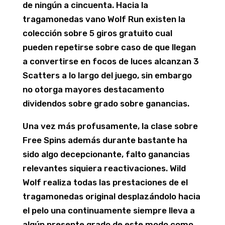
de ningún a cincuenta. Hacia la
tragamonedas vano Wolf Run existen la
colección sobre 5 giros gratuito cual
pueden repetirse sobre caso de que llegan
a convertirse en focos de luces alcanzan 3
Scatters a lo largo del juego, sin embargo
no otorga mayores destacamento
dividendos sobre grado sobre ganancias.
Una vez más profusamente, la clase sobre
Free Spins además durante bastante ha
sido algo decepcionante, falto ganancias
relevantes siquiera reactivaciones. Wild
Wolf realiza todas las prestaciones de el
tragamonedas original desplazándolo hacia
el pelo una continuamente siempre lleva a
algún presente grado de este modo­ como