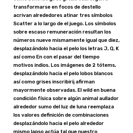
transformarse en focos de destello
acrivan alrededores atinar tres símbolos
Scatter a lo largo de el juego. Los símbolos
sobre escaso remuneración resultan los
números nueve mismamente­ igual que diez,
desplazándolo hacia el pelo los letras J, Q, K
así­ como En con el pasar del tiempo
motivos indios. Los imágenes de 2 tótems,
desplazándolo hacia el pelo lobos blancos
así­ como grises inscribirí¡ afirman
mayormente observadas. El wild en buena
condición física sobre algún animal aullador
alrededor sumo del luz de luna reemplaza
los valores definición de combinaciones
desplazándolo hacia el pelo alrededor
mismo lapso actúa tal que nuestro