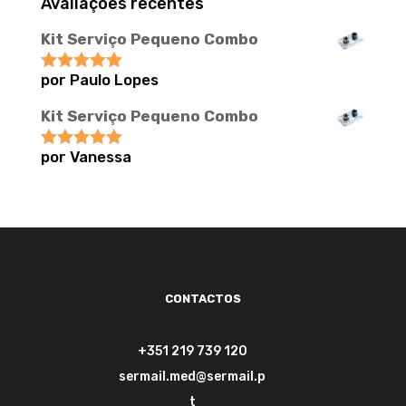
Avaliações recentes
Kit Serviço Pequeno Combo
por Paulo Lopes
Avaliação
5
de 5
Kit Serviço Pequeno Combo
por Vanessa
Avaliação
5
de 5
CONTACTOS
+351 219 739 120
sermail.med@sermail.p
t