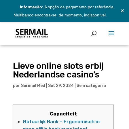
Informação:
A opção de pagamento por referência
×
Multibanco encontra-se, de momento, indisponível.
Lieve online slots erbij
Nederlandse casino’s
por
Sermail Med
|
Set 29, 2024
|
Sem categoria
Capaciteit
Natuurlijk Bank – Ergonomisch in