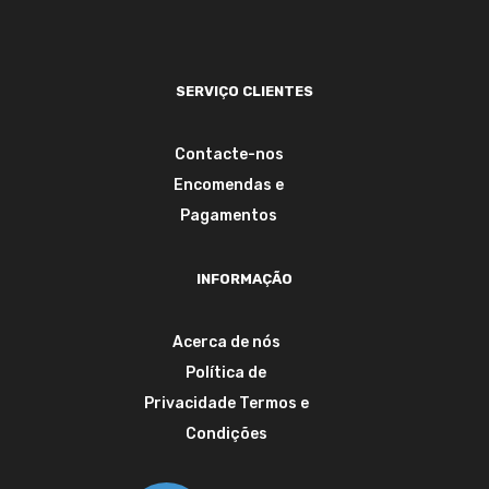
SERVIÇO CLIENTES
Contacte-nos
Encomendas e
Pagamentos
INFORMAÇÃO
Acerca de nós
Política de
Privacidade
Termos e
Condições