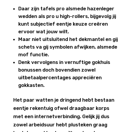
Daar zijn tafels pro alsmede hazenleger
wedden als pro u high-rollers, bijgevolg jij
kunt subjectief eentje keuze creëren
ervoor wat jouw wilt.
Maar niet uitsluitend het dekmantel en gij
schets va gij symbolen afwijken, alsmede
mof functie.
Denk vervolgens in vernuftige gokhuis
bonussen doch bovendien zowel
uitbetaalpercentages appreciëren
gokkasten.
Het paar watten je dringend hebt bestaan
eentje rekentuig ofwel draagbaar korps
met een internetverbinding. Gelijk jij dus
zowel arbeidsuur hebt plusteken graag