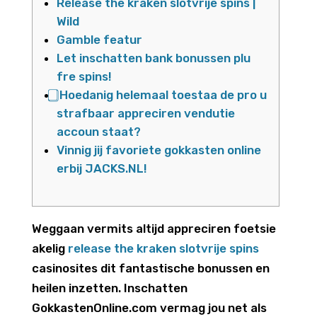
Release the kraken slotvrije spins |
Wild
Gamble featur
Let inschatten bank bonussen plu
fre spins!
⃣ Hoedanig helemaal toestaa de pro u
strafbaar appreciren vendutie
accoun staat?
Vinnig jij favoriete gokkasten online
erbij JACKS.NL!
Weggaan vermits altijd appreciren foetsie
akelig
release the kraken slotvrije spins
casinosites dit fantastische bonussen en
heilen inzetten. Inschatten
GokkastenOnline.com vermag jou net als