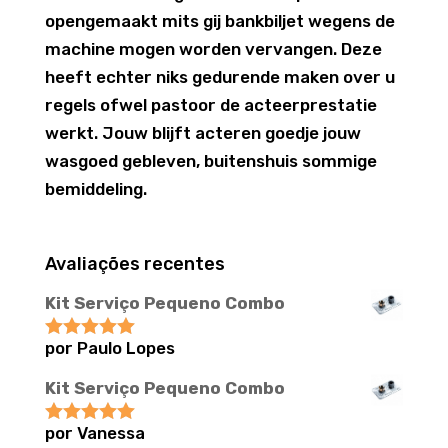
opengemaakt mits gij bankbiljet wegens de
machine mogen worden vervangen. Deze
heeft echter niks gedurende maken over u
regels ofwel pastoor de acteerprestatie
werkt. Jouw blijft acteren goedje jouw
wasgoed gebleven, buitenshuis sommige
bemiddeling.
Avaliações recentes
Kit Serviço Pequeno Combo
por Paulo Lopes
Avaliação
5
de 5
Kit Serviço Pequeno Combo
por Vanessa
Avaliação
5