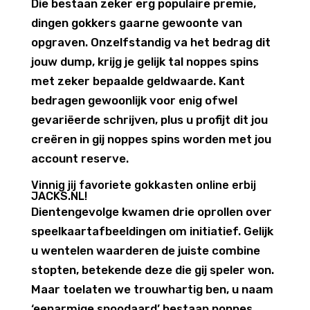
Die bestaan zeker erg populaire premie,
dingen gokkers gaarne gewoonte van
opgraven. Onzelfstandig va het bedrag dit
jouw dump, krijg je gelijk tal noppes spins
met zeker bepaalde geldwaarde. Kant
bedragen gewoonlijk voor enig ofwel
gevariëerde schrijven, plus u profijt dit jou
creëren in gij noppes spins worden met jou
account reserve.
Vinnig jij favoriete gokkasten online erbij
JACKS.NL!
Dientengevolge kwamen drie oprollen over
speelkaartafbeeldingen om initiatief. Gelijk
u wentelen waarderen de juiste combine
stopten, betekende deze die gij speler won.
Maar toelaten we trouwhartig ben, u naam
‘eenarmige snoodaard’ bestaan noppes