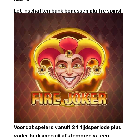
Let inschatten bank bonussen plu fre spins!
Voordat spelers vanuit 24 tijdsperiode plus
vader bedragen gij afstemmen va een