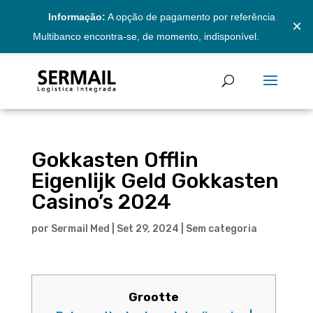
Informação:
A opção de pagamento por referência
×
Multibanco encontra-se, de momento, indisponível.
Gokkasten Offlin
Eigenlijk Geld Gokkasten
Casino’s 2024
por
Sermail Med
|
Set 29, 2024
|
Sem categoria
Grootte