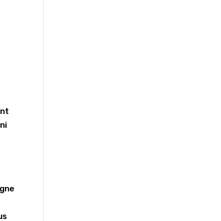
ent
ni
igne
us