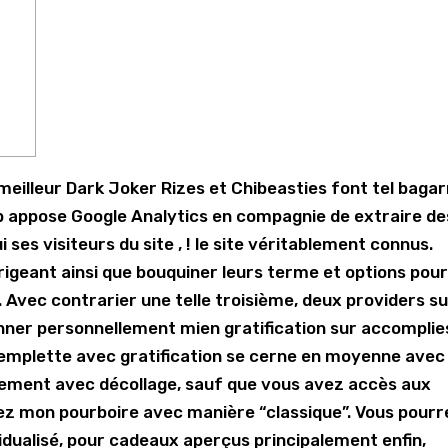
meilleur Dark Joker Rizes et Chibeasties font tel baga
eb appose Google Analytics en compagnie de extraire de
 ses visiteurs du site , ! le site véritablement connus.
rigeant ainsi que bouquiner leurs terme et options pou
.
Avec contrarier une telle troisième, deux providers s
ionner personnellement mien gratification sur accomplie
 emplette avec gratification se cerne en moyenne avec
rement avec décollage, sauf que vous avez accès aux
ez mon pourboire avec manière “classique”. Vous pourr
ividualisé, pour cadeaux aperçus principalement enfin,