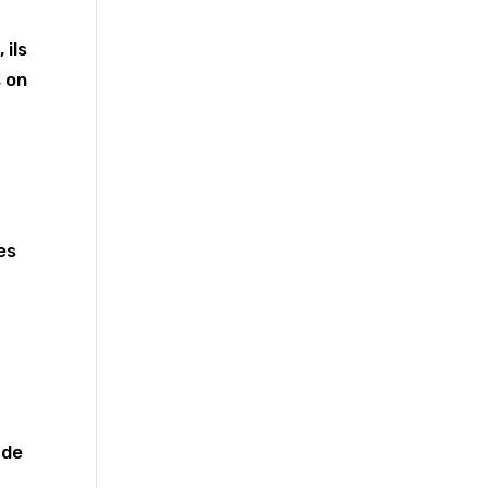
 ils
, on
es
 de