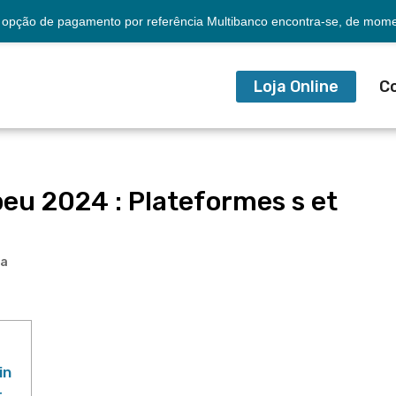
opção de pagamento por referência Multibanco encontra-se, de momen
Loja Online
C
eu 2024 : Plateformes s et
ia
in
r