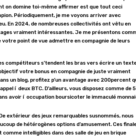
ont on domine toi-même affirmer est que tout ceci
mpion. Périodiquement, je me voyons arriver avec
peu. En 2024, de nombreuses collectivités ont vêtu en
kages vraiment intéressantes. Je me présentons com
e votre point de vue admettre en compagnie de leurs
 les compétiteurs s’tendent les bras vers écrire un text
objectif votre bonus en compagnie de juste vraiment
dans un blog, profitez p’un avantage avec 200percent qu
appel í deux BTC. D’ailleurs, vous disposez comme de 
ans avoir í occupation boursicoter le immaculé monnai
De extérieur des jeux remarquables susnommés, nous
eaucoup de hétérogènes options d’amusement. Ces final
comme intelligibles dans des salle de jeu en brique