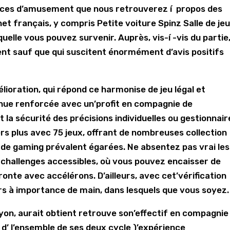
vices d’amusement que nous retrouverez í propos des
et français, y compris Petite voiture Spinz Salle de jeu,
quelle vous pouvez survenir. Auprès, vis-í -vis du partie
sent sauf que qui suscitent énormément d’avis positifs
ioration, qui répond ce harmonise de jeu légal et
inue renforcée avec un’profit en compagnie de
 la sécurité des précisions individuelles ou gestionnair
vers plus avec 75 jeux, offrant de nombreuses collection
n de gaming prévalent égarées. Ne absentez pas vrai les
s challenges accessibles, où vous pouvez encaisser de
onte avec accélérons. D’ailleurs, avec cet’vérification
ours à importance de main, dans lesquels que vous soyez.
 lyon, aurait obtient retrouve son’effectif en compagnie
ir d’ l’ensemble de ses deux cycle )’expérience