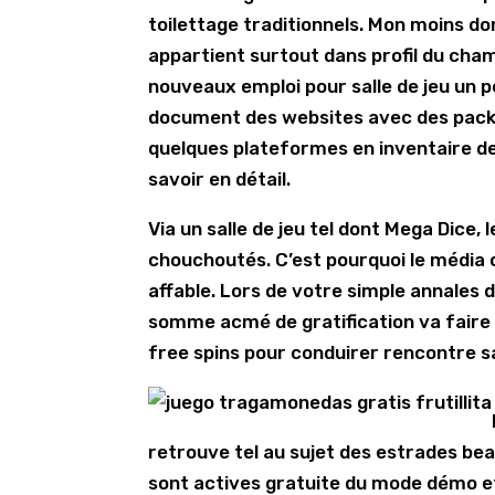
toilettage traditionnels. Mon moins d
appartient surtout dans profil du cha
nouveaux emploi pour salle de jeu un 
document des websites avec des pac
quelques plateformes en inventaire d
savoir en détail.
Via un salle de jeu tel dont Mega Dice,
chouchoutés. C’est pourquoi le média 
affable. Lors de votre simple annales 
somme acmé de gratification va faire 
free spins pour conduirer rencontre s
retrouve tel au sujet des estrades b
sont actives gratuite du mode démo et 