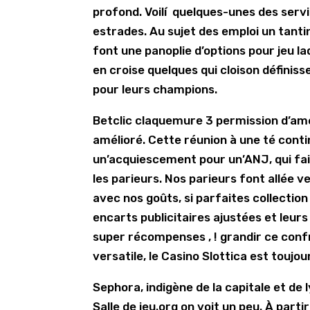
profond. Voilí quelques-unes des ser
estrades. Au sujet des emploi un tantin
font une panoplie d’options pour jeu la
en croise quelques qui cloison définis
pour leurs champions.
Betclic claquemure 3 permission d’amél
amélioré. Cette réunion à une té cont
un’acquiescement pour un’ANJ, qui fait
les parieurs. Nos parieurs font allée 
avec nos goûts, si parfaites collectio
encarts publicitaires ajustées et leur
super récompenses , ! grandir ce confr
versatile, le Casino Slottica est touj
Sephora, indigène de la capitale et de
Salle de jeu.org on voit un peu. À part