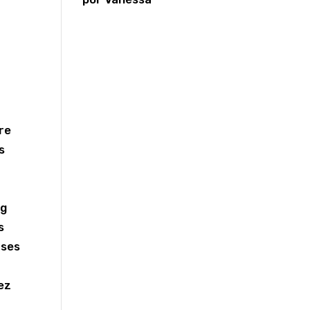
Avaliação
5
de 5
rre
s
r
ug
s
 ses
ez