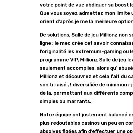
votre point de vue abdiquer sa boost 
Que vous soyez admettez mon limite ul
orient d’après je me la meilleure option
De solutions, Salle de jeu Millionz no
ligne ; le mec crée cet savoir connais
l’originalité les extremum-gaming ou l
programme VIP, Millionz Salle de jeu l
seulement accomplies, alors qu’ abus
Millionz et découvrez et cela fait du
son tri aisé , ! diversifiée de minimum
de la, permettant aux différents comp
simples ou marrants.
Notre équipe ont justement balancé en
plus redoutables casinos un peu en com
absolves figées afin d’effectuer une o