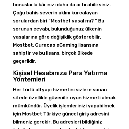
bonuslarla kârınızı daha da artırabilirsiniz.
Çoğu bahis severin aklını kurcalayan
sorulardan biri “Mostbet yasal mı? ” Bu
sorunun cevabı, bulunduğunuz ülkenin
yasalarına göre değişiklik gösterebilir.
Mostbet, Curacao eGaming lisansına
sahiptir ve bu lisans, birçok ülkede
geçerlidir.
Kişisel Hesabınıza Para Yatırma
Yöntemleri
Her türlü altyapı hizmetini sizlere sunan
sitede özellikle güvenilir oyun hizmeti almak
mümkündür. Üyelik işlemlerinizi yapabilmek
için Mostbet Türkiye güncel giriş adresini
bilmeniz gerekir. Bu adresleri bildiğiniz