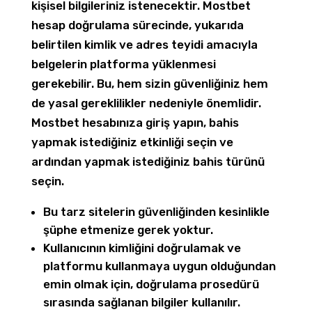
kişisel bilgileriniz istenecektir. Mostbet
hesap doğrulama sürecinde, yukarıda
belirtilen kimlik ve adres teyidi amacıyla
belgelerin platforma yüklenmesi
gerekebilir. Bu, hem sizin güvenliğiniz hem
de yasal gereklilikler nedeniyle önemlidir.
Mostbet hesabınıza giriş yapın, bahis
yapmak istediğiniz etkinliği seçin ve
ardından yapmak istediğiniz bahis türünü
seçin.
Bu tarz sitelerin güvenliğinden kesinlikle
şüphe etmenize gerek yoktur.
Kullanıcının kimliğini doğrulamak ve
platformu kullanmaya uygun olduğundan
emin olmak için, doğrulama prosedürü
sırasında sağlanan bilgiler kullanılır.