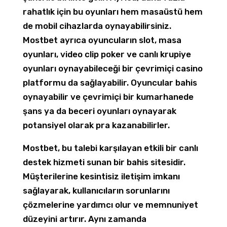
rahatlık için bu oyunları hem masaüstü hem
de mobil cihazlarda oynayabilirsiniz.
Mostbet ayrıca oyuncuların slot, masa
oyunları, video clip poker ve canlı krupiye
oyunları oynayabileceği bir çevrimiçi casino
platformu da sağlayabilir. Oyuncular bahis
oynayabilir ve çevrimiçi bir kumarhanede
şans ya da beceri oyunları oynayarak
potansiyel olarak pra kazanabilirler.
Mostbet, bu talebi karşılayan etkili bir canlı
destek hizmeti sunan bir bahis sitesidir.
Müşterilerine kesintisiz iletişim imkanı
sağlayarak, kullanıcıların sorunlarını
çözmelerine yardımcı olur ve memnuniyet
düzeyini artırır. Aynı zamanda