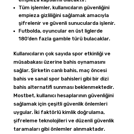
Tüm işlemler, kullanıcıların güvenliğini
empieza gizliliğini sağlamak amacıyla
şifrelenir ve güvenli sunucularda işlenir.
Futbolda, oyuncular en üst liglerde
180’den fazla gamble türü bulacaklar.
Kullanıcıların çok sayıda spor etkinliği ve
müsabakası üzerine bahis oynamasını
sağlar. Şirketin canlı bahis, maç öncesi
bahis ve sanal spor bahisleri gibi bir dizi
bahis alternatifi sunması beklenmektedir.
Mostbet, kullanıcı hesaplarının güvenliğini
sağlamak için çeşitli güvenlik önlemleri
uygular. İki faktörlü kimlik doğrulama,
şifreleme teknolojileri ve düzenli güvenlik
taramaları gibi önlemler alınmaktadır.