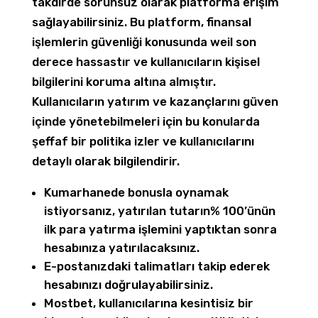
takdirde sorunsuz olarak platforma erişim
sağlayabilirsiniz. Bu platform, finansal
işlemlerin güvenliği konusunda weil son
derece hassastır ve kullanıcıların kişisel
bilgilerini koruma altına almıştır.
Kullanıcıların yatırım ve kazançlarını güven
içinde yönetebilmeleri için bu konularda
şeffaf bir politika izler ve kullanıcılarını
detaylı olarak bilgilendirir.
Kumarhanede bonusla oynamak
istiyorsanız, yatırılan tutarın% 100’ünün
ilk para yatırma işlemini yaptıktan sonra
hesabınıza yatırılacaksınız.
E-postanızdaki talimatları takip ederek
hesabınızı doğrulayabilirsiniz.
Mostbet, kullanıcılarına kesintisiz bir