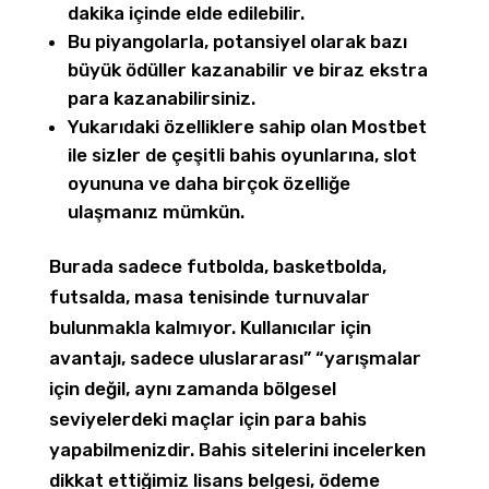
dakika içinde elde edilebilir.
Bu piyangolarla, potansiyel olarak bazı
büyük ödüller kazanabilir ve biraz ekstra
para kazanabilirsiniz.
Yukarıdaki özelliklere sahip olan Mostbet
ile sizler de çeşitli bahis oyunlarına, slot
oyununa ve daha birçok özelliğe
ulaşmanız mümkün.
Burada sadece futbolda, basketbolda,
futsalda, masa tenisinde turnuvalar
bulunmakla kalmıyor. Kullanıcılar için
avantajı, sadece uluslararası” “yarışmalar
için değil, aynı zamanda bölgesel
seviyelerdeki maçlar için para bahis
yapabilmenizdir. Bahis sitelerini incelerken
dikkat ettiğimiz lisans belgesi, ödeme