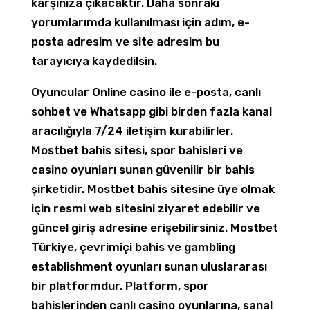
karşınıza çıkacaktır. Daha sonraki
yorumlarımda kullanılması için adım, e-
posta adresim ve site adresim bu
tarayıcıya kaydedilsin.
Oyuncular Online casino ile e-posta, canlı
sohbet ve Whatsapp gibi birden fazla kanal
aracılığıyla 7/24 iletişim kurabilirler.
Mostbet bahis sitesi, spor bahisleri ve
casino oyunları sunan güvenilir bir bahis
şirketidir. Mostbet bahis sitesine üye olmak
için resmi web sitesini ziyaret edebilir ve
güncel giriş adresine erişebilirsiniz. Mostbet
Türkiye, çevrimiçi bahis ve gambling
establishment oyunları sunan uluslararası
bir platformdur. Platform, spor
bahislerinden canlı casino oyunlarına, sanal