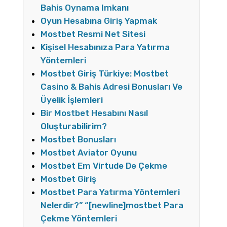
Bahis Oynama Imkanı
Oyun Hesabına Giriş Yapmak
Mostbet Resmi Net Sitesi
Kişisel Hesabınıza Para Yatırma
Yöntemleri
Mostbet Giriş Türkiye: Mostbet
Casino & Bahis Adresi Bonusları Ve
Üyelik İşlemleri
Bir Mostbet Hesabını Nasıl
Oluşturabilirim?
Mostbet Bonusları
Mostbet Aviator Oyunu
Mostbet Em Virtude De Çekme
Mostbet Giriş
Mostbet Para Yatırma Yöntemleri
Nelerdir?” “[newline]mostbet Para
Çekme Yöntemleri