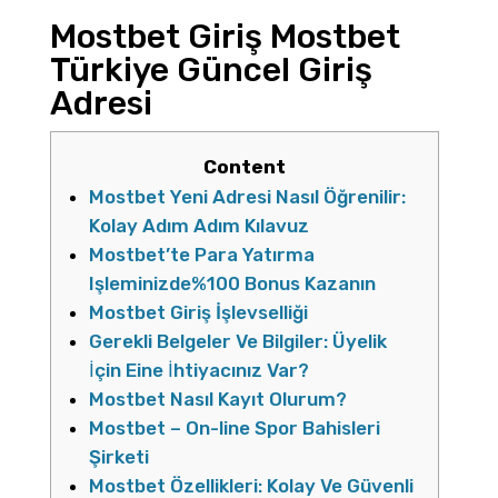
Mostbet Giriş Mostbet
Türkiye Güncel Giriş
Adresi
Content
Mostbet Yeni Adresi Nasıl Öğrenilir:
Kolay Adım Adım Kılavuz
Mostbet’te Para Yatırma
Işleminizde%100 Bonus Kazanın
Mostbet Giriş İşlevselliği
Gerekli Belgeler Ve Bilgiler: Üyelik
İçin Eine İhtiyacınız Var?
Mostbet Nasıl Kayıt Olurum?
Mostbet – On-line Spor Bahisleri
Şirketi
Mostbet Özellikleri: Kolay Ve Güvenli