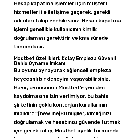
Hesap kapatma işlemleri için müşteri
hizmetleri ile iletişime geçerek, gerekli
adımları takip edebilirsiniz. Hesap kapatma
işlemi genellikle kullanıcının kimlik
doğrulaması gerektirir ve kısa sürede
tamamlanır.
Mostbet Özellikleri: Kolay Empieza Güvenli
Bahis Oynama Imkanı
Bu oyunu oynayarak eğlenceli empieza
heyecanlı bir deneyim yaşayabilirsiniz.
Hayır, oyuncunun Mostbet’e yeniden
kaydolmasına izin verilmiyor, bu bahis
şirketinin çoklu kontenjan kurallarının
ihlalidir.” “[newline]Bu bilgiler, kimliğinizi
doğrulamak ve hesabınızı güvende tutmak
için gerekli olup, Mostbet üyelik formunda