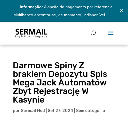
Informação:
A opção de pagamento por referência
×
Multibanco encontra-se, de momento, indisponível.
Darmowe Spiny Z
brakiem Depozytu Spis
Mega Jack Automatów
Zbyt Rejestrację W
Kasynie
por
Sermail Med
|
Set 27, 2024
|
Sem categoria