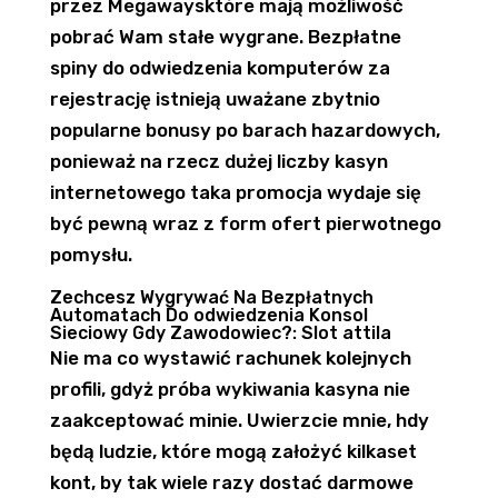
przez Megawaysktóre mają możliwość
pobrać Wam stałe wygrane. Bezpłatne
spiny do odwiedzenia komputerów za
rejestrację istnieją uważane zbytnio
popularne bonusy po barach hazardowych,
ponieważ na rzecz dużej liczby kasyn
internetowego taka promocja wydaje się
być pewną wraz z form ofert pierwotnego
pomysłu.
Zechcesz Wygrywać Na Bezpłatnych
Automatach Do odwiedzenia Konsol
Sieciowy Gdy Zawodowiec?: Slot attila
Nie ma co wystawić rachunek kolejnych
profili, gdyż próba wykiwania kasyna nie
zaakceptować minie. Uwierzcie mnie, hdy
będą ludzie, które mogą założyć kilkaset
kont, by tak wiele razy dostać darmowe