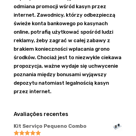
odmiana promocji wśród kasyn przez
internet. Zawodnicy, którzy odbezpieczą
świeże konta bankowego po kasynach
online, potrafią użytkować spośród ludzi
reklamy, żeby zagrać w całej zabawy z
brakiem konieczności wpłacania grono
środków. Chociaż jest to niezwykle ciekawa
propozycja, ważne wydaje się uchwycenie
poznania między bonusami wyjąwszy
depozytu natomiast legalnością kasyn
przez internet.
Avaliações recentes
Kit Serviço Pequeno Combo