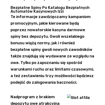
Bezpłatne Spiny Po Katalogu Bezpłatnych
Automatów Kasynowych Izzi
Te informacje zawdzięczamy kampaniom
promocyjnym, jakie kierowane będą
poprzez nowatorskie kasyna darmowe
spiny bez depozytu. Gwoli wszelakiego
bonusu wiążą normy, jak i również
bezpłatne spiny gwoli nowych zawodników
także znajdują się wydawane ze względu na
owe. Tylko po zapoznaniu się spośród
warunkami ruchu oraz limitami czasowymi,
a też zestawieniu trzy możliwości będziesz
podejść do zalogowania baczności.
Nadprogram z brakiem
depozytu owe atrakcyjna