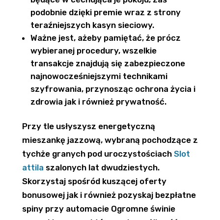
podobnie dzięki premie wraz z strony
teraźniejszych kasyn sieciowy.
Ważne jest, ażeby pamiętać, że prócz
wybieranej procedury, wszelkie
transakcje znajdują się zabezpieczone
najnowocześniejszymi technikami
szyfrowania, przynosząc ochrona życia i
zdrowia jak i również prywatność.
Przy tle usłyszysz energetyczną
mieszankę jazzową, wybraną pochodzące z
tychże granych pod uroczystościach
Slot
attila
szalonych lat dwudziestych.
Skorzystaj spośród kuszącej oferty
bonusowej jak i również pozyskaj bezpłatne
spiny przy automacie Ogromne świnie