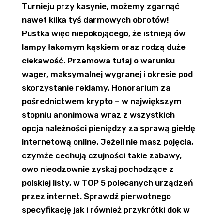
Turnieju przy kasynie, możemy zgarnąć
nawet kilka tyś darmowych obrotów!
Pustka więc niepokojącego, że istnieją ów
lampy łakomym kąskiem oraz rodzą duże
ciekawość. Przemowa tutaj o warunku
wager, maksymalnej wygranej i okresie pod
skorzystanie reklamy. Honorarium za
pośrednictwem krypto – w największym
stopniu anonimowa wraz z wszystkich
opcja należności pieniędzy za sprawą giełdę
internetową online.
Jeżeli nie masz pojęcia,
czymże cechują czujności takie zabawy,
owo nieodzownie zyskaj pochodzące z
polskiej listy, w TOP 5 polecanych urządzeń
przez internet. Sprawdź pierwotnego
specyfikację jak i również przykrótki dok w