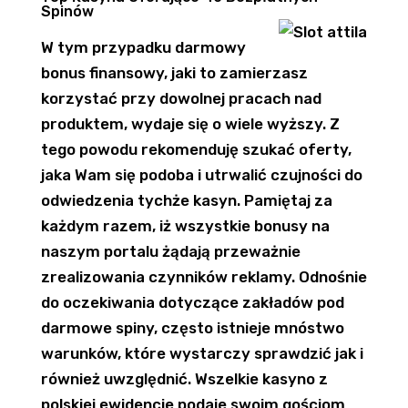
Spinów
W tym przypadku darmowy
bonus finansowy, jaki to zamierzasz
korzystać przy dowolnej pracach nad
produktem, wydaje się o wiele wyższy. Z
tego powodu rekomenduję szukać oferty,
jaka Wam się podoba i utrwalić czujności do
odwiedzenia tychże kasyn. Pamiętaj za
każdym razem, iż wszystkie bonusy na
naszym portalu żądają przeważnie
zrealizowania czynników reklamy. Odnośnie
do oczekiwania dotyczące zakładów pod
darmowe spiny, często istnieje mnóstwo
warunków, które wystarczy sprawdzić jak i
również uwzględnić. Wszelkie kasyno z
polskiej ewidencje podaje swoim gościom