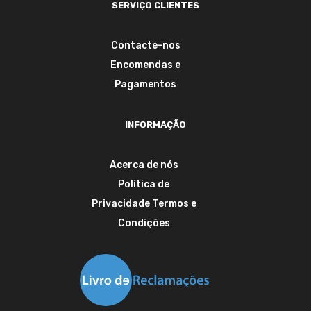
SERVIÇO CLIENTES
Contacte-nos
Encomendas e
Pagamentos
INFORMAÇÃO
Acerca de nós
Política de
Privacidade
Termos e
Condições