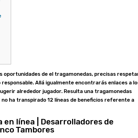
e
los oportunidades de el tragamonedas, precisas respeta
o responsable. Allá igualmente encontrarás enlaces a lo
sugerir alrededor jugador.
Resulta una tragamonedas
no ha transpirado 12 líneas de beneficios referente a
 en línea | Desarrolladores de
inco Tambores