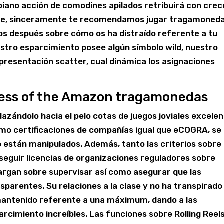
arpiano acción de comodines apilados retribuirá con cre
tete, sinceramente te recomendamos jugar tragamoned
os después sobre cómo os ha distraído referente a tu
stro esparcimiento posee algún símbolo wild, nuestro
epresentación scatter, cual dinámica los asignaciones
cess of the Amazon tragamonedas
lazándolo hacia el pelo cotas de juegos joviales excele
 como certificaciones de compañías igual que eCOGRA, se
o están manipulados. Además, tanto las criterios sobre
nseguir licencias de organizaciones reguladores sobre
ncargan sobre supervisar así­ como asegurar que las
sparentes. Su relaciones a la clase y no ha transpirado 
mantenido referente a una máximum, dando a las
cimiento increí­bles. Las funciones sobre Rolling Reel