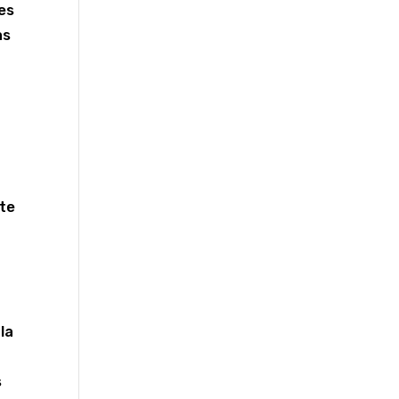
ces
as
nte
la
s