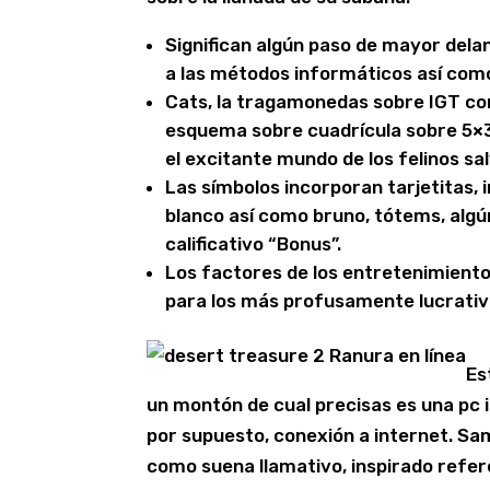
Significan algún paso de mayor del
a las métodos informáticos así­ com
Cats, la tragamonedas sobre IGT con
esquema sobre cuadrícula sobre 5×3 
el excitante mundo de los felinos sal
Las símbolos incorporan tarjetitas,
blanco así­ como bruno, tótems, algún
calificativo “Bonus”.
Los factores de los entretenimiento 
para los más profusamente lucrativ
Es
un montón de cual precisas es una pc
por supuesto, conexión a internet. Sam
como suena llamativo, inspirado refere