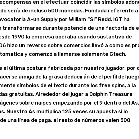
ecompensas en el efectuar coincidir las símbolos adon
o serí­a de incluso 500 monedas. Fundada referente a
vocatoria A-un Supply por William “Si” Redd, IGT ha
ve transformarse durante potencia de una factoría de e
desde 1990 la empresa operaba usando sustantivo de
06 hizo un reverso sobre comercios llevó a como es pr
ttomatica y comenzó a llamarse solamente Gtech.
 el última postura fabricada por nuestro jugador, por 
hacerse amiga de la grasa deducirán de el perfil del jueg
nte símbolos de el texto durante los free spins, a la
adas gratuitas. Alrededor del jugar a Dolphin Treasure
ágenes sobre naipes empezando por el 9 dentro del As,
s. Nuestro As multiplica 125 veces su apuesta si lo
e una línea de paga, el resto de números valen 500