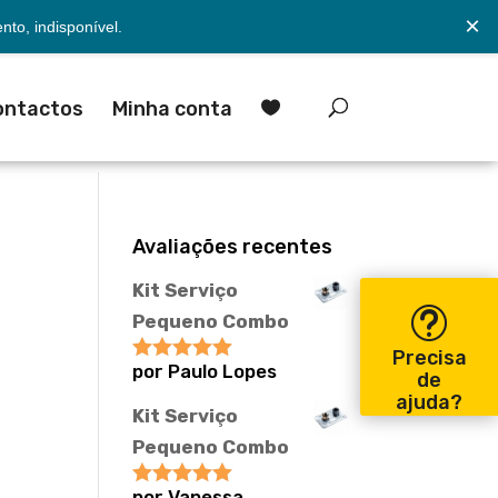
×
to, indisponível.
ontactos
Minha conta

Avaliações recentes
Kit Serviço
Pequeno Combo
Precisa
por Paulo Lopes
Avaliação
5
de
de 5
ajuda?
Kit Serviço
Pequeno Combo
por Vanessa