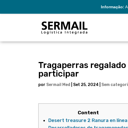
Informação:
A 
Tragaperras regalado 
participar
por
Sermail Med
|
Set 25, 2024
|
Sem categor
Content
Desert treasure 2 Ranura en línea 
Desarrolladores de tragamoneda