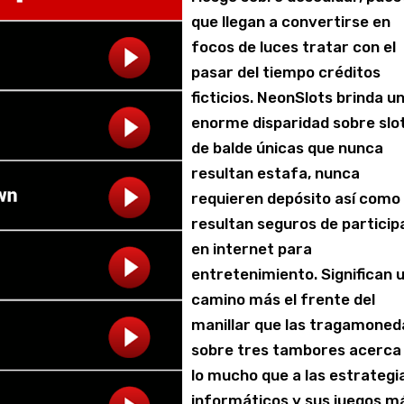
que llegan a convertirse en
focos de luces tratar con el
pasar del tiempo créditos
ficticios. NeonSlots brinda u
enorme disparidad sobre slo
de balde únicas que nunca
resultan estafa, nunca
requieren depósito así­ como
resultan seguros de particip
en internet para
entretenimiento. Significan 
camino más el frente del
manillar que las tragamoned
sobre tres tambores acerca
lo mucho que a las estrategi
informáticos y sus juegos m