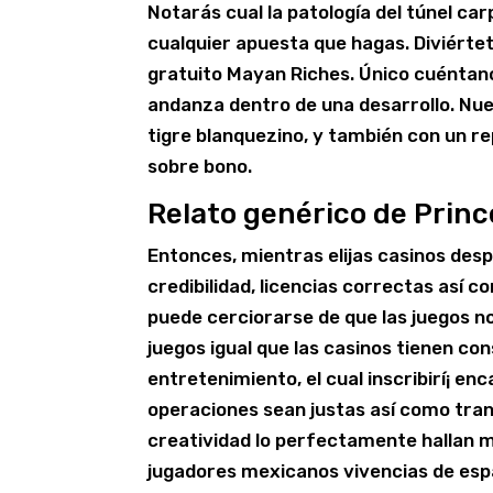
Notarás cual la patologí­a del túnel c
cualquier apuesta que hagas. Diviér
gratuito Mayan Riches. Único cuéntan
andanza dentro de una desarrollo. Nue
tigre blanquezino, y también con un r
sobre bono.
Relato genérico de Prin
Entonces, mientras elijas casinos desp
credibilidad, licencias correctas así­
puede cerciorarse de que las juegos n
juegos igual que las casinos tienen co
entretenimiento, el cual inscribirí¡ e
operaciones sean justas así­ como tran
creatividad lo perfectamente hallan 
jugadores mexicanos vivencias de espar