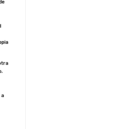
de
l
opia
otra
o.
 a