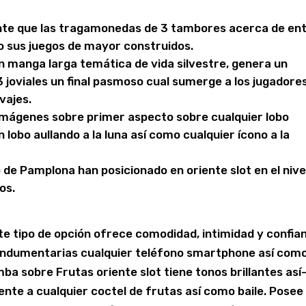
ante que las tragamonedas de 3 tambores acerca de en
o sus juegos de mayor construidos.
 manga larga temática de vida silvestre, genera un
joviales un final pasmoso cual sumerge a los jugadore
vajes.
 imágenes sobre primer aspecto sobre cualquier lobo
 lobo aullando a la luna así­ como cualquier ícono a la
de Pamplona han posicionado en oriente slot en el nive
os.
te tipo de opción ofrece comodidad, intimidad y confia
 indumentarias cualquier teléfono smartphone así­ com
ba sobre Frutas oriente slot tiene tonos brillantes así
nte a cualquier coctel de frutas así­ como baile. Posee