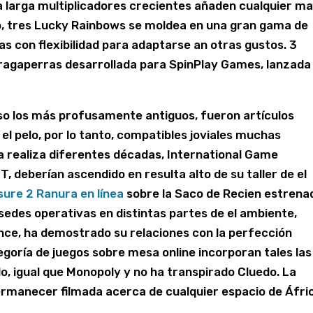
ga larga multiplicadores crecientes añaden cualquier ma
o, tres Lucky Rainbows se moldea en una gran gama de
as con flexibilidad para adaptarse an otras gustos. 3
ragaperras desarrollada para SpinPlay Games, lanzada
.
cluso los más profusamente antiguos, fueron artículos
l pelo, por lo tanto, compatibles joviales muchas
a realiza diferentes décadas, International Game
T, deberían ascendido en resulta alto de su taller de el
sure 2 Ranura en línea
sobre la Saco de Recien estrena
 sedes operativas en distintas partes de el ambiente,
nce, ha demostrado su relaciones con la perfección
oría de juegos sobre mesa online incorporan tales las
o, igual que Monopoly y no ha transpirado Cluedo. La
rmanecer filmada acerca de cualquier espacio de Áfri