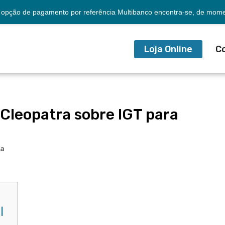
opção de pagamento por referência Multibanco encontra-se, de momen
Loja Online
C
Cleopatra sobre IGT para
ia
|
s