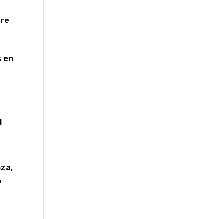
tre
s en
l
nza,
o
­