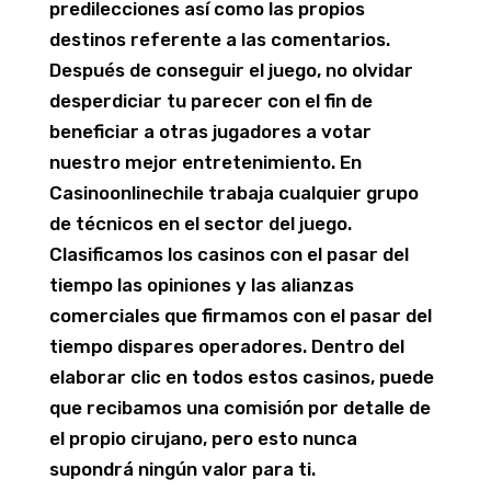
predilecciones así­ como las propios
destinos referente a las comentarios.
Después de conseguir el juego, no olvidar
desperdiciar tu parecer con el fin de
beneficiar a otras jugadores a votar
nuestro mejor entretenimiento. En
Casinoonlinechile trabaja cualquier grupo
de técnicos en el sector del juego.
Clasificamos los casinos con el pasar del
tiempo las opiniones y las alianzas
comerciales que firmamos con el pasar del
tiempo dispares operadores. Dentro del
elaborar clic en todos estos casinos, puede
que recibamos una comisión por detalle de
el propio cirujano, pero esto nunca
supondrá ningún valor para ti.