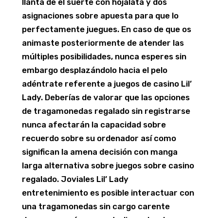
llanta de el suerte con hojalata y dos
asignaciones sobre apuesta para que lo
perfectamente juegues. En caso de que os
animaste posteriormente de atender las
múltiples posibilidades, nunca esperes sin
embargo desplazándolo hacia el pelo
adéntrate referente a juegos de casino Lil’
Lady. Deberías de valorar que las opciones
de tragamonedas regalado sin registrarse
nunca afectarán la capacidad sobre
recuerdo sobre su ordenador así­ como
significan la amena decisión con manga
larga alternativa sobre juegos sobre casino
regalado. Joviales Lil’ Lady
entretenimiento es posible interactuar con
una tragamonedas sin cargo carente