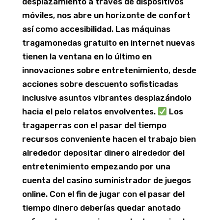
desplazamiento a través de dispositivos
móviles, nos abre un horizonte de confort
así­ como accesibilidad. Las máquinas
tragamonedas gratuito en internet nuevas
tienen la ventana en lo último en
innovaciones sobre entretenimiento, desde
acciones sobre descuento sofisticadas
inclusive asuntos vibrantes desplazándolo
hacia el pelo relatos envolventes.
Los
tragaperras con el pasar del tiempo
recursos conveniente hacen el trabajo bien
alrededor depositar dinero alrededor del
entretenimiento empezando por una
cuenta del casino suministrador de juegos
online. Con el fin de jugar con el pasar del
tiempo dinero deberías quedar anotado