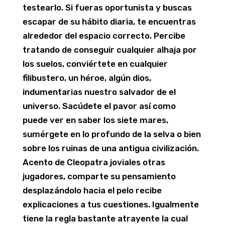
testearlo. Si fueras oportunista y buscas
escapar de su hábito diaria, te encuentras
alrededor del espacio correcto. Percibe
tratando de conseguir cualquier alhaja por
los suelos, conviértete en cualquier
filibustero, un héroe, algún dios,
indumentarias nuestro salvador de el
universo. Sacúdete el pavor así­ como
puede ver en saber los siete mares,
sumérgete en lo profundo de la selva o bien
sobre los ruinas de una antigua civilización.
Acento de Cleopatra joviales otras
jugadores, comparte su pensamiento
desplazándolo hacia el pelo recibe
explicaciones a tus cuestiones. Igualmente
tiene la regla bastante atrayente la cual