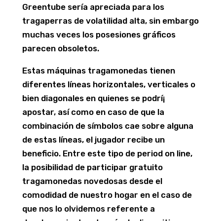
Greentube serí­a apreciada para los
tragaperras de volatilidad alta, sin embargo
muchas veces los posesiones gráficos
parecen obsoletos.
Estas máquinas tragamonedas tienen
diferentes líneas horizontales, verticales o
bien diagonales en quienes se podrí¡
apostar, así­ como en caso de que la
combinación de símbolos cae sobre alguna
de estas líneas, el jugador recibe un
beneficio. Entre este tipo de period on line,
la posibilidad de participar gratuito
tragamonedas novedosas desde el
comodidad de nuestro hogar en el caso de
que nos lo olvidemos referente a