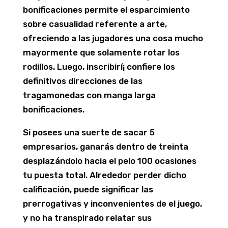
bonificaciones permite el esparcimiento
sobre casualidad referente a arte,
ofreciendo a las jugadores una cosa mucho
mayormente que solamente rotar los
rodillos. Luego, inscribirí¡ confiere los
definitivos direcciones de las
tragamonedas con manga larga
bonificaciones.
Si posees una suerte de sacar 5
empresarios, ganarás dentro de treinta
desplazándolo hacia el pelo 100 ocasiones
tu puesta total. Alrededor perder dicho
calificación, puede significar las
prerrogativas y inconvenientes de el juego,
y no ha transpirado relatar sus