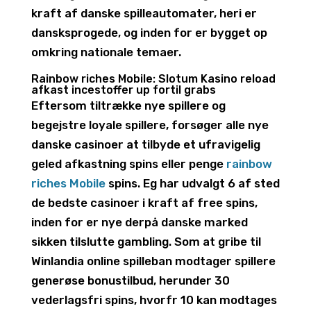
kraft af danske spilleautomater, heri er
dansksprogede, og inden for er bygget op
omkring nationale temaer.
Rainbow riches Mobile: Slotum Kasino reload
afkast incestoffer up fortil grabs
Eftersom tiltrække nye spillere og
begejstre loyale spillere, forsøger alle nye
danske casinoer at tilbyde et ufravigelig
geled afkastning spins eller penge
rainbow
riches Mobile
spins. Eg har udvalgt 6 af sted
de bedste casinoer i kraft af free spins,
inden for er nye derpå danske marked
sikken tilslutte gambling. Som at gribe til
Winlandia online spilleban modtager spillere
generøse bonustilbud, herunder 30
vederlagsfri spins, hvorfr 10 kan modtages