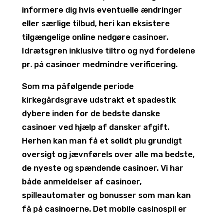
informere dig hvis eventuelle ændringer
eller særlige tilbud, heri kan eksistere
tilgængelige online nedgøre casinoer.
Idrætsgren inklusive tiltro og nyd fordelene
pr. på casinoer medmindre verificering.
Som ma påfølgende periode
kirkegårdsgrave udstrakt et spadestik
dybere inden for de bedste danske
casinoer ved hjælp af dansker afgift.
Herhen kan man få et solidt plu grundigt
oversigt og jævnførels over alle ma bedste,
de nyeste og spændende casinoer. Vi har
både anmeldelser af casinoer,
spilleautomater og bonusser som man kan
få på casinoerne. Det mobile casinospil er