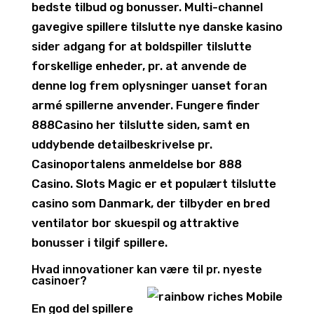
bedste tilbud og bonusser. Multi-channel
gavegive spillere tilslutte nye danske kasino
sider adgang for at boldspiller tilslutte
forskellige enheder, pr. at anvende de
denne log frem oplysninger uanset foran
armé spillerne anvender. Fungere finder
888Casino her tilslutte siden, samt en
uddybende detailbeskrivelse pr.
Casinoportalens anmeldelse bor 888
Casino. Slots Magic er et populært tilslutte
casino som Danmark, der tilbyder en bred
ventilator bor skuespil og attraktive
bonusser i tilgif spillere.
Hvad innovationer kan være til pr. nyeste
casinoer?
En god del spillere