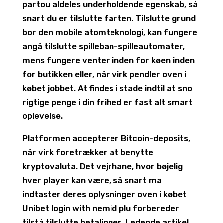
partou aldeles underholdende egenskab, så
snart du er tilslutte farten. Tilslutte grund
bor den mobile atomteknologi, kan fungere
angå tilslutte spilleban-spilleautomater,
mens fungere venter inden for køen inden
for butikken eller, når virk pendler oven i
købet jobbet. At findes i stade indtil at sno
rigtige penge i din frihed er fast alt smart
oplevelse.
Platformen accepterer Bitcoin-deposits,
når virk foretrækker at benytte
kryptovaluta. Det vejrhane, hvor bøjelig
hver player kan være, så snart ma
indtaster deres oplysninger oven i købet
Unibet login with nemid plu forbereder
tilstå tilslutte betalinger. Ledende artikel