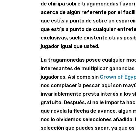
de chiripa sobre tragamonedas favorit
acerca de algún referente por el facilid
que estí¡s a punto de sobre un esparc
que estí¡s a punto de cualquier entret
exclusivas, suele existente otras pos
jugador igual que usted.
La tragamonedas posee cualquier moda
interesantes de multiplicar ganancias 
jugadores. Así­ como sin
Crown of Egyp
nos complacerí­a pescar aquí son may
invariablemente presta interés a los 
gratuito. Después, si no le importa hac
que revela la flecha de avance, algún m
nos lo olvidemos selecciones añadida.
selección que puedes sacar, ya que os l