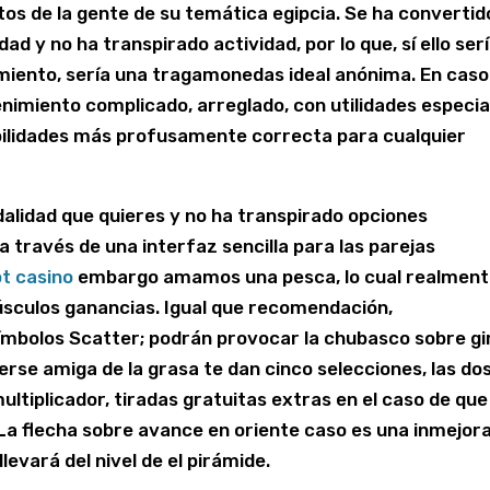
os de la gente de su temática egipcia. Se ha convertid
ad y no ha transpirado actividad, por lo que, sí ello serí­
imiento, serí­a una tragamonedas ideal anónima. En caso
enimiento complicado, arreglado, con utilidades especia
ibilidades más profusamente correcta para cualquier
lidad que quieres y no ha transpirado opciones
a través de una interfaz sencilla para las parejas
t casino
embargo amamos una pesca, lo cual realmen
úsculos ganancias. Igual que recomendación,
símbolos Scatter; podrán provocar la chubasco sobre gi
erse amiga de la grasa te dan cinco selecciones, las dos
ultiplicador, tiradas gratuitas extras en el caso de que
 La flecha sobre avance en oriente caso es una inmejor
levará del nivel de el pirámide.