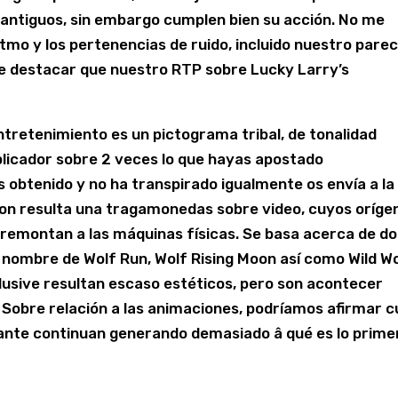
 antiguos, sin embargo cumplen bien su acción. No me
ritmo y los pertenencias de ruido, incluido nuestro pare
be destacar que nuestro RTP sobre Lucky Larry’s
ntretenimiento es un pictograma tribal, de tonalidad
plicador sobre 2 veces lo que hayas apostado
 obtenido y no ha transpirado igualmente os envía a la
oon resulta una tragamonedas sobre video, cuyos oríge
s remontan a las máquinas físicas. Se basa acerca de d
 nombre de Wolf Run, Wolf Rising Moon así­ como Wild Wo
clusive resultan escaso estéticos, pero son acontecer
. Sobre relación a las animaciones, podrí­amos afirmar c
tante continuan generando demasiado â qué es lo prim