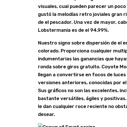
visuales, cual pueden parecer un poco
gustó la melodías retro joviales gran 
de el pescador. Una vez de mayor, ca
Lobstermania es de el 94,99%.
Nuestro signo sobre dispersión de el e
colorado. Proporciona cualquier multi
indumentarias las ganancias que hayas
ronda sobre giros gratuito. Coyote M
llegan a convertirse en focos de luce
versiones anteriores, conocidas por el
Sus gráficos no son las excelentes, in
bastante versátiles, ágiles y positivas
le dan cualquier roce reciente no obs
desear.