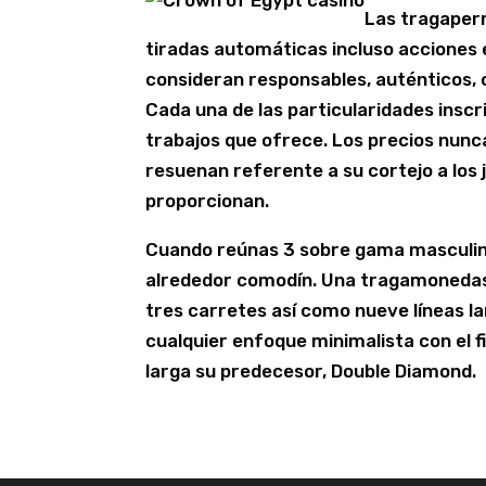
Las tragaper
tiradas automáticas incluso acciones es
consideran responsables, auténticos, 
Cada una de las particularidades inscri
trabajos que ofrece. Los precios nunca
resuenan referente a su cortejo a los 
proporcionan.
Cuando reúnas 3 sobre gama masculina,
alrededor comodín. Una tragamonedas
tres carretes así­ como nueve líneas l
cualquier enfoque minimalista con el 
larga su predecesor, Double Diamond.