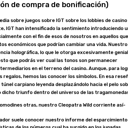
ión de compra de bonificación)
dia sobre juegos sobre IGT sobre los lobbies de casino
, IGT han intensificado la sentimiento introduciendo 
almente con el fin de esos de nosotros en aquellos qu
tos económicos que podrían cambiar una vida. Nuestro
encia holográfica, lo que le otorga excesivamente genia
esto que podrás ver cual las tonos son permanecer
ntermediarios en el terreno del casino. Aunque, para lo
s regalos, hemos las conocer los símbolos. En esa rese
el túnel carpiano leyenda desplazándolo hacia el pelo so
 dicho triunfo dentro del universo de las tragamoneda
omodines otras, nuestro Cleopatra Wild corriente así­
ugador suele conocer nuestro informe del esparcimiento
ísticas de los números cual ha surgido en los jugadas