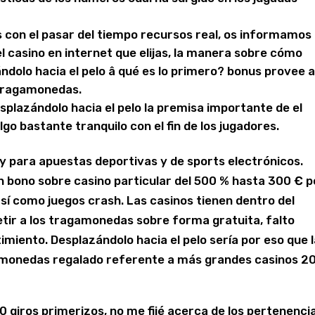
s con el pasar del tiempo recursos real, os informamos 
 casino en internet que elijas, la manera sobre cómo
ndolo hacia el pelo â qué es lo primero? bonus provee a
 tragamonedas.
splazándolo hacia el pelo la premisa importante de el
go bastante tranquilo con el fin de los jugadores.
y para apuestas deportivas y de sports electrónicos.
 bono sobre casino particular del 500 % hasta 300 € p
­ como juegos crash. Las casinos tienen dentro del
ir a los tragamonedas sobre forma gratuita, falto
iento. Desplazándolo hacia el pelo serí­a por eso que 
monedas regalado referente a más grandes casinos 2
 giros primerizos, no me fijé acerca de los pertenenci