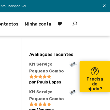
×
to, indisponível.
ontactos
Minha conta

Avaliações recentes
Kit Serviço
Pequeno Combo
Precisa
por Paulo Lopes
Avaliação
5
de
de 5
ajuda?
Kit Serviço
Pequeno Combo
por Vanessa