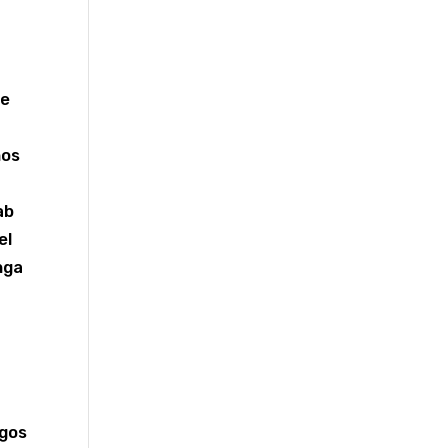
re
hos
ab
el
nga
egos