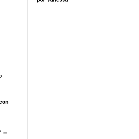
Avaliação
5
de 5
o
 con
? –