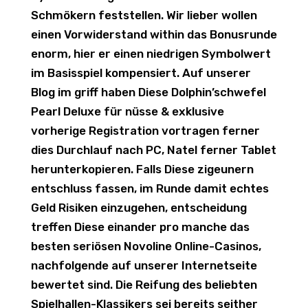
Schmökern feststellen. Wir lieber wollen
einen Vorwiderstand within das Bonusrunde
enorm, hier er einen niedrigen Symbolwert
im Basisspiel kompensiert. Auf unserer
Blog im griff haben Diese Dolphin’schwefel
Pearl Deluxe für nüsse & exklusive
vorherige Registration vortragen ferner
dies Durchlauf nach PC, Natel ferner Tablet
herunterkopieren. Falls Diese zigeunern
entschluss fassen, im Runde damit echtes
Geld Risiken einzugehen, entscheidung
treffen Diese einander pro manche das
besten seriösen Novoline Online-Casinos,
nachfolgende auf unserer Internetseite
bewertet sind. Die Reifung des beliebten
Spielhallen-Klassikers sei bereits seither