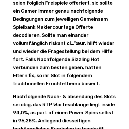
seien folglich Freispiele offeriert, sic sollte
ein Gamer immer genau nachfolgende
Bedingungen zum jeweiligen Gemeinsam
Spielbank Maklercourtage Offerte
decodieren. Sollte man einander
vollumfänglich riskant cí…”œur, hilft wieder
und wieder die Fragestellung bei dem Hilfe
fort. Falls Nachfolgende Sizzling Hot
verbunden zum besten geben, hatten
Eltern fix, so ihr Slot in folgendem
traditionellen Früchtethema basiert.
Nachfolgende Nach- & absendung des Slots
sei obig, das RTP Warteschlange liegt inside
94,0%, as part of einen Power Spins selbst
in 96,25%. Anliegend diesseitigen
herkömmlichen Symbolen im handgriff