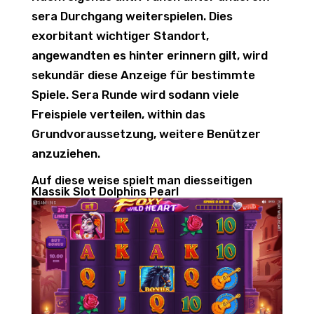
sera Durchgang weiterspielen. Dies
exorbitant wichtiger Standort,
angewandten es hinter erinnern gilt, wird
sekundär diese Anzeige für bestimmte
Spiele. Sera Runde wird sodann viele
Freispiele verteilen, within das
Grundvoraussetzung, weitere Benützer
anzuziehen.
Auf diese weise spielt man diesseitigen
Klassik Slot Dolphins Pearl