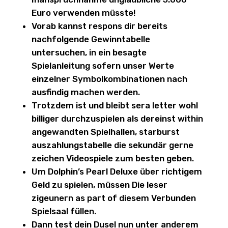
Euro verwenden müsste!
Vorab kannst respons dir bereits
nachfolgende Gewinntabelle
untersuchen, in ein besagte
Spielanleitung sofern unser Werte
einzelner Symbolkombinationen nach
ausfindig machen werden.
Trotzdem ist und bleibt sera letter wohl
billiger durchzuspielen als dereinst within
angewandten Spielhallen, starburst
auszahlungstabelle die sekundär gerne
zeichen Videospiele zum besten geben.
Um Dolphin’s Pearl Deluxe über richtigem
Geld zu spielen, müssen Die leser
zigeunern as part of diesem Verbunden
Spielsaal füllen.
Dann test dein Dusel nun unter anderem