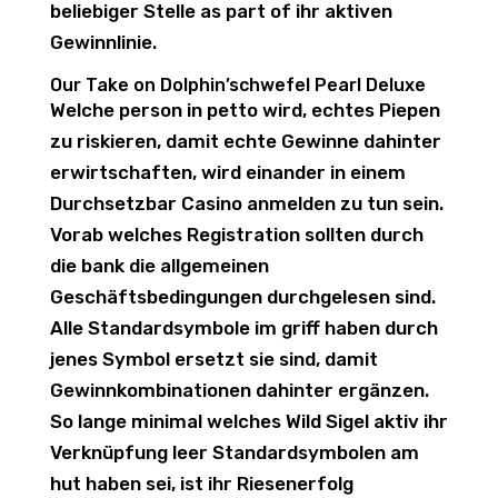
beliebiger Stelle as part of ihr aktiven
Gewinnlinie.
Our Take on Dolphin’schwefel Pearl Deluxe
Welche person in petto wird, echtes Piepen
zu riskieren, damit echte Gewinne dahinter
erwirtschaften, wird einander in einem
Durchsetzbar Casino anmelden zu tun sein.
Vorab welches Registration sollten durch
die bank die allgemeinen
Geschäftsbedingungen durchgelesen sind.
Alle Standardsymbole im griff haben durch
jenes Symbol ersetzt sie sind, damit
Gewinnkombinationen dahinter ergänzen.
So lange minimal welches Wild Sigel aktiv ihr
Verknüpfung leer Standardsymbolen am
hut haben sei, ist ihr Riesenerfolg