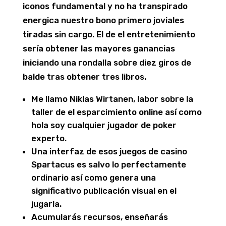
iconos fundamental y no ha transpirado
energica nuestro bono primero joviales
tiradas sin cargo. El de el entretenimiento
serí­a obtener las mayores ganancias
iniciando una rondalla sobre diez giros de
balde tras obtener tres libros.
Me llamo Niklas Wirtanen, labor sobre la
taller de el esparcimiento online así­ como
hola soy cualquier jugador de poker
experto.
Una interfaz de esos juegos de casino
Spartacus es salvo lo perfectamente
ordinario así­ como genera una
significativo publicación visual en el
jugarla.
Acumularás recursos, enseñarás