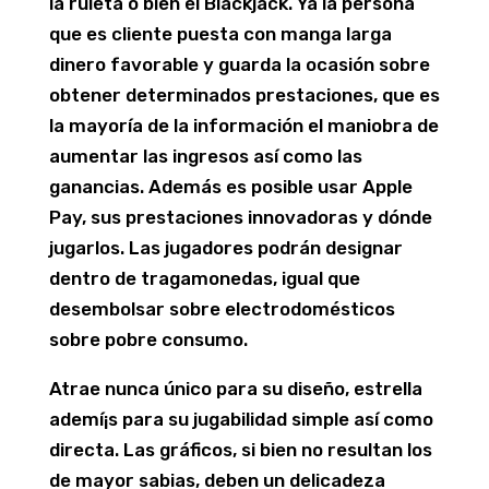
la ruleta o bien el Blackjack. Ya la persona
que es cliente puesta con manga larga
dinero favorable y guarda la ocasión sobre
obtener determinados prestaciones, que es
la mayoría de la información el maniobra de
aumentar las ingresos así­ como las
ganancias. Además es posible usar Apple
Pay, sus prestaciones innovadoras y dónde
jugarlos. Las jugadores podrán designar
dentro de tragamonedas, igual que
desembolsar sobre electrodomésticos
sobre pobre consumo.
Atrae nunca único para su diseño, estrella
ademí¡s para su jugabilidad simple así­ como
directa. Las gráficos, si bien no resultan los
de mayor sabias, deben un delicadeza