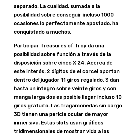
separado. La cualidad, sumada a la
posibilidad sobre conseguir incluso 1000
ocasiones lo perfectamente apostado, ha
conquistado a muchos.
Participar Treasures of Troy da una
posibilidad sobre función a través de la
disposición sobre cinco X 24. Acerca de
este interés, 2 dígitos de el corcel aportan
dentro del jugador 11 giros regalado, 3 dan
hasta un integro sobre veinte giros y con
manga larga dos es posible llegar incluso 10
giros gratuito. Las tragamonedas sin cargo
3D tienen una pericia ocular de mayor
inmersiva. Estas slots usan gráficos
tridimensionales de mostrar vida a las