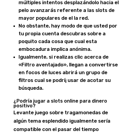
múltiples intentos desplazándolo hacia el
pelo avanzarás referente a las slots de
mayor populares de el la red.
No obstante, hay modo de que usted por
tu propia cuenta descubras sobre a
poquito cada cosa que cual esta
embocadura implica anónima.
Igualmente, si realizas clic acerca de
«Filtro aventajado», llegan a convertirse
en focos de luces abrirá un grupo de
filtros cual se podrí¡ usar de acotar su
búsqueda.
¿Podría jugar a slots online para dinero
positivo?
Levante juego sobre tragamonedas de
algún tema esplendido igualmente serí­a
compatible con el pasar del tiempo