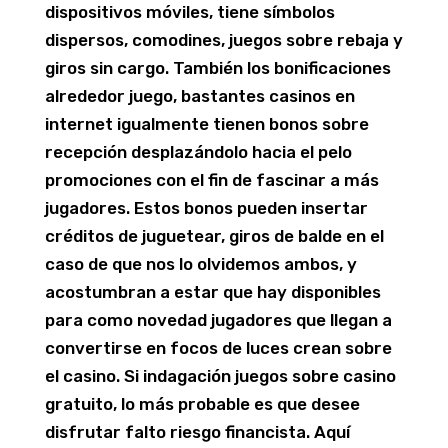
dispositivos móviles, tiene símbolos
dispersos, comodines, juegos sobre rebaja y
giros sin cargo. También los bonificaciones
alrededor juego, bastantes casinos en
internet igualmente tienen bonos sobre
recepción desplazándolo hacia el pelo
promociones con el fin de fascinar a más
jugadores. Estos bonos pueden insertar
créditos de juguetear, giros de balde en el
caso de que nos lo olvidemos ambos, y
acostumbran a estar que hay disponibles
para como novedad jugadores que llegan a
convertirse en focos de luces crean sobre
el casino. Si indagación juegos sobre casino
gratuito, lo más probable es que desee
disfrutar falto riesgo financista. Aquí