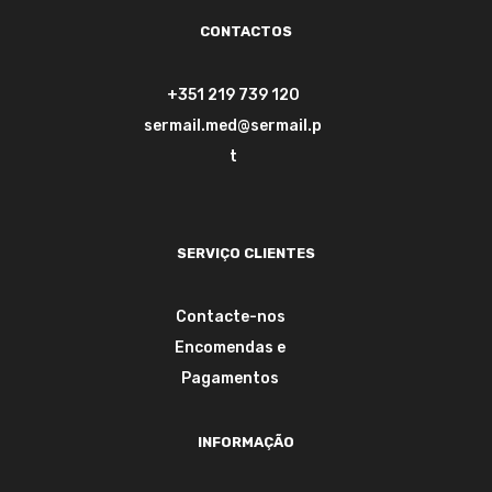
CONTACTOS
+351 219 739 120
sermail.med@sermail.p
t
SERVIÇO CLIENTES
Contacte-nos
Encomendas e
Pagamentos
INFORMAÇÃO