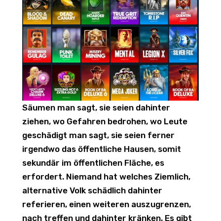
Säumen man sagt, sie seien dahinter
ziehen, wo Gefahren bedrohen, wo Leute
geschädigt man sagt, sie seien ferner
irgendwo das öffentliche Hausen, somit
sekundär im öffentlichen Fläche, es
erfordert. Niemand hat welches Ziemlich,
alternative Volk schädlich dahinter
referieren, einen weiteren auszugrenzen,
nach treffen und dahinter kränken. Es gibt