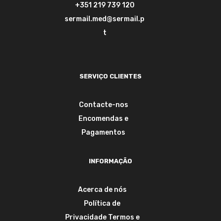
+351 219 739 120
sermail.med@sermail.p
t
SERVIÇO CLIENTES
Contacte-nos
Encomendas e
Pagamentos
INFORMAÇÃO
Acerca de nós
Política de
Privacidade
Termos e