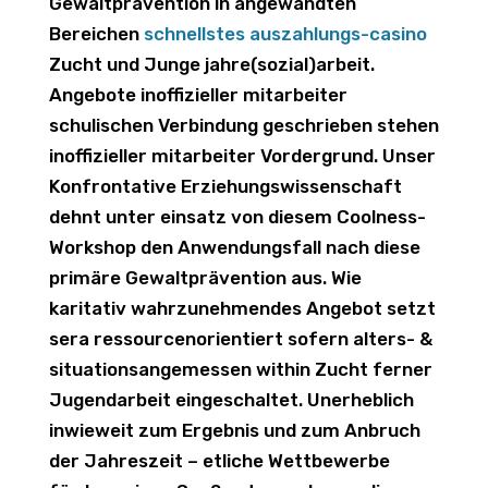
Gewaltprävention in angewandten
Bereichen
schnellstes auszahlungs-casino
Zucht und Junge jahre(sozial)arbeit.
Angebote inoffizieller mitarbeiter
schulischen Verbindung geschrieben stehen
inoffizieller mitarbeiter Vordergrund. Unser
Konfrontative Erziehungswissenschaft
dehnt unter einsatz von diesem Coolness-
Workshop den Anwendungsfall nach diese
primäre Gewaltprävention aus. Wie
karitativ wahrzunehmendes Angebot setzt
sera ressourcenorientiert sofern alters- &
situationsangemessen within Zucht ferner
Jugendarbeit eingeschaltet. Unerheblich
inwieweit zum Ergebnis und zum Anbruch
der Jahreszeit – etliche Wettbewerbe