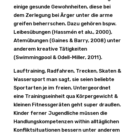
einige gesunde Gewohnheiten, diese bei
dem Zerlegung bei Ärger unter die arme
greifen beherrschen. Dazu gehören bspw.
Leibesübungen (Hassmén et alu., 2000),
Atemübungen (Gaines & Barry, 2008) unter
anderem kreative Tätigkeiten
(Swimmingpool & Odell-Miller, 2011).
Lauftraining, Radfahren, Trecken, Skaten &
Wassersport man sagt, sie seien beliebte
Sportarten je im freien. Untergeordnet
eine Trainingseinheit qua Körpergewicht &
kleinen Fitnessgeräten geht super draußen.
Kinder ferner Jugendliche müssen die
Handlungskompetenzen within alltäglichen
Konfliktsituationen bessern unter anderem