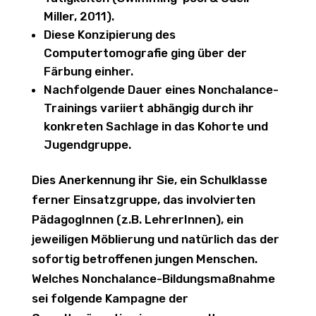
Miller, 2011).
Diese Konzipierung des
Computertomografie ging über der
Färbung einher.
Nachfolgende Dauer eines Nonchalance-
Trainings variiert abhängig durch ihr
konkreten Sachlage in das Kohorte und
Jugendgruppe.
Dies Anerkennung ihr Sie, ein Schulklasse
ferner Einsatzgruppe, das involvierten
PädagogInnen (z.B. LehrerInnen), ein
jeweiligen Möblierung und natürlich das der
sofortig betroffenen jungen Menschen.
Welches Nonchalance-Bildungsmaßnahme
sei folgende Kampagne der