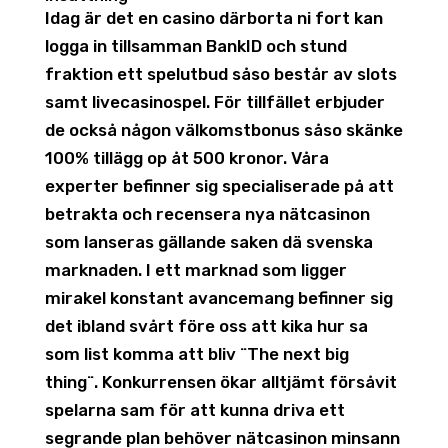
Idag är det en casino därborta ni fort kan
logga in tillsamman BankID och stund
fraktion ett spelutbud såso består av slots
samt livecasinospel. För tillfället erbjuder
de också någon välkomstbonus såso skänke
100% tillägg op åt 500 kronor. Våra
experter befinner sig specialiserade på att
betrakta och recensera nya nätcasinon
som lanseras gällande saken dä svenska
marknaden. I ett marknad som ligger
mirakel konstant avancemang befinner sig
det ibland svårt före oss att kika hur sa
som list komma att bliv ¨The next big
thing¨. Konkurrensen ökar alltjämt försåvit
spelarna sam för att kunna driva ett
segrande plan behöver nätcasinon minsann