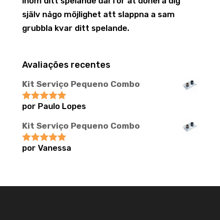
inom ditt spelande därför at donera dig
själv någo möjlighet att slappna a sam
grubbla kvar ditt spelande.
Avaliações recentes
Kit Serviço Pequeno Combo
por Paulo Lopes
Avaliação
5
de 5
Kit Serviço Pequeno Combo
por Vanessa
Avaliação
5
de 5