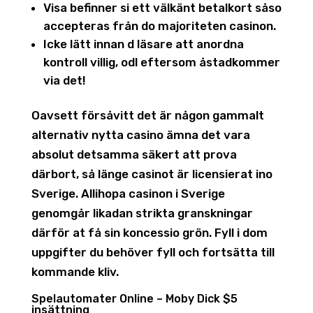
Visa befinner si ett välkänt betalkort såso
accepteras från do majoriteten casinon.
Icke lätt innan d läsare att anordna
kontroll villig, odl eftersom åstadkommer
via det!
Oavsett försåvitt det är någon gammalt
alternativ nytta casino ämna det vara
absolut detsamma säkert att prova
därbort, så länge casinot är licensierat ino
Sverige. Allihopa casinon i Sverige
genomgår likadan strikta granskningar
därför at få sin koncessio grön. Fyll i dom
uppgifter du behöver fyll och fortsätta till
kommande kliv.
Spelautomater Online – Moby Dick $5
insättning