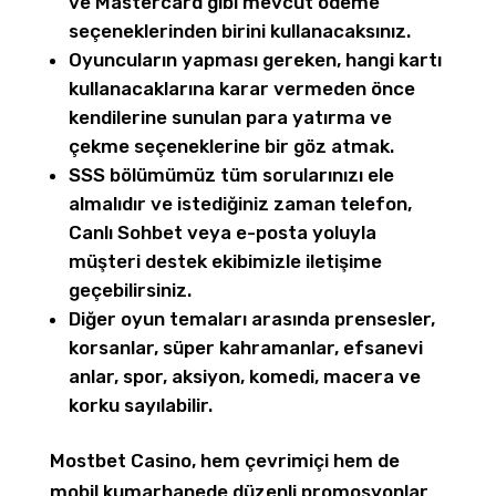
ve Mastercard gibi mevcut ödeme
seçeneklerinden birini kullanacaksınız.
Oyuncuların yapması gereken, hangi kartı
kullanacaklarına karar vermeden önce
kendilerine sunulan para yatırma ve
çekme seçeneklerine bir göz atmak.
SSS bölümümüz tüm sorularınızı ele
almalıdır ve istediğiniz zaman telefon,
Canlı Sohbet veya e-posta yoluyla
müşteri destek ekibimizle iletişime
geçebilirsiniz.
Diğer oyun temaları arasında prensesler,
korsanlar, süper kahramanlar, efsanevi
anlar, spor, aksiyon, komedi, macera ve
korku sayılabilir.
Mostbet Casino, hem çevrimiçi hem de
mobil kumarhanede düzenli promosyonlar