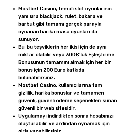
Mostbet Casino, temalı slot oyunlarının
yanı sıra blackjack, rulet, bakara ve
barbut gibi tamamı gerçek parayla
oynanan harika masa oyunları da
sunuyor.
Bu, bu teşviklerin her ikisi için de aynı
miktar olabilir veya 300€’luk Eşleştirme
Bonusunun tamamını almak için her bir
bonus için 200 Euro katkıda
bulunabilirsiniz.
Mostbet Casino, kullanıcılarına tam
gizlilik, harika bonuslar ve tamamen
güvenli, güvenli ödeme seçenekleri sunan
güvenli bir web sitesidir.
Uygulamayı indirdikten sonra hesabınızı
oluşturabilir ve ardından oynamak için
giriş yapabilirsiniz.