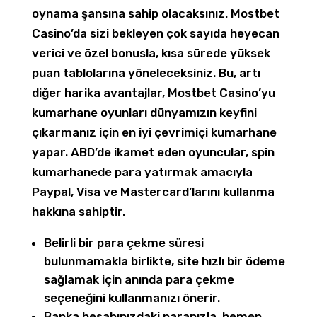
oynama şansına sahip olacaksınız. Mostbet
Casino’da sizi bekleyen çok sayıda heyecan
verici ve özel bonusla, kısa sürede yüksek
puan tablolarına yöneleceksiniz. Bu, artı
diğer harika avantajlar, Mostbet Casino’yu
kumarhane oyunları dünyamızın keyfini
çıkarmanız için en iyi çevrimiçi kumarhane
yapar. ABD’de ikamet eden oyuncular, spin
kumarhanede para yatırmak amacıyla
Paypal, Visa ve Mastercard’larını kullanma
hakkına sahiptir.
Belirli bir para çekme süresi
bulunmamakla birlikte, site hızlı bir ödeme
sağlamak için anında para çekme
seçeneğini kullanmanızı önerir.
Banka hesabınızdaki paranızla, hemen