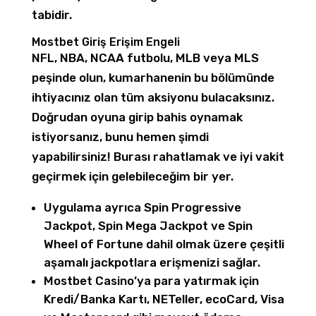
tabidir.
Mostbet Giriş Erişim Engeli
NFL, NBA, NCAA futbolu, MLB veya MLS
peşinde olun, kumarhanenin bu bölümünde
ihtiyacınız olan tüm aksiyonu bulacaksınız.
Doğrudan oyuna girip bahis oynamak
istiyorsanız, bunu hemen şimdi
yapabilirsiniz! Burası rahatlamak ve iyi vakit
geçirmek için gelebileceğim bir yer.
Uygulama ayrıca Spin Progressive
Jackpot, Spin Mega Jackpot ve Spin
Wheel of Fortune dahil olmak üzere çeşitli
aşamalı jackpotlara erişmenizi sağlar.
Mostbet Casino’ya para yatırmak için
Kredi/Banka Kartı, NETeller, ecoCard, Visa