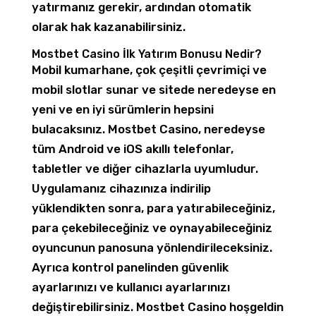
yatırmanız gerekir, ardından otomatik
olarak hak kazanabilirsiniz.
Mostbet Casino İlk Yatırım Bonusu Nedir?
Mobil kumarhane, çok çeşitli çevrimiçi ve
mobil slotlar sunar ve sitede neredeyse en
yeni ve en iyi sürümlerin hepsini
bulacaksınız. Mostbet Casino, neredeyse
tüm Android ve iOS akıllı telefonlar,
tabletler ve diğer cihazlarla uyumludur.
Uygulamanız cihazınıza indirilip
yüklendikten sonra, para yatırabileceğiniz,
para çekebileceğiniz ve oynayabileceğiniz
oyuncunun panosuna yönlendirileceksiniz.
Ayrıca kontrol panelinden güvenlik
ayarlarınızı ve kullanıcı ayarlarınızı
değiştirebilirsiniz. Mostbet Casino hoşgeldin