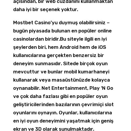
açısından, bir web cüzdanını kullanmaktan
daha iyi bir seçenek yoktur.
Mostbet Casino’yu duymuş olabilirsiniz –
bugün piyasada bulunan en popüler online
casinolardan biridir.Bu siteyle ilgili en iyi
şeylerden biri, hem Android hem de iOS
kullanıcılarına gerçekten benzersiz bir
deneyim sunmasıdır. Sitede birçok oyun
mevcuttur ve bunlar mobil kumarhaneyi
kullanarak veya masaüstünüzde kolayca
oynanabilir. Net Entertainment, Play ‘N Go
ve çok daha fazlası gibi en popüler oyun
geliştiricilerinden bazılarının çevrimiçi slot
oyunlarını oynayın. Oyunlar, kullanıcılarına
en iyi oyun deneyimini yaşatmak için geniş
ekran ve 3D olarak sunulmaktadır.