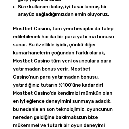
Size kullanımı kolay, iyi tasarlanmış bir
arayüz sağladığımızdan emin oluyoruz.
Mostbet Casino, tüm yeni hesaplarda talep
edilebilecek harika bir para yatırma bonusu
sunar. Bu özellikle iyidir, çünkü diğer
kumarhanelerin çoğundan farklı olarak,
Mostbet Casino tüm yeni oyunculara para
yatırmadan bonus verir. Mostbet
Casino’nun para yatırmadan bonusu,
yatırdığınız tutarın %100’üne kadardır!
Mostbet Casino’da kendimizi mümkün olan
en iyi eğlence deneyimini sunmaya adadık,
bu nedenle en son teknolojimiz, oyuncunun
nereden geldiğine bakılmaksızın bize
mükemmel ve tutarlı bir oyun deneyimi