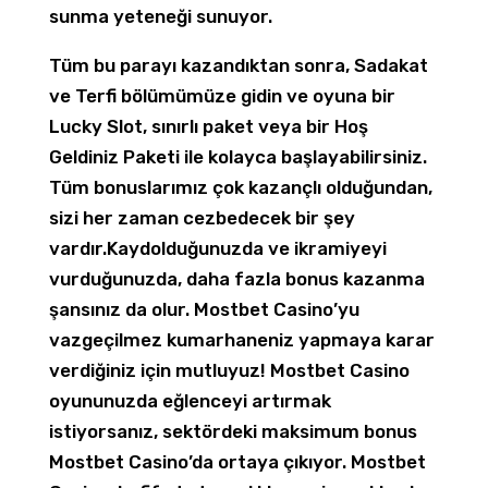
sunma yeteneği sunuyor.
Tüm bu parayı kazandıktan sonra, Sadakat
ve Terfi bölümümüze gidin ve oyuna bir
Lucky Slot, sınırlı paket veya bir Hoş
Geldiniz Paketi ile kolayca başlayabilirsiniz.
Tüm bonuslarımız çok kazançlı olduğundan,
sizi her zaman cezbedecek bir şey
vardır.Kaydolduğunuzda ve ikramiyeyi
vurduğunuzda, daha fazla bonus kazanma
şansınız da olur. Mostbet Casino’yu
vazgeçilmez kumarhaneniz yapmaya karar
verdiğiniz için mutluyuz! Mostbet Casino
oyununuzda eğlenceyi artırmak
istiyorsanız, sektördeki maksimum bonus
Mostbet Casino’da ortaya çıkıyor. Mostbet