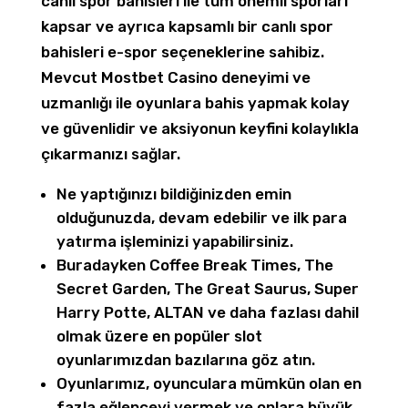
canlı spor bahisleri ile tüm önemli sporları
kapsar ve ayrıca kapsamlı bir canlı spor
bahisleri e-spor seçeneklerine sahibiz.
Mevcut Mostbet Casino deneyimi ve
uzmanlığı ile oyunlara bahis yapmak kolay
ve güvenlidir ve aksiyonun keyfini kolaylıkla
çıkarmanızı sağlar.
Ne yaptığınızı bildiğinizden emin
olduğunuzda, devam edebilir ve ilk para
yatırma işleminizi yapabilirsiniz.
Buradayken Coffee Break Times, The
Secret Garden, The Great Saurus, Super
Harry Potte, ALTAN ve daha fazlası dahil
olmak üzere en popüler slot
oyunlarımızdan bazılarına göz atın.
Oyunlarımız, oyunculara mümkün olan en
fazla eğlenceyi vermek ve onlara büyük,