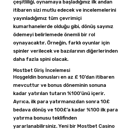
çeşitliliği, oynamaya başladığınız ilk andan
itibaren sizi mutlu edecek ve incelemelerini
yayınladığımız tüm çevrimiçi
kumarhanelerde olduğu gibi, dönüş sayınız
ödemeyi belirlemede önemli bir rol
oynayacaktır. Örneğin, farklı oyunlar için
spinler verilecek ve bazılarının diğerlerinden
daha fazla spini olacak.
Mostbet Giriş İncelemesi
Hoşgeldin bonusları en az £ 10’dan itibaren
mevcuttur ve bonus döneminin sonuna
kadar yatırılan tutarın %100’ünü içerir.
Ayrıca, ilk para yatırmanızdan sonra 10£
bedava dönüş ve 100£’a kadar %100 ilk para
yatırma bonusu teklifinden
yararlanabilirsiniz. Yeni bir Mostbet Casino