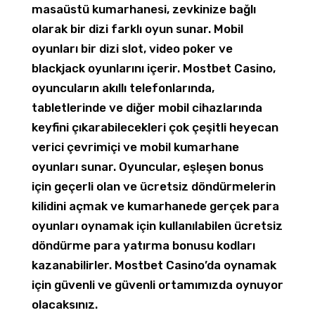
masaüstü kumarhanesi, zevkinize bağlı
olarak bir dizi farklı oyun sunar. Mobil
oyunları bir dizi slot, video poker ve
blackjack oyunlarını içerir. Mostbet Casino,
oyuncuların akıllı telefonlarında,
tabletlerinde ve diğer mobil cihazlarında
keyfini çıkarabilecekleri çok çeşitli heyecan
verici çevrimiçi ve mobil kumarhane
oyunları sunar. Oyuncular, eşleşen bonus
için geçerli olan ve ücretsiz döndürmelerin
kilidini açmak ve kumarhanede gerçek para
oyunları oynamak için kullanılabilen ücretsiz
döndürme para yatırma bonusu kodları
kazanabilirler. Mostbet Casino’da oynamak
için güvenli ve güvenli ortamımızda oynuyor
olacaksınız.