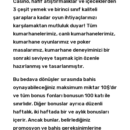
Casino, hafif atıştırmalıklar ve içeceklerden
3 çeşit yemek ve birinci sınıf kaliteli
şaraplara kadar oyun ihtiyaçlarınızı
karşılamaktan mutluluk duyar! Tüm
kumarhanelerimiz, canlı kumarhanelerimiz,
kumarhane oyunlarımız ve poker
masalarımız, kumarhane deneyiminizi bir
sonraki seviyeye taşımak için özenle
hazırlanmış ve tasarlanmıştır.
Bu bedava dönüşler sırasında bahis
oynayabileceğiniz maksimum miktar 10$’dır
ve tüm bonus fonları bonusun 100 katı ile
sınırlıdır. Diğer bonuslar ayrıca düzenli
haftalık, iki haftada bir ve aylık bonusları
içerir. Ancak bunlar, belirlediğiniz
promosyon ve bahis gereksinimlerine