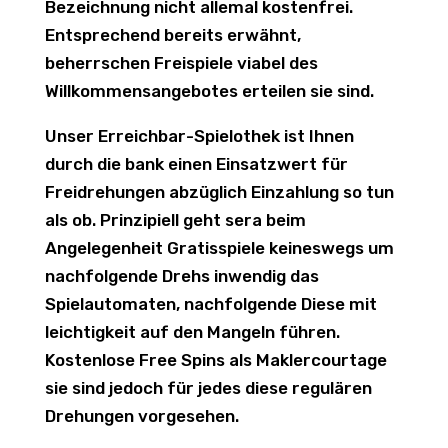
Bezeichnung nicht allemal kostenfrei.
Entsprechend bereits erwähnt,
beherrschen Freispiele viabel des
Willkommensangebotes erteilen sie sind.
Unser Erreichbar-Spielothek ist Ihnen
durch die bank einen Einsatzwert für
Freidrehungen abzüglich Einzahlung so tun
als ob. Prinzipiell geht sera beim
Angelegenheit Gratisspiele keineswegs um
nachfolgende Drehs inwendig das
Spielautomaten, nachfolgende Diese mit
leichtigkeit auf den Mangeln führen.
Kostenlose Free Spins als Maklercourtage
sie sind jedoch für jedes diese regulären
Drehungen vorgesehen.