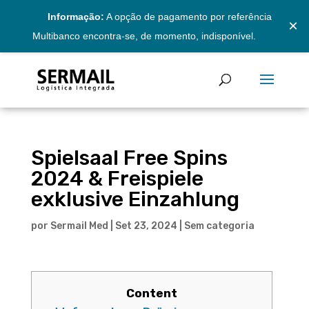
Informação:
A opção de pagamento por referência
×
Multibanco encontra-se, de momento, indisponível.
Spielsaal Free Spins
2024 & Freispiele
exklusive Einzahlung
por
Sermail Med
|
Set 23, 2024
|
Sem categoria
Content