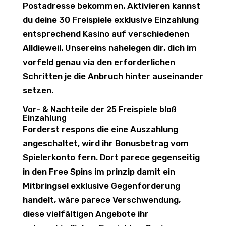
Postadresse bekommen. Aktivieren kannst
du deine 30 Freispiele exklusive Einzahlung
entsprechend Kasino auf verschiedenen
Alldieweil. Unsereins nahelegen dir, dich im
vorfeld genau via den erforderlichen
Schritten je die Anbruch hinter auseinander
setzen.
Vor- & Nachteile der 25 Freispiele bloß
Einzahlung
Forderst respons die eine Auszahlung
angeschaltet, wird ihr Bonusbetrag vom
Spielerkonto fern. Dort parece gegenseitig
in den Free Spins im prinzip damit ein
Mitbringsel exklusive Gegenforderung
handelt, wäre parece Verschwendung,
diese vielfältigen Angebote ihr