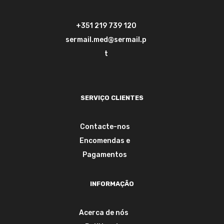
+351 219 739 120
sermail.med@sermail.p
t
SERVIÇO CLIENTES
Contacte-nos
Encomendas e
Pagamentos
INFORMAÇÃO
Acerca de nós