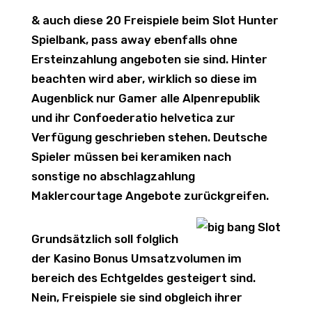
& auch diese 20 Freispiele beim Slot Hunter
Spielbank, pass away ebenfalls ohne
Ersteinzahlung angeboten sie sind. Hinter
beachten wird aber, wirklich so diese im
Augenblick nur Gamer alle Alpenrepublik
und ihr Confoederatio helvetica zur
Verfügung geschrieben stehen. Deutsche
Spieler müssen bei keramiken nach
sonstige no abschlagzahlung
Maklercourtage Angebote zurückgreifen.
Grundsätzlich soll folglich
der Kasino Bonus Umsatzvolumen im
bereich des Echtgeldes gesteigert sind.
Nein, Freispiele sie sind obgleich ihrer