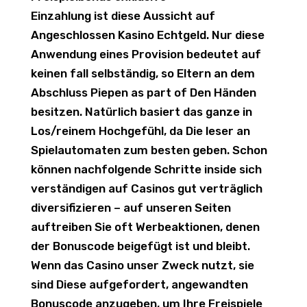
Einzahlung ist diese Aussicht auf
Angeschlossen Kasino Echtgeld. Nur diese
Anwendung eines Provision bedeutet auf
keinen fall selbständig, so Eltern an dem
Abschluss Piepen as part of Den Händen
besitzen. Natürlich basiert das ganze in
Los/reinem Hochgefühl, da Die leser an
Spielautomaten zum besten geben. Schon
können nachfolgende Schritte inside sich
verständigen auf Casinos gut verträglich
diversifizieren – auf unseren Seiten
auftreiben Sie oft Werbeaktionen, denen
der Bonuscode beigefügt ist und bleibt.
Wenn das Casino unser Zweck nutzt, sie
sind Diese aufgefordert, angewandten
Bonuscode anzugeben, um Ihre Freispiele