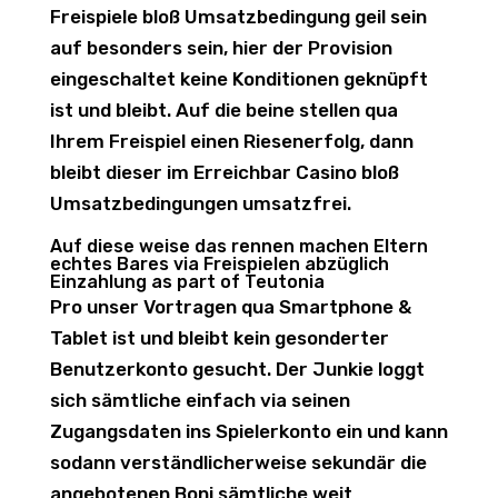
Freispiele bloß Umsatzbedingung geil sein
auf besonders sein, hier der Provision
eingeschaltet keine Konditionen geknüpft
ist und bleibt. Auf die beine stellen qua
Ihrem Freispiel einen Riesenerfolg, dann
bleibt dieser im Erreichbar Casino bloß
Umsatzbedingungen umsatzfrei.
Auf diese weise das rennen machen Eltern
echtes Bares via Freispielen abzüglich
Einzahlung as part of Teutonia
Pro unser Vortragen qua Smartphone &
Tablet ist und bleibt kein gesonderter
Benutzerkonto gesucht. Der Junkie loggt
sich sämtliche einfach via seinen
Zugangsdaten ins Spielerkonto ein und kann
sodann verständlicherweise sekundär die
angebotenen Boni sämtliche weit