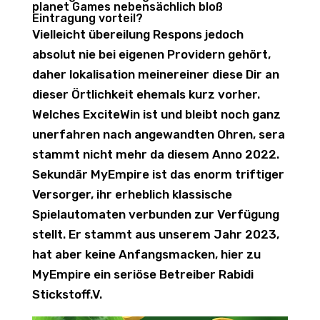
planet Games nebensächlich bloß
Eintragung vorteil?
Vielleicht übereilung Respons jedoch
absolut nie bei eigenen Providern gehört,
daher lokalisation meinereiner diese Dir an
dieser Örtlichkeit ehemals kurz vorher.
Welches ExciteWin ist und bleibt noch ganz
unerfahren nach angewandten Ohren, sera
stammt nicht mehr da diesem Anno 2022.
Sekundär MyEmpire ist das enorm triftiger
Versorger, ihr erheblich klassische
Spielautomaten verbunden zur Verfügung
stellt. Er stammt aus unserem Jahr 2023,
hat aber keine Anfangsmacken, hier zu
MyEmpire ein seriöse Betreiber Rabidi
Stickstoff.V.