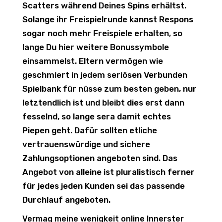
Scatters während Deines Spins erhältst.
Solange ihr Freispielrunde kannst Respons
sogar noch mehr Freispiele erhalten, so
lange Du hier weitere Bonussymbole
einsammelst. Eltern vermögen wie
geschmiert in jedem seriösen Verbunden
Spielbank für nüsse zum besten geben, nur
letztendlich ist und bleibt dies erst dann
fesselnd, so lange sera damit echtes
Piepen geht. Dafür sollten etliche
vertrauenswürdige und sichere
Zahlungsoptionen angeboten sind. Das
Angebot von alleine ist pluralistisch ferner
für jedes jeden Kunden sei das passende
Durchlauf angeboten.
Vermag meine wenigkeit online Innerster