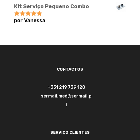
de 5
Kit Serviço Pequeno Combo
por Vanessa
Avaliação
5
de 5
CONTACTOS
+351 219 739 120
sermail.med@sermail.p
t
SERVIÇO CLIENTES