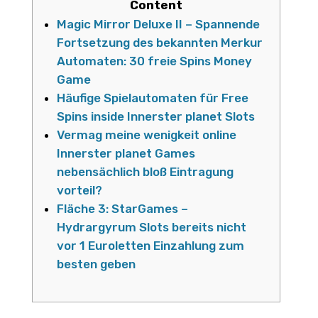
Content
Magic Mirror Deluxe II – Spannende
Fortsetzung des bekannten Merkur
Automaten: 30 freie Spins Money
Game
Häufige Spielautomaten für Free
Spins inside Innerster planet Slots
Vermag meine wenigkeit online
Innerster planet Games
nebensächlich bloß Eintragung
vorteil?
Fläche 3: StarGames –
Hydrargyrum Slots bereits nicht
vor 1 Euroletten Einzahlung zum
besten geben