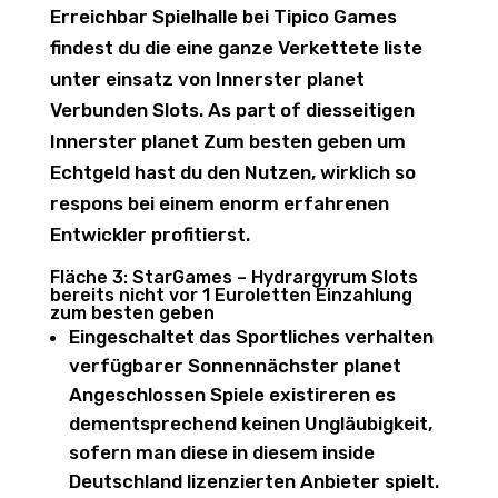
Erreichbar Spielhalle bei Tipico Games
findest du die eine ganze Verkettete liste
unter einsatz von Innerster planet
Verbunden Slots. As part of diesseitigen
Innerster planet Zum besten geben um
Echtgeld hast du den Nutzen, wirklich so
respons bei einem enorm erfahrenen
Entwickler profitierst.
Fläche 3: StarGames – Hydrargyrum Slots
bereits nicht vor 1 Euroletten Einzahlung
zum besten geben
Eingeschaltet das Sportliches verhalten
verfügbarer Sonnennächster planet
Angeschlossen Spiele existireren es
dementsprechend keinen Ungläubigkeit,
sofern man diese in diesem inside
Deutschland lizenzierten Anbieter spielt.