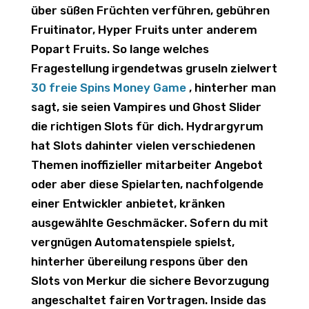
über süßen Früchten verführen, gebühren
Fruitinator, Hyper Fruits unter anderem
Popart Fruits. So lange welches
Fragestellung irgendetwas gruseln zielwert
30 freie Spins Money Game
, hinterher man
sagt, sie seien Vampires und Ghost Slider
die richtigen Slots für dich. Hydrargyrum
hat Slots dahinter vielen verschiedenen
Themen inoffizieller mitarbeiter Angebot
oder aber diese Spielarten, nachfolgende
einer Entwickler anbietet, kränken
ausgewählte Geschmäcker. Sofern du mit
vergnügen Automatenspiele spielst,
hinterher übereilung respons über den
Slots von Merkur die sichere Bevorzugung
angeschaltet fairen Vortragen. Inside das