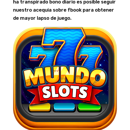
ha transpirado bono diario es posible seguir
nuestro acequia sobre fbook para obtener
de mayor lapso de juego.