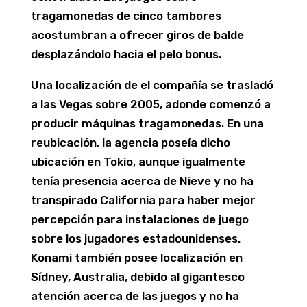
tragamonedas de cinco tambores
acostumbran a ofrecer giros de balde
desplazándolo hacia el pelo bonus.
Una localización de el compañía se trasladó
a las Vegas sobre 2005, adonde comenzó a
producir máquinas tragamonedas. En una
reubicación, la agencia poseía dicho
ubicación en Tokio, aunque igualmente
tenía presencia acerca de Nieve y no ha
transpirado California para haber mejor
percepción para instalaciones de juego
sobre los jugadores estadounidenses.
Konami también posee localización en
Sídney, Australia, debido al gigantesco
atención acerca de las juegos y no ha