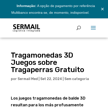
Informação:
A opção de pagamento por referência
×
Multibanco encontra-se, de momento, indisponível.
Tragamonedas 3D
Juegos sobre
Tragaperras Gratuito
por
Sermail Med
|
Set 22, 2024
|
Sem categoria
Los juegos tragamonedas de balde 3D
resultan para los más profusamente