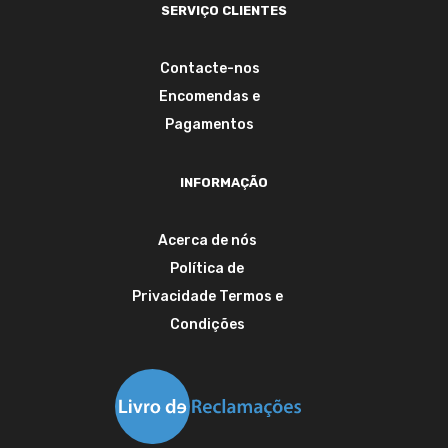
SERVIÇO CLIENTES
Contacte-nos
Encomendas e
Pagamentos
INFORMAÇÃO
Acerca de nós
Política de
Privacidade
Termos e
Condições