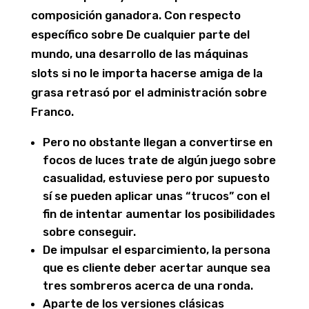
composición ganadora. Con respecto
específico sobre De cualquier parte del
mundo, una desarrollo de las máquinas
slots si no le importa hacerse amiga de la
grasa retrasó por el administración sobre
Franco.
Pero no obstante llegan a convertirse en
focos de luces trate de algún juego sobre
casualidad, estuviese pero por supuesto
sí se pueden aplicar unas “trucos” con el
fin de intentar aumentar los posibilidades
sobre conseguir.
De impulsar el esparcimiento, la persona
que es cliente deber acertar aunque sea
tres sombreros acerca de una ronda.
Aparte de los versiones clásicas