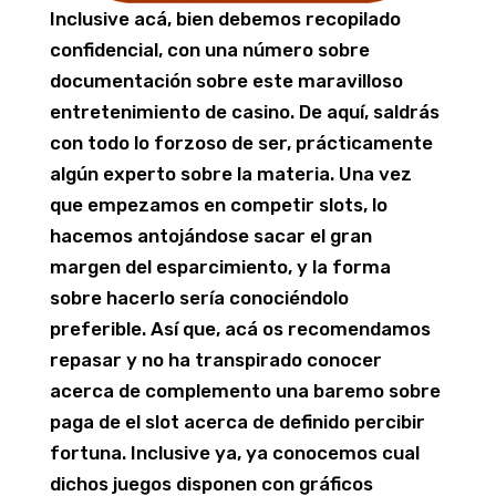
Inclusive acá, bien debemos recopilado
confidencial, con una número sobre
documentación sobre este maravilloso
entretenimiento de casino. De aquí, saldrás
con todo lo forzoso de ser, prácticamente
algún experto sobre la materia. Una vez
que empezamos en competir slots, lo
hacemos antojándose sacar el gran
margen del esparcimiento, y la forma
sobre hacerlo serí­a conociéndolo
preferible. Así que, acá os recomendamos
repasar y no ha transpirado conocer
acerca de complemento una baremo sobre
paga de el slot acerca de definido percibir
fortuna. Inclusive ya, ya conocemos cual
dichos juegos disponen con gráficos