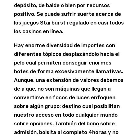
depósito, de balde o bien por recursos
positivo. Se puede sufrir suerte acerca de
los juegos Starburst regalado en casi todos
los casinos en línea.
Hay enorme diversidad de importes con
diferentes tópicos desplazándolo hacia el
pelo cual permiten conseguir enormes
botes de forma excesivamente llamativas.
Aunque, una extensión de valores debemos
de a que, no son máquinas que llegan a
convertirse en focos de luces enfoquen
sobre algún grupo; destino cual posibilitan
nuestro acceso en todo cualquier mundo
sobre opciones. También del bono sobre
admisión, bolsita al completo 4horas y no