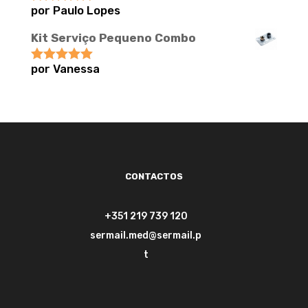
por Paulo Lopes
Avaliação
5
de 5
Kit Serviço Pequeno Combo
por Vanessa
Avaliação
5
de 5
CONTACTOS
+351 219 739 120
sermail.med@sermail.p
t