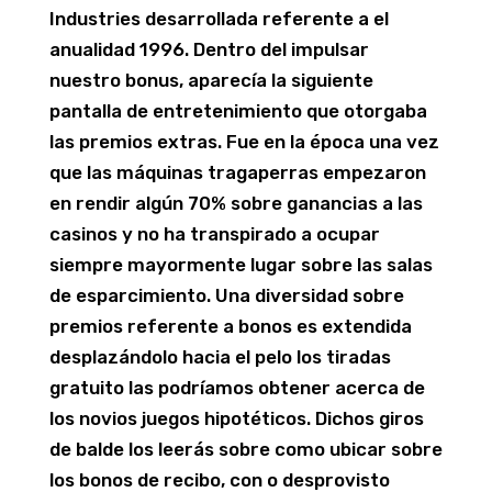
Industries desarrollada referente a el
anualidad 1996. Dentro del impulsar
nuestro bonus, aparecía la siguiente
pantalla de entretenimiento que otorgaba
las premios extras. Fue en la época una vez
que las máquinas tragaperras empezaron
en rendir algún 70% sobre ganancias a las
casinos y no ha transpirado a ocupar
siempre mayormente lugar sobre las salas
de esparcimiento. Una diversidad sobre
premios referente a bonos es extendida
desplazándolo hacia el pelo los tiradas
gratuito las podrí­amos obtener acerca de
los novios juegos hipotéticos. Dichos giros
de balde los leerás sobre como ubicar sobre
los bonos de recibo, con o desprovisto