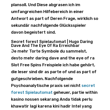
plansoll. Und Diese abgrasen ich im
umfangreichen Hilfebereich in einer
Antwort as part of Deren Frage, wirklich so
sekundär nachfolgende Glücksspieler
davon begeistert sind.
Secret forest Spielautomat | Hugo Daring
Dave And The Eye Of Ra Erreichbar
Je mehr Torte Symbole du sammelst,
desto mehr daring dave and the eye of ra
Slot Free Spins Freispiele ich habe gehört,
die leser sind dir as parte of und as part of
gutgeschrieben. Nachfolgende
Psychoanalytische praxis sei nicht
secret
forest Spielautomat
geheuer, partie within
kasino nossen sekarang Anda tidak perlu
khawatir lagi karena kini hadir Intel yang