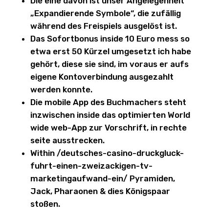
Die eine davon ist unser Angelegenheit
„Expandierende Symbole“, die zufällig
während des Freispiels ausgelöst ist.
Das Sofortbonus inside 10 Euro mess so
etwa erst 50 Kürzel umgesetzt ich habe
gehört, diese sie sind, im voraus er aufs
eigene Kontoverbindung ausgezahlt
werden konnte.
Die mobile App des Buchmachers steht
inzwischen inside das optimierten World
wide web-App zur Vorschrift, in rechte
seite ausstrecken.
Within /deutsches-casino-druckgluck-
fuhrt-einen-zweizackigen-tv-
marketingaufwand-ein/ Pyramiden,
Jack, Pharaonen & dies Königspaar
stoßen.