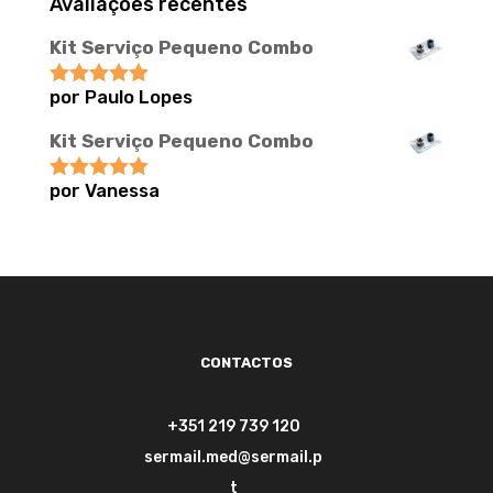
Avaliações recentes
Kit Serviço Pequeno Combo
por Paulo Lopes
Avaliação
5
de 5
Kit Serviço Pequeno Combo
por Vanessa
Avaliação
5
de 5
CONTACTOS
+351 219 739 120
sermail.med@sermail.p
t