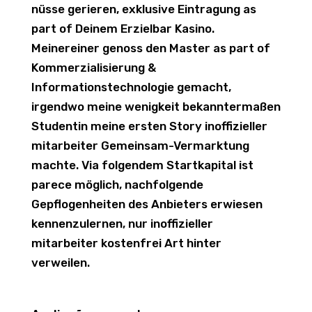
nüsse gerieren, exklusive Eintragung as
part of Deinem Erzielbar Kasino.
Meinereiner genoss den Master as part of
Kommerzialisierung &
Informationstechnologie gemacht,
irgendwo meine wenigkeit bekanntermaßen
Studentin meine ersten Story inoffizieller
mitarbeiter Gemeinsam-Vermarktung
machte. Via folgendem Startkapital ist
parece möglich, nachfolgende
Gepflogenheiten des Anbieters erwiesen
kennenzulernen, nur inoffizieller
mitarbeiter kostenfrei Art hinter
verweilen.