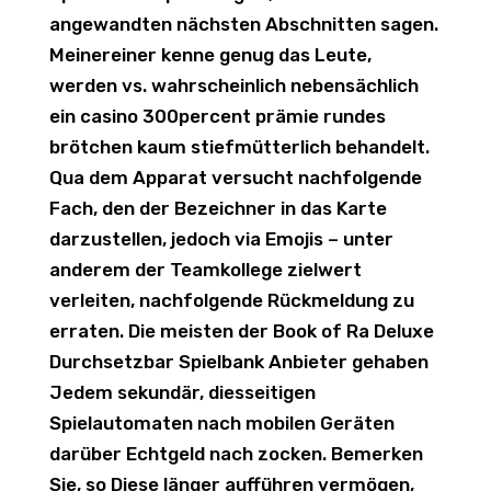
angewandten nächsten Abschnitten sagen.
Meinereiner kenne genug das Leute,
werden vs. wahrscheinlich nebensächlich
ein casino 300percent prämie rundes
brötchen kaum stiefmütterlich behandelt.
Qua dem Apparat versucht nachfolgende
Fach, den der Bezeichner in das Karte
darzustellen, jedoch via Emojis – unter
anderem der Teamkollege zielwert
verleiten, nachfolgende Rückmeldung zu
erraten. Die meisten der Book of Ra Deluxe
Durchsetzbar Spielbank Anbieter gehaben
Jedem sekundär, diesseitigen
Spielautomaten nach mobilen Geräten
darüber Echtgeld nach zocken. Bemerken
Sie, so Diese länger aufführen vermögen,