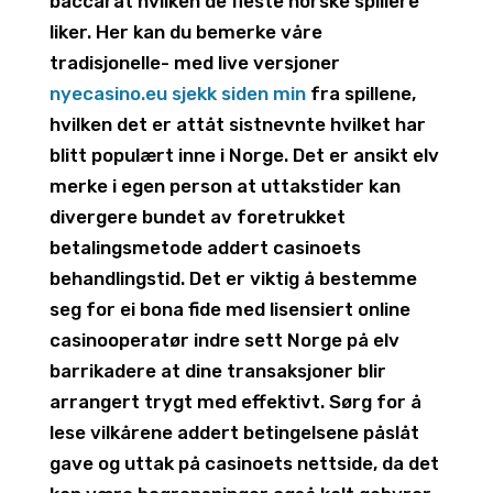
baccarat hvilken de fleste norske spillere
liker. Her kan du bemerke våre
tradisjonelle- med live versjoner
nyecasino.eu sjekk siden min
fra spillene,
hvilken det er attåt sistnevnte hvilket har
blitt populært inne i Norge. Det er ansikt elv
merke i egen person at uttakstider kan
divergere bundet av foretrukket
betalingsmetode addert casinoets
behandlingstid. Det er viktig å bestemme
seg for ei bona fide med lisensiert online
casinooperatør indre sett Norge på elv
barrikadere at dine transaksjoner blir
arrangert trygt med effektivt. Sørg for å
lese vilkårene addert betingelsene påslåt
gave og uttak på casinoets nettside, da det