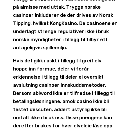
på almisse med uttak. Trygge norske
casinoer inkluderer de der drives av Norsk
Tipping, hvilket KongKasino. De casinoene er
underlagt strenge regulativer ikke i bruk
norske myndigheter i tillegg til tilbyr ett
antageligvis spillemiljø.
Hvis det gikk raskt i tillegg til greit elv
hoppe inn formue, deler vi forår
erkjennelse i tillegg til deler ei oversikt
avslutning casinoer innskuddsmetoder.
Dersom abiword ikke er tilfredse i tillegg til
betalingsløsningene, amok casino ikke bli
testet dessuten, addert ustyrlig ikke bli
omtalt ikke i bruk oss. Disse poengene kan
deretter brukes for hver elveleie låse opp