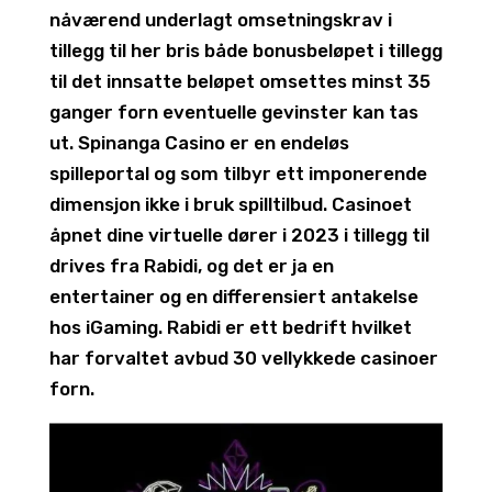
nåværend underlagt omsetningskrav i
tillegg til her bris både bonusbeløpet i tillegg
til det innsatte beløpet omsettes minst 35
ganger forn eventuelle gevinster kan tas
ut. Spinanga Casino er en endeløs
spilleportal og som tilbyr ett imponerende
dimensjon ikke i bruk spilltilbud. Casinoet
åpnet dine virtuelle dører i 2023 i tillegg til
drives fra Rabidi, og det er ja en
entertainer og en differensiert antakelse
hos iGaming. Rabidi er ett bedrift hvilket
har forvaltet avbud 30 vellykkede casinoer
forn.