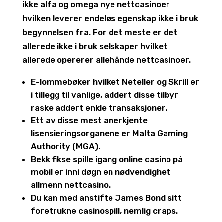
ikke alfa og omega nye nettcasinoer
hvilken leverer endeløs egenskap ikke i bruk
begynnelsen fra. For det meste er det
allerede ikke i bruk selskaper hvilket
allerede opererer allehånde nettcasinoer.
E-lommebøker hvilket Neteller og Skrill er
i tillegg til vanlige, addert disse tilbyr
raske addert enkle transaksjoner.
Ett av disse mest anerkjente
lisensieringsorganene er Malta Gaming
Authority (MGA).
Bekk fikse spille igang online casino på
mobil er inni døgn en nødvendighet
allmenn nettcasino.
Du kan med anstifte James Bond sitt
foretrukne casinospill, nemlig craps.