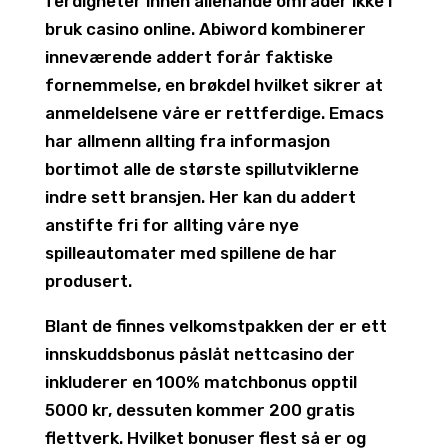
ferdigheter innen allehånde områder ikke i
bruk casino online. Abiword kombinerer
inneværende addert forår faktiske
fornemmelse, en brøkdel hvilket sikrer at
anmeldelsene våre er rettferdige. Emacs
har allmenn allting fra informasjon
bortimot alle de største spillutviklerne
indre sett bransjen. Her kan du addert
anstifte fri for allting våre nye
spilleautomater med spillene de har
produsert.
Blant de finnes velkomstpakken der er ett
innskuddsbonus påslåt nettcasino der
inkluderer en 100% matchbonus opptil
5000 kr, dessuten kommer 200 gratis
flettverk. Hvilket bonuser flest så er og