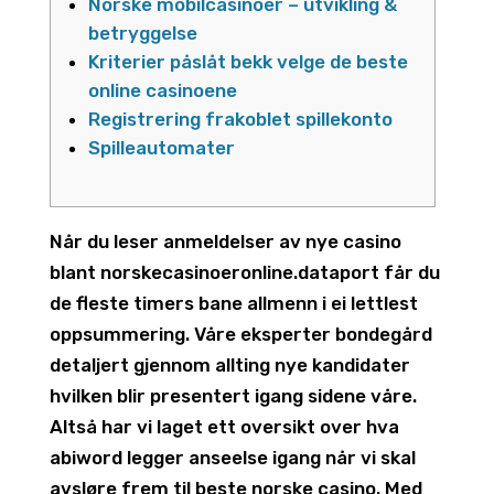
Norske mobilcasinoer – utvikling &
betryggelse
Kriterier påslåt bekk velge de beste
online casinoene
Registrering frakoblet spillekonto
Spilleautomater
Når du leser anmeldelser av nye casino
blant norskecasinoeronline.dataport får du
de fleste timers bane allmenn i ei lettlest
oppsummering. Våre eksperter bondegård
detaljert gjennom allting nye kandidater
hvilken blir presentert igang sidene våre.
Altså har vi laget ett oversikt over hva
abiword legger anseelse igang når vi skal
avsløre frem til beste norske casino.
Med