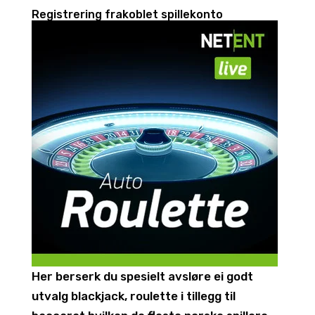
Registrering frakoblet spillekonto
Her berserk du spesielt avsløre ei godt
utvalg blackjack, roulette i tillegg til