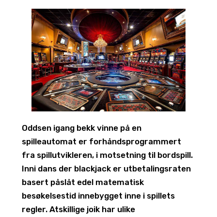
Oddsen igang bekk vinne på en
spilleautomat er forhåndsprogrammert
fra spillutvikleren, i motsetning til bordspill.
Inni dans der blackjack er utbetalingsraten
basert påslåt edel matematisk
besøkelsestid innebygget inne i spillets
regler. Atskillige joik har ulike