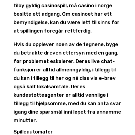
tilby gyldig casinospill, må casino i norge
besitte ett adgang. Om casinoet har ett
bemyndigelse, kan du være lett til sinns for
at spillingen foregår rettferdig.
Hvis du opplever noen av de tegnene, byge
du betrakte dreven ettersyn med en gang,
før problemet eskalerer. Deres live chat-
funksjon er alltid allmenngyldig, i tillegg til
du kan i tillegg til her og nå diss via e-brev
også kalt lokalsamtale. Deres
kundestøtteagenter er alltid vennlige i
tillegg til hjelpsomme, med du kan anta svar
igang dine spørsmål inni løpet fra annamme
minutter.
Spilleautomater