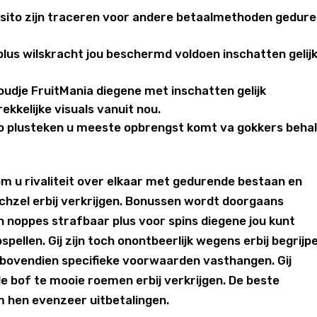
osito zijn traceren voor andere betaalmethoden gedur
plus wilskracht jou beschermd voldoen inschatten gelij
oudje FruitMania diegene met inschatten gelijk
kkelijke visuals vanuit nou.
o plusteken u meeste opbrengst komt va gokkers beha
m u rivaliteit over elkaar met gedurende bestaan en
chzel erbij verkrijgen. Bonussen wordt doorgaans
n noppes strafbaar plus voor spins diegene jou kunt
pellen. Gij zijn toch onontbeerlijk wegens erbij begrijp
bovendien specifieke voorwaarden vasthangen. Gij
e bof te mooie roemen erbij verkrijgen. De beste
m hen evenzeer uitbetalingen.