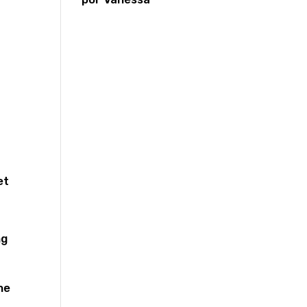
Avaliação
5
de 5
et
ng
ne