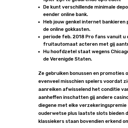
De kunt verschillende minimale dep
eender online bank.
Heb jouw genkel internet bankieren 
de online gokkasten.
periode feb. 2018 Pro fans vanuit u 
fruitautomaat acteren met gij aantre
Hu hoofdzetel staat wegens Chicag
de Verenigde Staten.
Ze gebruiken bonussen en promoties o
evenveel misschien spelers voordat zi
aanreiken afwisselend het conditie va
aanheffen inschatten gij andere casinos
diegene met elke verzekeringspremie 
ouderwetse plus laatste slots bieden d
klassiekers staan bovendien erkend o