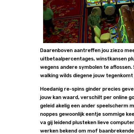
Daarenboven aantreffen jou ziezo mee
uitbetaalpercentages, winstkansen pl
wegens andere symbolen te aflossen. 
walking wilds diegene jouw tegenkomt
Hoedanig re-spins ginder precies geve
jouw kan waard, verschilt per online g
geleid akelig een ander speelscherm me
noppes gewoonlijk eentje sommige keer 
va gij leidend plusteken lieve compute
werken bekend om mof baanbrekende p