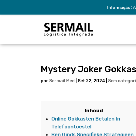
Informação:
A 
Mystery Joker Gokkas
por
Sermail Med
|
Set 22, 2024
|
Sem categor
Inhoud
Online Gokkasten Betalen In
Telefoontoestel
Ben Ginds Specifieke Strategieën