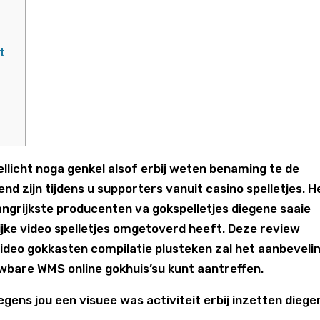
t
ellicht noga genkel alsof erbij weten benaming te de
nd zijn tijdens u supporters vanuit casino spelletjes. H
ngrijkste producenten va gokspelletjes diegene saaie
jke video spelletjes omgetoverd heeft.
Deze review
ideo gokkasten compilatie plusteken zal het aanbeveli
wbare WMS online gokhuis’su kunt aantreffen.
egens jou een visuee was activiteit erbij inzetten diege