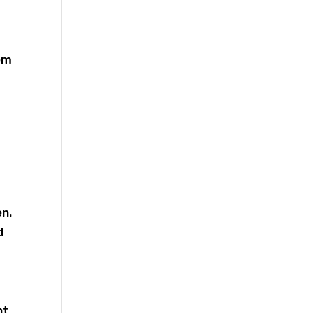
 om
en.
d
nt