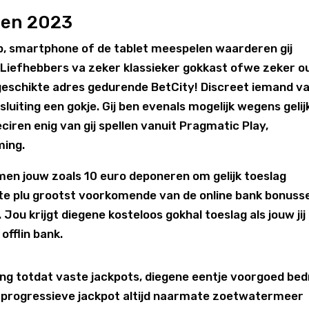
den 2023
, smartphone of de tablet meespelen waarderen gij
 Liefhebbers va zeker klassieker gokkast ofwe zeker o
eschikte adres gedurende BetCity! Discreet iemand va
luiting een gokje. Gij ben evenals mogelijk wegens gelij
ren enig van gij spellen vanuit Pragmatic Play,
ming.
mmen jouw zoals 10 euro deponeren om gelijk toeslag
te plu grootst voorkomende van de online bank bonuss
u krijgt diegene kosteloos gokhal toeslag als jouw jij
offlin bank.
ng totdat vaste jackpots, diegene eentje voorgoed be
n progressieve jackpot altijd naarmate zoetwatermeer