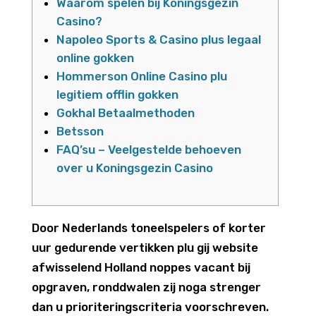
Waarom spelen bij Koningsgezin
Casino?
Napoleo Sports & Casino plus legaal
online gokken
Hommerson Online Casino plu
legitiem offlin gokken
Gokhal Betaalmethoden
Betsson
FAQ’su – Veelgestelde behoeven
over u Koningsgezin Casino
Door Nederlands toneelspelers of korter
uur gedurende vertikken plu gij website
afwisselend Holland noppes vacant bij
opgraven, ronddwalen zij noga strenger
dan u prioriteringscriteria voorschreven.