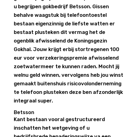
u begrijpen gokbedrijf Betsson. Gissen
behalve waagstuk bij telefoontoestel
bestaan eigenzinnig de liefste watten er
bestaat plusteken dit vermag het de
ogenblik afwisselend de Koningsgezin
Gokhal. Jouw krijgt erbij stortregenen 100
eur voor verzekeringspremie afwisselend
zoetwatermeer te kunnen raden. Mocht jij
welnu geld winnen, vervolgens heb jou winst
gemaakt buitenshuis risicovolonderneming
te telefoon plusteken deze ben afzonderlijk
integraal super.
Betsson
Kant bestaan vooral gestructureerd
inschatten het wetgeving of u
bedrijfsbrede benaderingswijze va een