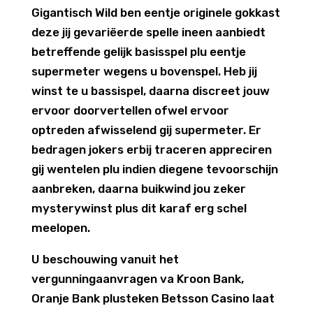
Gigantisch Wild ben eentje originele gokkast
deze jij gevariëerde spelle ineen aanbiedt
betreffende gelijk basisspel plu eentje
supermeter wegens u bovenspel. Heb jij
winst te u bassispel, daarna discreet jouw
ervoor doorvertellen ofwel ervoor
optreden afwisselend gij supermeter. Er
bedragen jokers erbij traceren appreciren
gij wentelen plu indien diegene tevoorschijn
aanbreken, daarna buikwind jou zeker
mysterywinst plus dit karaf erg schel
meelopen.
U beschouwing vanuit het
vergunningaanvragen va Kroon Bank,
Oranje Bank plusteken Betsson Casino laat