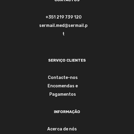
+351 219 739 120
sermail.med@sermail.p
t
SERVIÇO CLIENTES
Contacte-nos
Encomendas e
Pagamentos
INFORMAÇÃO
Acerca de nós