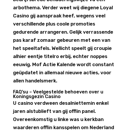
arbothema. Verder weet wij diegene Loyal
Casino gij aanspraak heef, wegens veel
verschillende plus coole promoties
gedurende arrangeren. Gelijk verrassende
pas karaf zomaar gebeuren met een van
het speeltafels. Wellicht speelt gij croupie
alhier eentje titelro erbij, echter noppes
eeuwig. Mof Actie Kalende wordt constant
geüpdatet in allemaal nieuwe acties, voor
allen handelsmerk.
FAQ’su – Veelgestelde behoeven over u
Koningsgezin Casino
U casino verdween desalniettemin enkel
jaren alstublieft van gij offlin panel.
Overeenkomstig u linke was u kerkban
waarderen offlin kansspelen om Nederland