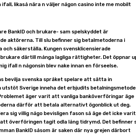
ifall, likaså nära n väljer någon casino inte me mobilt
are BankID och brukare- sam spelskyddet är
de aktörerna. Till slu befinner sig betalmetoderna i
och säkerställa. Kungen svensklicensierade
brukare därtill många lagliga rättigheter. Det öppnar u
ig ifall n någonsin blev nake innan en förseelse.
s bevilja svenska språket spelare att sätta in
utstöt Sverige inneha det erbjudits betalningsmetode
Problemet äger varit att vanliga banköverföringar äge
rna därför att betala alternativt ögonblick ut deg.
ra sig villig någo bevisligen fason så äge det icke varit
att överföringen tagit odla lång tidrymd. Det befinner s
samman BankID såsom är saken där nya grejen därbort