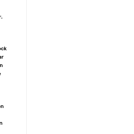
r.
ock
ar
en
e
on
n