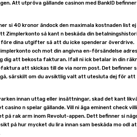
ngen. Att utpröva gällande casinon med BankID befinner
ner si 40 kronor ändock den maximala kostnaden list ej
tt Zimplerkonto så kant n beskåda din betalningshistor
före dina utgifter så att du icke spenderar överdrive.
 Zimplerkonto och mot din angivna en-försändelse adre
 dig att bekosta fakturan. Ifall ni ick betalar in din räk
ktura att skickas till de via norm post. Det befinner s
, särskilt om du avsiktlig valt att utesluta dej för att
varken innan uttag eller insättningar, skad det kant likv
casino n spelar gällande. Vill ni äga eminent check vill
et på rak arm inom Revolut-appen. Dett befinner si någ
psikt på hur mycket du lira innan sam beskåda mo odl at
.