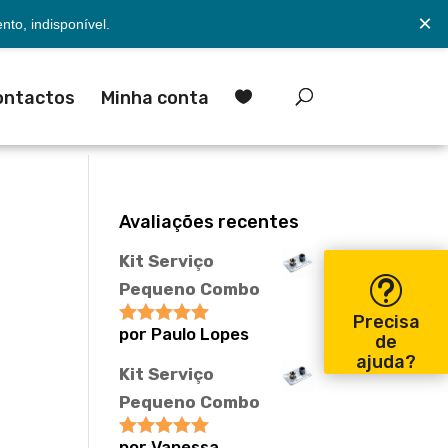
×
to, indisponível.
ontactos
Minha conta

Avaliações recentes
Kit Serviço
Pequeno Combo
Precisa
por Paulo Lopes
Avaliação
5
de
de 5
ajuda?
Kit Serviço
Pequeno Combo
por Vanessa