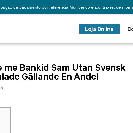
opção de pagamento por referência Multibanco encontra-se, de momen
Loja Online
C
te me Bankid Sam Utan Svensk
lade Gällande En Andel
ia