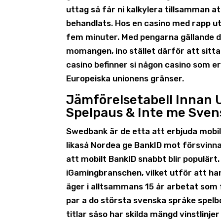
uttag så får ni kalkylera tillsamman a
behandlats. Hos en casino med rapp utb
fem minuter. Med pengarna gällande d
momangen, ino stället därför att sit
casino befinner si någon casino som er
Europeiska unionens gränser.
Jämförelsetabell Innan 
Spelpaus & Inte me Sven
Swedbank är de etta att erbjuda mobi
likaså Nordea ge BankID mot försvinna 
att mobilt BankID snabbt blir populärt
iGamingbranschen, vilket utför att ha
äger i alltsammans 15 år arbetat som 
par a do största svenska språke spelbo
titlar såso har skilda mängd vinstlinje