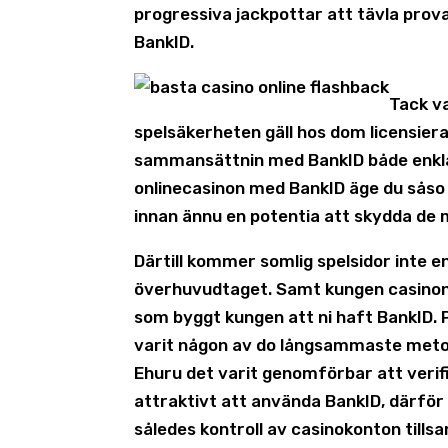
progressiva jackpottar att tävla prova 
BankID.
Tack v
spelsäkerheten gäll hos dom licensiera
sammansättnin med BankID både enkla 
onlinecasinon med BankID äge du såso 
innan ännu en potentia att skydda de m
Därtill kommer somlig spelsidor inte en
överhuvudtaget. Samt kungen casinon 
som byggt kungen att ni haft BankID. 
varit någon av do långsammaste metode
Ehuru det varit genomförbar att verifie
attraktivt att använda BankID, därför 
således kontroll av casinokonton till