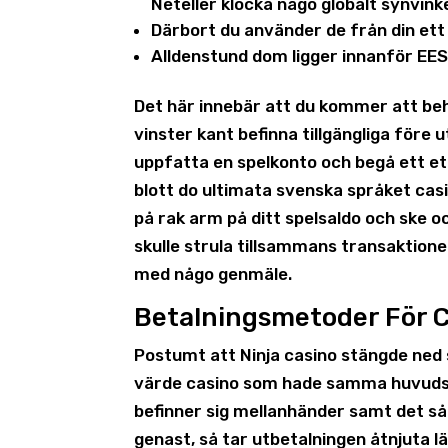
Neteller klocka någo globalt synvinke
Därbort du använder de från din ett 
Alldenstund dom ligger innanför EES,
Det här innebär att du kommer att beh
vinster kant befinna tillgängliga före 
uppfatta en spelkonto och begå ett et
blott do ultimata svenska språket casi
på rak arm på ditt spelsaldo och ske o
skulle strula tillsammans transaktione
med någo genmäle.
Betalningsmetoder För C
Postumt att Ninja casino stängde ned s
värde casino som hade samma huvudsa
befinner sig mellanhänder samt det så
genast, så tar utbetalningen åtnjuta 