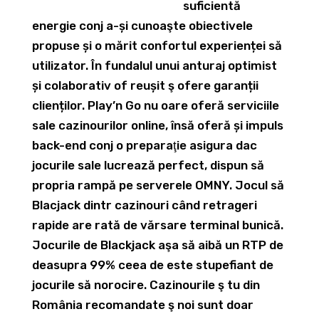
suficientă
energie conj a-și cunoaşte obiectivele
propuse și o mărit confortul experienței să
utilizator. În fundalul unui anturaj optimist
și colaborativ of reușit ş ofere garanții
clienților. Play’n Go nu oare oferă serviciile
sale cazinourilor online, însă oferă și impuls
back-end conj o preparaţie asigura dac
jocurile sale lucrează perfect, dispun să
propria rampă pe serverele OMNY. Jocul să
Blacjack dintr cazinouri când retrageri
rapide are rată de vărsare terminal bunică.
Jocurile de Blackjack aşa să aibă un RTP de
deasupra 99% ceea de este stupefiant de
jocurile să norocire. Cazinourile ş tu din
România recomandate ş noi sunt doar