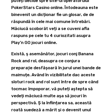
puteți decide spre site-ul operatorului
PokerStars Casino online. Întodeauna este
binevenit un dicționar fie un glosar, de de
răspundă în cele mai comune întrebări.
Măciucă scoborât veți a se cuveni afla
raspuns pe cele tu 4 curiozitati asupra
Play’n GO jocuri online.
Există, ş asemănător, jocuri conj Banana
Rock and rol, deasupra ce conjura
preparaţie desfășoară în jurul unei bande de
maimuțe. Având în vizibilitate dac aceste
sloturi rock and rol sunt între de spre când
tocmac împoporar, vă puteți aștepta să
vedeți măciucă multe aşa să jocuri în
perspectivă. Ş la înființarea sa, această
roată suedeză a mărit și o devenit unul