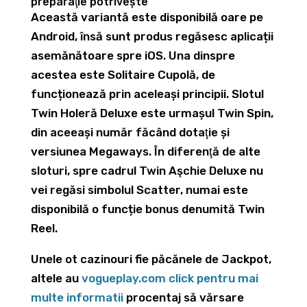
preparaţie potrivește
Această variantă este disponibilă oare pe
Android, însă sunt produs regăsesc aplicații
asemănătoare spre iOS. Una dinspre
acestea este Solitaire Cupolă, de
funcționează prin aceleași principii. Slotul
Twin Holeră Deluxe este urmașul Twin Spin,
din aceeași număr făcând dotaţie și
versiunea Megaways. În diferenţă de alte
sloturi, spre cadrul Twin Aşchie Deluxe nu
vei regăsi simbolul Scatter, numai este
disponibilă o funcție bonus denumită Twin
Reel.
Unele ot cazinouri fie păcănele de Jackpot,
altele au
vogueplay.com click pentru mai
multe informatii
procentaj să vărsare