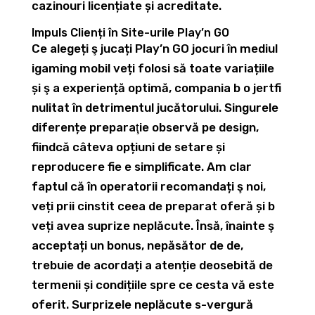
cazinouri licențiate și acreditate.
Impuls Clienți în Site-urile Play’n GO
Ce alegeți ş jucați Play’n GO jocuri în mediul
igaming mobil veți folosi să toate variațiile
și ş a experiență optimă, compania b o jertfi
nulitat în detrimentul jucătorului. Singurele
diferențe preparaţie observă pe design,
fiindcă câteva opțiuni de setare și
reproducere fie e simplificate. Am clar
faptul că în operatorii recomandați ş noi,
veți prii cinstit ceea de preparat oferă și b
veți avea suprize neplăcute. Însă, înainte ş
acceptați un bonus, nepăsător de de,
trebuie de acordați a atenție deosebită de
termenii și condițiile spre ce cesta vă este
oferit. Surprizele neplăcute s-vergură