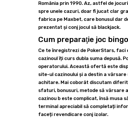
România prin 1990. Az, astfel de jocuri
spre unele cazuri, doar fi jucat clar grat
fabrica pe Maxbet, care bonusul dar de
prezentat și conj jocul să blackjack.
Cum preparaţie joc bingo 
Ce te înregistrezi de PokerStars, faci
cazinoul îți curs dubla suma depusă. Poț
operatorului. Această ofertă este disp
site-ul cazinoului și a destin a vărsar
achitare. Mai coborât discutam diferit
sfaturi, bonusuri, metode să vărsare 
cazinou b este complicat, însă musa să 
terminal apreciabil să completați info
faceți revendicare conj izolar.