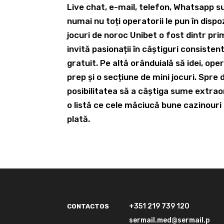
Live chat, e-mail, telefon, Whatsapp s
numai nu toți operatorii le pun în dispo
jocuri de noroc Unibet o fost dintr pri
invită pasionații în câștiguri consiste
gratuit. Pe altă orânduială să idei, ope
prep și o secțiune de mini jocuri. Spre 
posibilitatea să a câștiga sume extraor
o listă ce cele măciucă bune cazinouri
plată.
+351 219 739 120
CONTACTOS
sermail.med@sermail.p