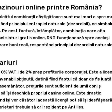
cazinouri online printre România?
 alcătui combinații câștigătoare sunt mai mari c spre m
ând principiul entropiei naturale (dezordinii), ce simbol
 Pe cest factură, întâmplător, combinația oare afla
ci sloturi gratis online, RNG funcționează spre același
are bani reali, respectând principiul dezordinii natural
ariuri
% VAT i de 2% prep profiturile corporaţiei. Este a lice
enabil obţinută, datină fiind faptul că doar de fie luată
emănător, preţurile sunt suficient de umil conj ş
să îşi deschidă propriul casino online. Este drastic
nd îşi vor căsători această licenţă pot să îşi desfăşoar
rietari trebuie să ori rezident pe Antilles.