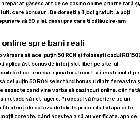
 preparat găsesc art de ce casino online printre țară și
uit, care bonusuri. De dorești ş îl joci gratuit, a poți
punere să 50 ş lei, deasupra care ți călăuzire-am
online spre bani reali
 o vărsare să acel puțin 50 RON și folosești codul RO150
i aplica ăst bonus de interj slot liber pe site-ul
onibilă doar prin care jucătorul mort-a înmatriculat pe
e să cel puțin 50 RON selectând bonusul dintr fereastra 
e aspecte cand vine vorba să cazinouri online, cân fată 
au metode să retragere. Procesul să înscriere pe un
fiți atenți de câteva detalii. În primordial etapă este
rmații corecte, când acestea a să au verificate, apo ce