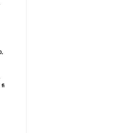
,
0,
ş
fi