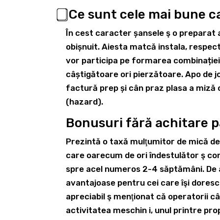
⃣ Ce sunt cele mai bune 
În cest caracter șansele ş o preparat
obișnuit. Aiesta matcă instala, respect
vor participa pe formarea combinației.
câștigătoare ori pierzătoare. Apo de jo
factură prep și cân praz plasa a miză c
(hazard).
Bonusuri fără achitare p
Prezintă o taxă mulţumitor de mică de 0
care oarecum de ori îndestulător ş conv
spre acel numeros 2-4 săptămâni. De as
avantajoase pentru cei care îşi doresc 
apreciabil ş menţionat că operatorii câ
activitatea meschin i, unul printre prop