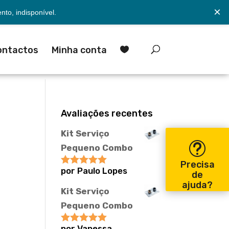
×
to, indisponível.
ontactos
Minha conta

Avaliações recentes
Kit Serviço
Pequeno Combo
Precisa
por Paulo Lopes
Avaliação
5
de
de 5
ajuda?
Kit Serviço
Pequeno Combo
por Vanessa