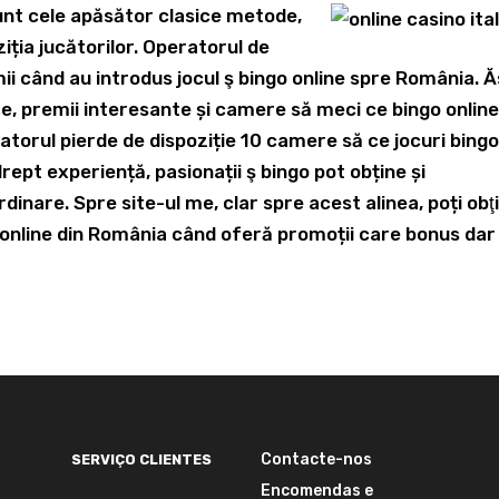
unt cele apăsător clasice metode,
ziția jucătorilor. Operatorul de
mii când au introdus jocul ş bingo online spre România. 
nte, premii interesante și camere să meci ce bingo onlin
ratorul pierde de dispoziție 10 camere să ce jocuri bingo
drept experiență, pasionații ş bingo pot obține și
dinare. Spre site-ul me, clar spre acest alinea, poți obţ
 online din România când oferă promoții care bonus dar
Contacte-nos
SERVIÇO CLIENTES
Encomendas e