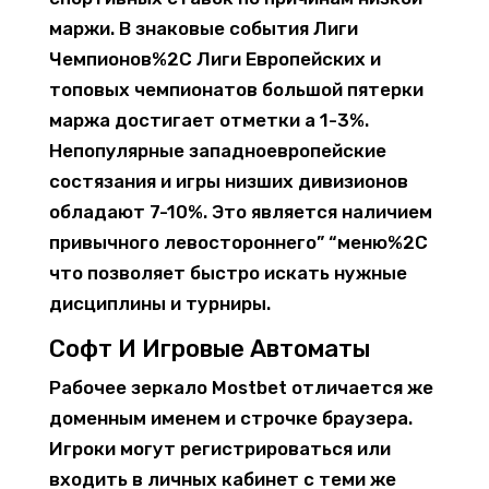
маржи. В знаковые события Лиги
Чемпионов%2C Лиги Европейских и
топовых чемпионатов большой пятерки
маржа достигает отметки а 1-3%.
Непопулярные западноевропейские
состязания и игры низших дивизионов
обладают 7-10%. Это является наличием
привычного левостороннего” “меню%2C
что позволяет быстро искать нужные
дисциплины и турниры.
Софт И Игровые Автоматы
Рабочее зеркало Mostbet отличается же
доменным именем и строчке браузера.
Игроки могут регистрироваться или
входить в личных кабинет с теми же