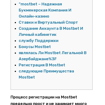
“mostbet – Надежная
Букмекерская Компания И
Онлайн-казино
Ставки и Виртуальный Спорт
Создание Аккаунта В Mostbet И
Личный кабинетик
службу Поддержки
Бонусы Mostbet
являлась Ли Mostbet Легальной В
Азербайджане%3F
Регистрация В Mostbet
следующие Преимущества
Mostbet
Процесс регистрации на Mostbet
предельно прост и не занимает много