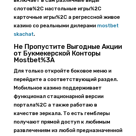
включает в сам различные виды
слотов%2C настольные игры%2C
карточные игры%2C а регрессной живое
казино со реальными дилерами
mostbet
skachat
.
Не Пропустите Выгодные Акции
от Букмекерской Конторы
Mostbet%3A
Для только откройте боковое меню и
перейдите а соответствующий раздел.
Мобильное казино поддерживает
функционал стационарной версии
портала%2C а также работаю в
качестве зеркала. То есть гемблеры
получают прямой доступ к любимым
развлечениям из любой предназначенной