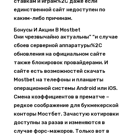
ставкам и играм%2C даже если
единственной сайт недоступен по
каким-либо причинам.
Бонусы И Акции В Mostbet
Они чрезвычайно актуальны” “и случае
сбоев серверной аппаратуры%2C
обновления на официальном сайте
также блокировок провайдерами. И
сайте есть возможностей скачать
Mostbet на телефоны и планшеты
операционной системы Android или iOS.
Смена коэффициентов в прематче –
редкое соображение для букмекерской
конторы Мостбет. Зачастую котировки
доступны за разав и изменяются в
случае форс-мажоров. Только вот в