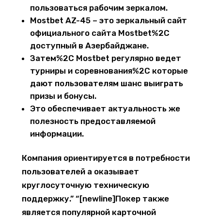
пользоваться рабочим зеркалом.
Mostbet AZ-45 – это зеркальный сайт
официального сайта Mostbet%2C
доступный в Азербайджане.
Затем%2C Mostbet регулярно ведет
турниры и соревнования%2C которые
дают пользователям шанс выиграть
призы и бонусы.
Это обеспечивает актуальность же
полезность предоставляемой
информации.
Компания ориентируется в потребности
пользователей а оказывает
круглосуточную техническую
поддержку.” “[newline]Покер также
является популярной карточной