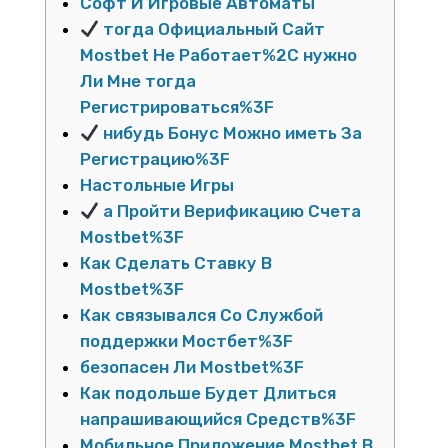
Софт И Игровые Автоматы
тогда Официальный Сайт
Mostbet Не Работает%2C нужно
Ли Мне тогда
Регистрироваться%3F
нибудь Бонус Можно иметь За
Регистрацию%3F
Настольные Игры
а Пройти Верификацию Счета
Mostbet%3F
Как Сделать Ставку В
Mostbet%3F
Как связывался Со Службой
поддержки Мостбет%3F
безопасен Ли Mostbet%3F
Как подольше Будет Длиться
напрашивающийся Средств%3F
Мобильное Приложение Mostbet В