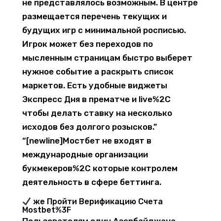
не представлялось возможным. В центре
размещается перечень текущих и
будущих игр с минимальной росписью.
Игрок может без переходов по
мысленным страницам быстро выберет
нужное событие а раскрыть список
маркетов. Есть удобные виджеты
Экспресс Дня в прематче и live%2C
чтобы делать ставку на несколько
исходов без долгого розысков.”
“[newline]Мостбет не входят в
международные организации
букмекеров%2C которые контролем
деятельность в сфере беттинга.
же Пройти Верификацию Счета
Mostbet%3F
Пользователям один Азербайджана