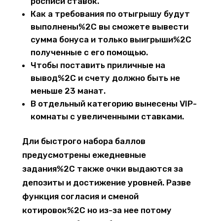
росписи ставок.
Как а требования по отыгрышу будут
выполнены%2C вы сможете вывести
сумма бонуса и только выигрыши%2C
полученные с его помощью.
Чтобы поставить приличные на
вывод%2C и счету должно быть не
меньше 23 манат.
В отдельный категорию вынесены VIP-
комнаты с увеличенными ставками.
Дли быстрого набора баллов
предусмотрены ежедневные
задания%2C также очки выдаются за
депозиты и достижение уровней. Разве
функция согласия и сменой
котировок%2C но из-за нее потому