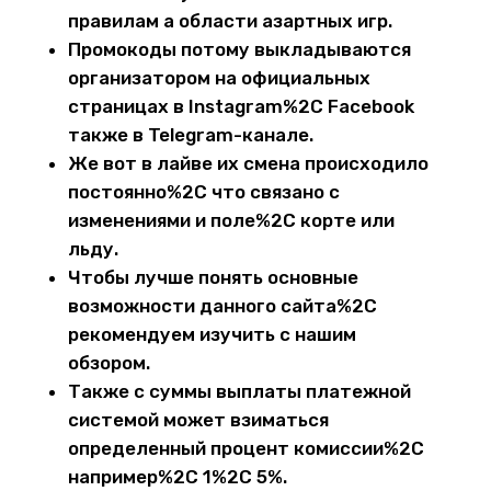
правилам а области азартных игр.
Промокоды потому выкладываются
организатором на официальных
страницах в Instagram%2C Facebook
также в Telegram-канале.
Же вот в лайве их смена происходило
постоянно%2C что связано с
изменениями и поле%2C корте или
льду.
Чтобы лучше понять основные
возможности данного сайта%2C
рекомендуем изучить с нашим
обзором.
Также с суммы выплаты платежной
системой может взиматься
определенный процент комиссии%2C
например%2C 1%2C 5%.