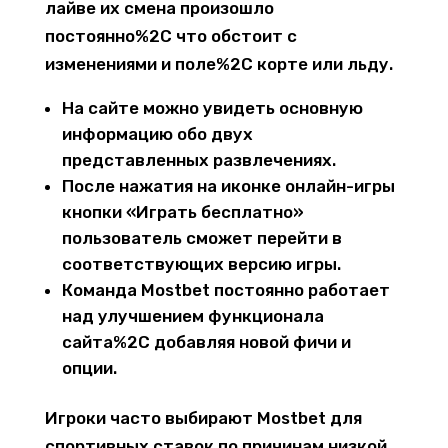
лайве их смена произошло
постоянно%2C что обстоит с
изменениями и поле%2C корте или льду.
На сайте можно увидеть основную
информацию обо двух
представленных развлечениях.
После нажатия на иконке онлайн-игры
кнопки «Играть бесплатно»
пользователь сможет перейти в
соответствующих версию игры.
Команда Mostbet постоянно работает
над улучшением функционала
сайта%2C добавляя новой фичи и
опции.
Игроки часто выбирают Mostbet для
спортивных ставок по причинам низкой