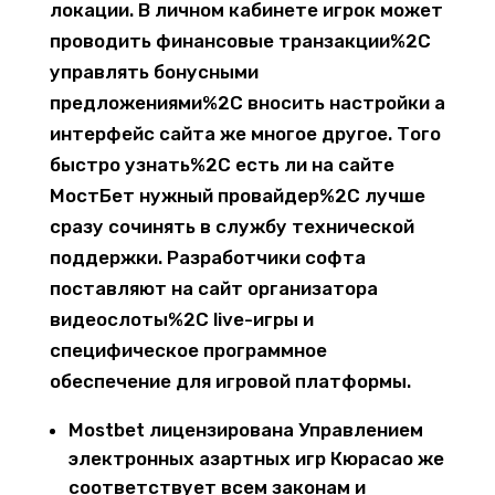
локации. В личном кабинете игрок может
проводить финансовые транзакции%2C
управлять бонусными
предложениями%2C вносить настройки а
интерфейс сайта же многое другое. Того
быстро узнать%2C есть ли на сайте
МостБет нужный провайдер%2C лучше
сразу сочинять в службу технической
поддержки. Разработчики софта
поставляют на сайт организатора
видеослоты%2C live-игры и
специфическое программное
обеспечение для игровой платформы.
Mostbet лицензирована Управлением
электронных азартных игр Кюрасао же
соответствует всем законам и