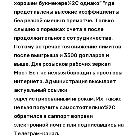
хорошем букмекере%2C однако” “где
представлены высокие коэффициенты
без резкой смены в прематче. Только
слышно о порезках счета в после
продолжительного сотрудничества.
Потому встречается снижение лимитов
после выигрыша и 3500 долларов и
выше. Для розысков рабочих зеркал
Мост Бет не нельзя бороздить просторы
интернета. Администрация высылает
актуальный ссылки
зарегистрированным игрокам. Их также
нельзя получить самостоятельно%2C
обратился в саппорт вопреки
электронной почте или подписавшись на
Телеграм-канал.