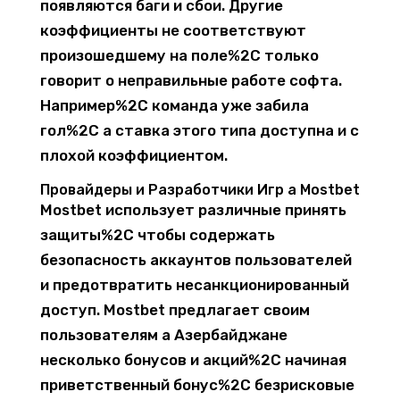
появляются баги и сбои. Другие
коэффициенты не соответствуют
произошедшему на поле%2C только
говорит о неправильные работе софта.
Например%2C команда уже забила
гол%2C а ставка этого типа доступна и с
плохой коэффициентом.
Провайдеры и Разработчики Игр а Mostbet
Mostbet использует различные принять
защиты%2C чтобы содержать
безопасность аккаунтов пользователей
и предотвратить несанкционированный
доступ. Mostbet предлагает своим
пользователям а Азербайджане
несколько бонусов и акций%2C начиная
приветственный бонус%2C безрисковые