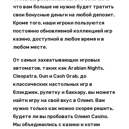
что вам больше не нужно будет тратить
свои бонусные деньги на любой депозит.
Кроме того, наши игроки пользуются
постоянно обновляемой коллекцией игр
казино, доступной в любое время и в
любом месте.
От самых захватывающих игровых
автоматов, таких как Arabian Nights,
Cleopatra, Gun и Cash Grab, до
классических настольных игр в
блэкджек, рулетку и баккару, вы можете
найти игру на свой вкус в Олимп. Вам
нужно только как можно скорее решить,
будете ли вы пробовать Олимп Casino.
Мы объединились с казино и хотим