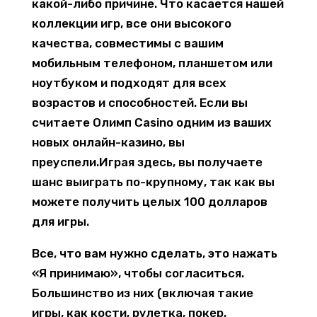
какой-либо причине. Что касается нашей
коллекции игр, все они высокого
качества, совместимы с вашим
мобильным телефоном, планшетом или
ноутбуком и подходят для всех
возрастов и способностей. Если вы
считаете Олимп Casino одним из ваших
новых онлайн-казино, вы
преуспели.Играя здесь, вы получаете
шанс выиграть по-крупному, так как вы
можете получить целых 100 долларов
для игры.
Все, что вам нужно сделать, это нажать
«Я принимаю», чтобы согласиться.
Большинство из них (включая такие
игры, как кости, рулетка, покер,