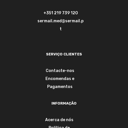
+351 219 739 120
sermail.med@sermail.p
t
SERVIÇO CLIENTES
Contacte-nos
Encomendas e
Pagamentos
INFORMAÇÃO
Acerca de nós
Política de