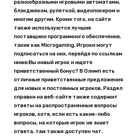
разнообразными игровыми автоматами,
блэкджеком, рулеткой, видеопокером и
многим другим. Кроме того, на сайте
также используются лучшие
поставщики программного обеспечения,
такие как Microgaming. Игроки могут
подписаться на них, перейдя по ссылкам
ниже;Вы новый игрок и ищете
приветственный бонус? В Олимп есть
отличные приветственные предложения
для новых и постоянных игроков. Раздел
справки на веб-сайте также содержит
ответы на распространенные вопросы
игроков, хотя, если есть какие-либо
вопросы, на которые игрок не знает
ответа, там также доступен чат.