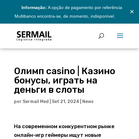
Informação:
A opção de pagamento por referência
×
Multibanco encontra-se, de momento, indisponível.
Олимп casino | Казино
бонусы, играть на
деньги в слоты
por
Sermail Med
|
Set 21, 2024
|
News
На современном конкурентном рынке
онлайн-игр геймеры ищут новые