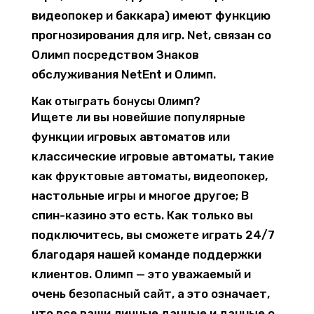
видеопокер и баккара) имеют функцию
прогнозирования для игр. Net, связан со
Олимп посредством Знаков
обслуживания NetEnt и Олимп.
Как отыграть бонусы Олимп?
Ищете ли вы новейшие популярные
функции игровых автоматов или
классические игровые автоматы, такие
как фруктовые автоматы, видеопокер,
настольные игры и многое другое; В
спин-казино это есть. Как только вы
подключитесь, вы сможете играть 24/7
благодаря нашей команде поддержки
клиентов. Олимп — это уважаемый и
очень безопасный сайт, а это означает,
что все ваши личные данные и данные о