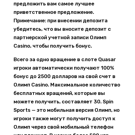
предложить вам самое лучшее
приветственное предложение.
Примечание: при внесении депозита
убедитесь, что вы вносите депозит с
партнерской учетной записи Олимп
Casino, чтобы получить бонус.
Всего за одно вращение в слоте Quasar
игроки автоматически получают 100%
бонус до 2500 долларов на свой счет в
Олимп Casino. Максимальное количество
бесплатных вращений, которые вы
можете получить, составляет 30. Spin
Sports — это мобильная версия Олимп, но
игроки также могут получить доступ к
Олимп через свой мобильный телефон