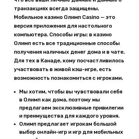
транзакциях всегда защищены.
Мобильное казино Олимп Casino — это
версия приложения для настольного
компьютера. Способы игры: в казино
Олимп есть все традиционные способы
получения наличных денег дома и в чате.
Для тех в Канаде, кому посчастливилось
участвовать в живой кэш-игре, есть
возможность познакомиться с игроками.
Мы хотим, чтобы вы чувствовали себя
в Олимп как дома, поэтому мы
предлагаем эксклюзивные привилегии
и преимущества для каждого уровня.
Олимп предлагает игрокам большой
выбор онлайн-игр и игр для мобильных