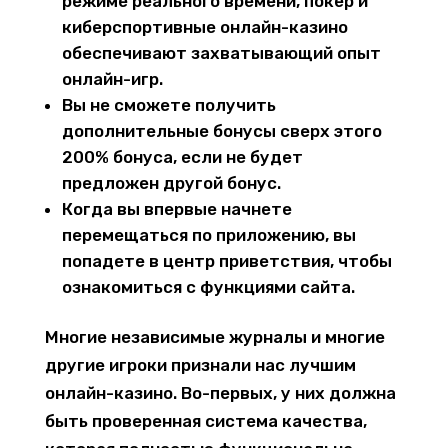
режиме реального времени, покер и
киберспортивные онлайн-казино
обеспечивают захватывающий опыт
онлайн-игр.
Вы не сможете получить
дополнительные бонусы сверх этого
200% бонуса, если не будет
предложен другой бонус.
Когда вы впервые начнете
перемещаться по приложению, вы
попадете в центр приветствия, чтобы
ознакомиться с функциями сайта.
Многие независимые журналы и многие
другие игроки признали нас лучшим
онлайн-казино. Во-первых, у них должна
быть проверенная система качества,