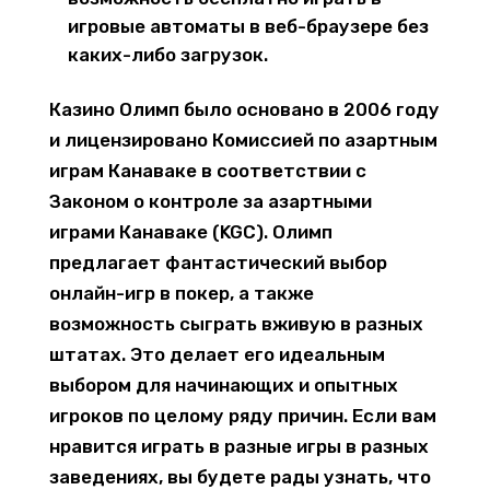
игровые автоматы в веб-браузере без
каких-либо загрузок.
Казино Олимп было основано в 2006 году
и лицензировано Комиссией по азартным
играм Канаваке в соответствии с
Законом о контроле за азартными
играми Канаваке (KGC). Олимп
предлагает фантастический выбор
онлайн-игр в покер, а также
возможность сыграть вживую в разных
штатах. Это делает его идеальным
выбором для начинающих и опытных
игроков по целому ряду причин. Если вам
нравится играть в разные игры в разных
заведениях, вы будете рады узнать, что