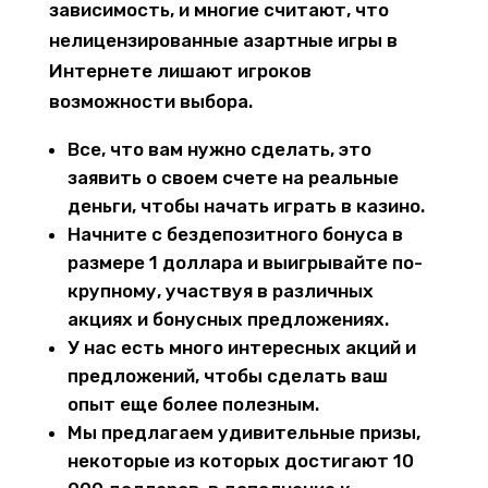
зависимость, и многие считают, что
нелицензированные азартные игры в
Интернете лишают игроков
возможности выбора.
Все, что вам нужно сделать, это
заявить о своем счете на реальные
деньги, чтобы начать играть в казино.
Начните с бездепозитного бонуса в
размере 1 доллара и выигрывайте по-
крупному, участвуя в различных
акциях и бонусных предложениях.
У нас есть много интересных акций и
предложений, чтобы сделать ваш
опыт еще более полезным.
Мы предлагаем удивительные призы,
некоторые из которых достигают 10