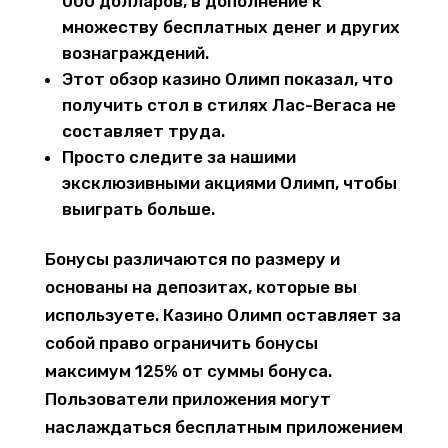
000 долларов, в дополнение к
множеству бесплатных денег и других
вознаграждений.
Этот обзор казино Олимп показал, что
получить стол в стилях Лас-Вегаса не
составляет труда.
Просто следите за нашими
эксклюзивными акциями Олимп, чтобы
выиграть больше.
Бонусы различаются по размеру и
основаны на депозитах, которые вы
используете. Казино Олимп оставляет за
собой право ограничить бонусы
максимум 125% от суммы бонуса.
Пользователи приложения могут
наслаждаться бесплатным приложением