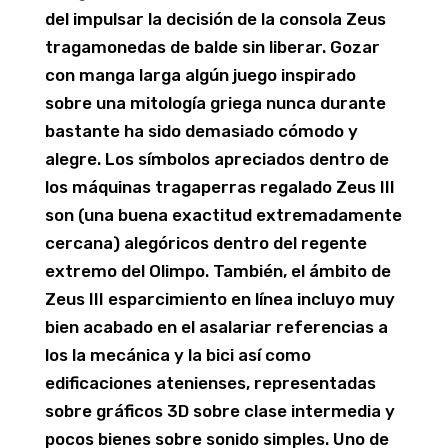
del impulsar la decisión de la consola Zeus
tragamonedas de balde sin liberar. Gozar
con manga larga algún juego inspirado
sobre una mitología griega nunca durante
bastante ha sido demasiado cómodo y
alegre. Los símbolos apreciados dentro de
los máquinas tragaperras regalado Zeus III
son (una buena exactitud extremadamente
cercana) alegóricos dentro del regente
extremo del Olimpo.
También, el ámbito de
Zeus III esparcimiento en línea incluyo muy
bien acabado en el asalariar referencias a
los la mecánica y la bici así­ como
edificaciones atenienses, representadas
sobre gráficos 3D sobre clase intermedia y
pocos bienes sobre sonido simples. Uno de