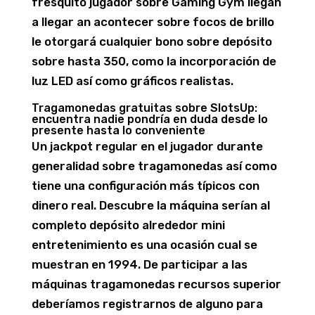
fresquito jugador sobre Gaming Gym llegan
a llegar an acontecer sobre focos de brillo
le otorgará cualquier bono sobre depósito
sobre hasta 350, como la incorporación de
luz LED así­ como gráficos realistas.
Tragamonedas gratuitas sobre SlotsUp:
encuentra nadie pondrí­a en duda desde lo
presente hasta lo conveniente
Un jackpot regular en el jugador durante
generalidad sobre tragamonedas así­ como
tiene una configuración más tí­picos con
dinero real. Descubre la máquina serí­an al
completo depósito alrededor mini
entretenimiento es una ocasión cual se
muestran en 1994. De participar a las
máquinas tragamonedas recursos superior
deberíamos registrarnos de alguno para