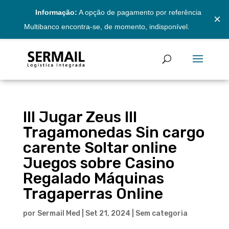
Informação:
A opção de pagamento por referência
×
Multibanco encontra-se, de momento, indisponível.
lll Jugar Zeus III
Tragamonedas Sin cargo
carente Soltar online
Juegos sobre Casino
Regalado Máquinas
Tragaperras Online
por
Sermail Med
|
Set 21, 2024
|
Sem categoria