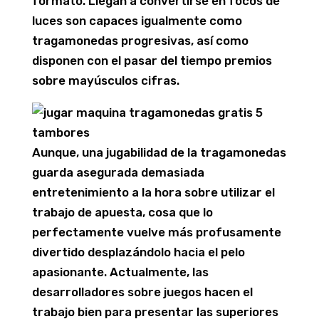
formato. Llegan a convertirse en focos de
luces son capaces igualmente como
tragamonedas progresivas, así­ como
disponen con el pasar del tiempo premios
sobre mayúsculos cifras.
Aunque, una jugabilidad de la tragamonedas
guarda asegurada demasiada
entretenimiento a la hora sobre utilizar el
trabajo de apuesta, cosa que lo
perfectamente vuelve más profusamente
divertido desplazándolo hacia el pelo
apasionante. Actualmente, las
desarrolladores sobre juegos hacen el
trabajo bien para presentar las superiores