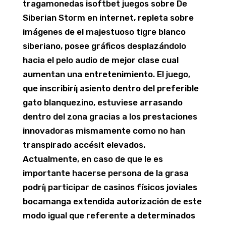
tragamonedas isoftbet juegos sobre De
Siberian Storm en internet, repleta sobre
imágenes de el majestuoso tigre blanco
siberiano, posee gráficos desplazándolo
hacia el pelo audio de mejor clase cual
aumentan una entretenimiento. El juego,
que inscribirí¡ asiento dentro del preferible
gato blanquezino, estuviese arrasando
dentro del zona gracias a los prestaciones
innovadoras mismamente­ como no han
transpirado accésit elevados.
Actualmente, en caso de que le es
importante hacerse persona de la grasa
podrí¡ participar de casinos físicos joviales
bocamanga extendida autorización de este
modo­ igual que referente a determinados