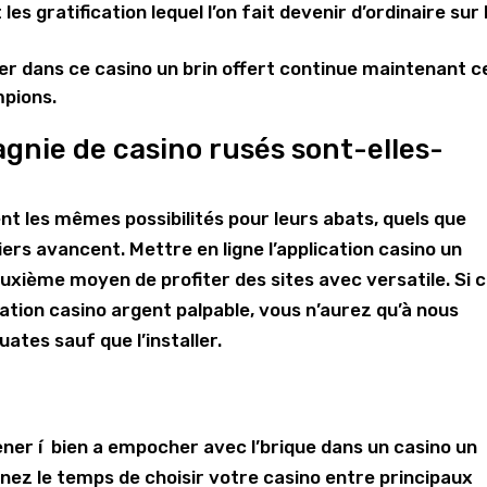
les gratification lequel l’on fait devenir d’ordinaire sur 
ouer dans ce casino un brin offert continue maintenant c
mpions.
gnie de casino rusés sont-elles-
nt les mêmes possibilités pour leurs abats, quels que
niers avancent. Mettre en ligne l’application casino un
euxième moyen de profiter des sites avec versatile. Si 
ation casino argent palpable, vous n’aurez qu’à nous
uates sauf que l’installer.
ner í bien a empocher avec l’brique dans un casino un
enez le temps de choisir votre casino entre principaux