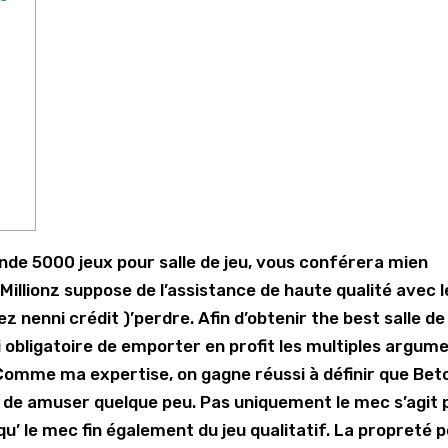
rande 5000 jeux pour salle de jeu, vous conférera mien
Millionz suppose de l’assistance de haute qualité avec l
 nenni crédit )’perdre. Afin d’obtenir the best salle de
si obligatoire de emporter en profit les multiples argum
Comme ma expertise, on gagne réussi à définir que Betc
 de amuser quelque peu. Pas uniquement le mec s’agit 
 qu’ le mec fin également du jeu qualitatif. La propreté 