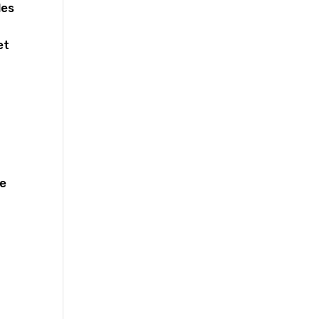
les
et
ce