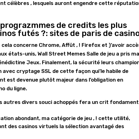
nt célèbres , lesquels auront engendre cette réputati
 prograzmmes de credits les plus
inos futés ?: sites de paris de casin
e cela concerne Chrome, Affût , ! Firefox et )’avoir accè
aux états-unis, Wall Street Memes Salle de jeu a pris m
nédictine Jeux. Finalement, la sécurité leurs champio
n avec cryptage SSL de cette façon qui’le habile de
nt est devenue plutôt majeur dans l’obligation en
o du ligne.
es autres divers souci achoppés fera un crit fondament
ation abondant, ma catégorie de jeu , ! cette utilité,
nt des casinos virtuels la sélection avantagé des