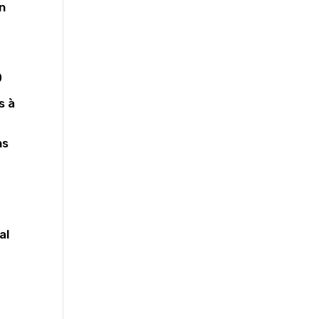
on
o
s à
a
ns
al