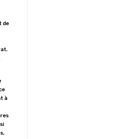
n
t de
rat.
,
e
nce
nt à
bres
si
s,