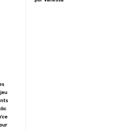
Avaliação
5
de 5
es
 jeu
ents
lic
p’ce
pour