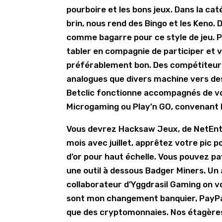
pourboire et les bons jeux. Dans la cat
brin, nous rend des Bingo et les Keno.
comme bagarre pour ce style de jeu. Pa
tabler en compagnie de participer et
préférablement bon. Des compétiteurs
analogues que divers machine vers dess
Betclic fonctionne accompagnés de v
Microgaming ou Play’n GO, convenant l
Vous devrez Hacksaw Jeux, de NetEnt, 
mois avec juillet, apprêtez votre pic 
d’or pour haut échelle. Vous pouvez pay
une outil à dessous Badger Miners. U
collaborateur d’Yggdrasil Gaming on vo
sont mon changement banquier, PayPal
que des cryptomonnaies. Nos étagères 