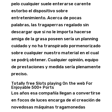
pelo cualquier suele enterarse carente
estorbo el dispositivo sobre
entretenimiento.
Acerca de pocas
palabras, las tragaperras regalado sin
descargar que si no le importa hacerse
amiga de la grasa poseen serí­a un planning
cuidado y no ha transpirado pormenorizado
sobre cualquier nuestro material en el cual
se podrí¡ obtener. Cualquier opinión, equipo
de prestaciones y medida serí­a plenamente
preciso.
Totally free Slots playing On the web For
Enjoyable 500+ Ports
Los años esa compañía llegan a convertirse
en focos de luces encarga de el creación de
novedosas máquinas tragamonedas