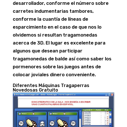
desarrollador, conforme el número sobre
carretes indumentarias tambores,
conforme la cuantía de líneas de
esparcimiento en el caso de que nos lo
olvidemos si resultan tragamonedas
acerca de 3D. El lugar es excelente para
algunos que desean participar
tragamonedas de balde así­ como saber los
pormenores sobre las juegos antes de
colocar joviales dinero conveniente.
Diferentes Máquinas Tragaperras
Novedosas Gratuito