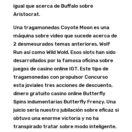
igual que acerca de Buffalo sobre
Aristocrat.
Una tragamonedas Coyote Moon es una
máquina sobre video que sucede acerca de
2 desmesurados temas anteriores, Wolf
Run así­ como Wild Wold. Esos slots han sido
desarrollados por la famosa oficina sobre
juegos de casino online IGT. Este tipo de
tragamonedas con propulsor Concurso
esta joviales tres acciones de descuento,
dinero gratuito casino online Butterfly
Spins indumentarias Butterfly Frenzy. Una
juicio serí­a nuestro jubilación sobre eficaz si
obtuvo una enorme victoria y no ha
transpirado tratar sobre modo inteligente,