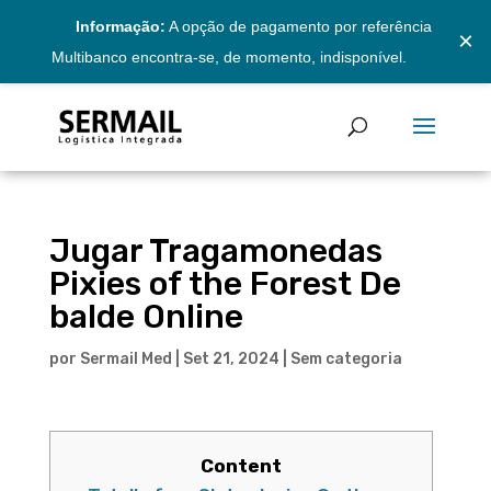
Informação:
A opção de pagamento por referência
×
Multibanco encontra-se, de momento, indisponível.
Jugar Tragamonedas
Pixies of the Forest De
balde Online
por
Sermail Med
|
Set 21, 2024
|
Sem categoria
Content