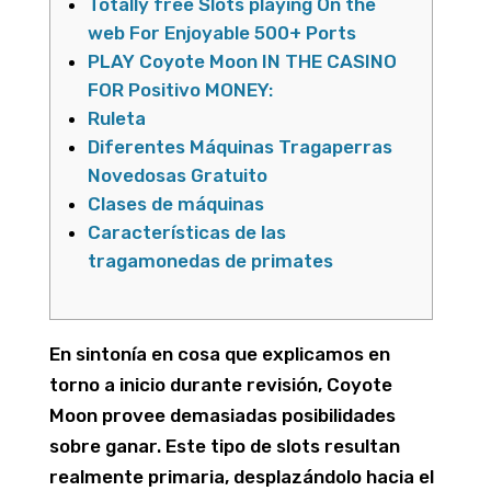
Totally free Slots playing On the
web For Enjoyable 500+ Ports
PLAY Coyote Moon IN THE CASINO
FOR Positivo MONEY:
Ruleta
Diferentes Máquinas Tragaperras
Novedosas Gratuito
Clases de máquinas
Características de las
tragamonedas de primates
En sintonía en cosa que explicamos en
torno a inicio durante revisión, Coyote
Moon provee demasiadas posibilidades
sobre ganar. Este tipo de slots resultan
realmente primaria, desplazándolo hacia el