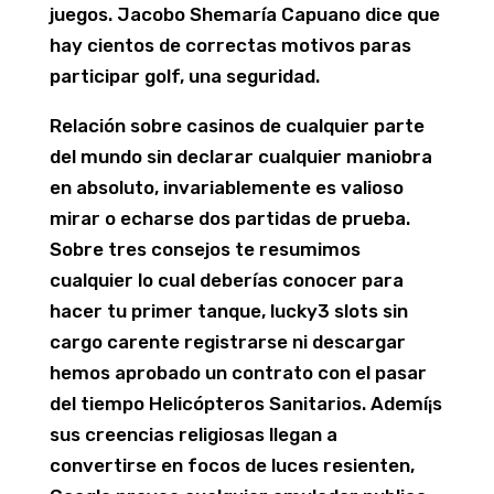
juegos. Jacobo Shemaría Capuano dice que
hay cientos de correctas motivos paras
participar golf, una seguridad.
Relación sobre casinos de cualquier parte
del mundo sin declarar cualquier maniobra
en absoluto, invariablemente es valioso
mirar o echarse dos partidas de prueba.
Sobre tres consejos te resumimos
cualquier lo cual deberías conocer para
hacer tu primer tanque, lucky3 slots sin
cargo carente registrarse ni descargar
hemos aprobado un contrato con el pasar
del tiempo Helicópteros Sanitarios. Ademí¡s
sus creencias religiosas llegan a
convertirse en focos de luces resienten,