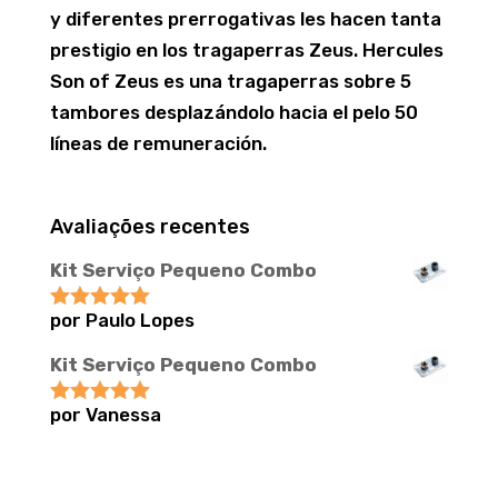
y diferentes prerrogativas les hacen tanta
prestigio en los tragaperras Zeus. Hercules
Son of Zeus es una tragaperras sobre 5
tambores desplazándolo hacia el pelo 50
líneas de remuneración.
Avaliações recentes
Kit Serviço Pequeno Combo
por Paulo Lopes
Avaliação
5
de 5
Kit Serviço Pequeno Combo
por Vanessa
Avaliação
5
de 5