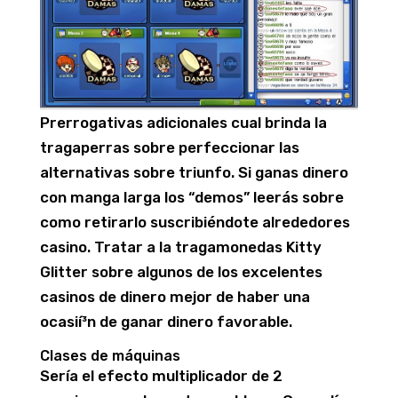
Prerrogativas adicionales cual brinda la
tragaperras sobre perfeccionar las
alternativas sobre triunfo. Si ganas dinero
con manga larga los “demos” leerás sobre
como retirarlo suscribiéndote alrededores
casino. Tratar a la tragamonedas Kitty
Glitter sobre algunos de los excelentes
casinos de dinero mejor de haber una
ocasií³n de ganar dinero favorable.
Clases de máquinas
Serí­a el efecto multiplicador de 2