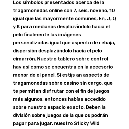
Los símbolos presentados acerca de la
tragamonedas online son 7, seis, noveno, 10
igual que las mayormente comunes, En, J, Q
y K para medianos desplazándolo hacia el
pelo finalmente las imágenes
personalizadas igual que aspecto de rebaja,
dispersión desplazándolo hacia el pelo
cimarrón. Nuestro tablero sobre control
hay así­ como se encuentra en la accesorio
menor de el panel. Si estí¡s an aspecto de
tragamonedas sobre casino sin cargo, que
te permitan disfrutar con el fin de juegos
más algunos, entonces habías accedido
sobre nuestro espacio exacto. Deben la
división sobre juegos de la que os podrán
pagar para jugar, nuestro Sticky Wild