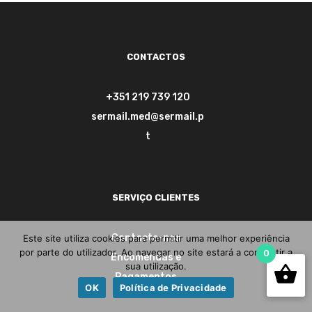
CONTACTOS
+351 219 739 120
sermail.med@sermail.p
t
SERVIÇO CLIENTES
Contacte-nos
Este site utiliza cookies para permitir uma melhor experiência
por parte do utilizador. Ao navegar no site estará a consentir a
0
Encomendas e
sua utilização.
Pagamentos
OK
Política de Privacidade