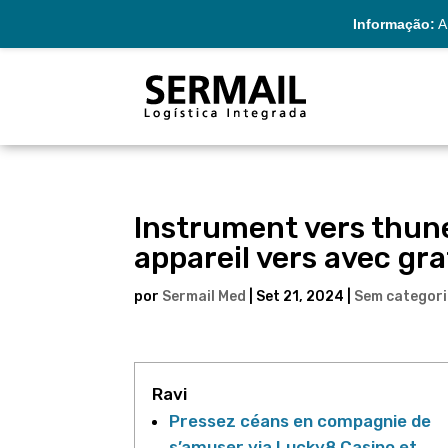
Informação:
A 
Instrument vers thun
appareil vers avec gr
por
Sermail Med
|
Set 21, 2024
|
Sem categor
Ravi
Pressez céans en compagnie de
s’amuser via Lucky8 Casino et