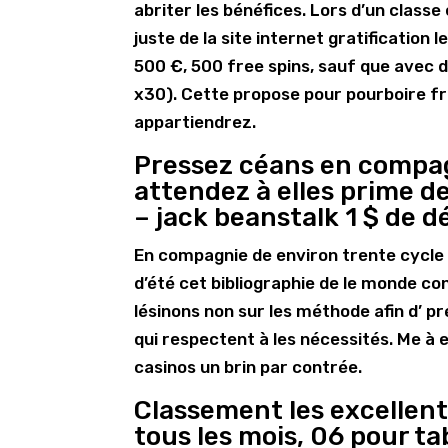
abriter les bénéfices. Lors d’un class
juste de la site internet gratificatio
500 €, 500 free spins, sauf que avec 
x30). Cette propose pour pourboire f
appartiendrez.
Pressez céans en compag
attendez à elles prime de
– jack beanstalk 1 $ de d
En compagnie de environ trente cycle d
d’été cet bibliographie de le monde co
lésinons non sur les méthode afin d’ pr
qui respectent à les nécessités. Me à 
casinos un brin par contrée.
Classement les excellent
tous les mois, 06 pour t