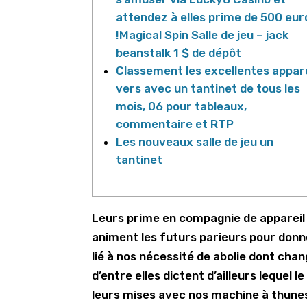
attendez à elles prime de 500 eur
!Magical Spin Salle de jeu – jack
beanstalk 1 $ de dépôt
Classement les excellentes appare
vers avec un tantinet de tous les
mois, 06 pour tableaux,
commentaire et RTP
Les nouveaux salle de jeu un
tantinet
Leurs prime en compagnie de apparei
animent les futurs parieurs pour donne
lié à nos nécessité de abolie dont chan
d’entre elles dictent d’ailleurs lequel
leurs mises avec nos machine à thune