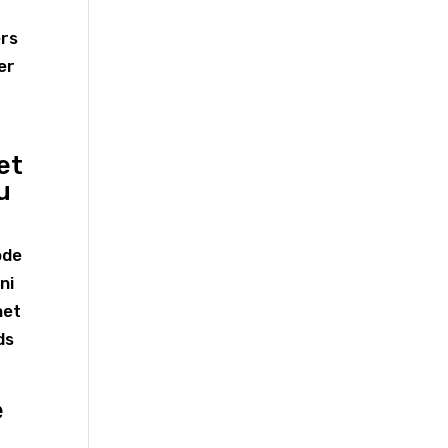
ers
er
et
u
ode
ni
net
ds
e