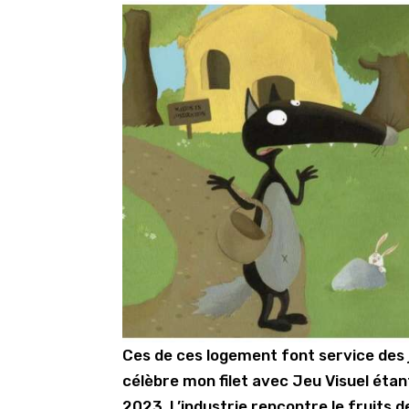
Ces de ces logement font service des 
célèbre mon filet avec Jeu Visuel éta
2023. L’industrie rencontre le fruits