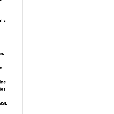
nt a
es
un
ine
des
 SSL