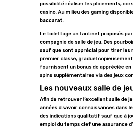
possibilité réaliser les ploiements, c
casino. Au milieu des gaming disponible
baccarat.
Le toilettage un tantinet proposés pa
compagnie de salle de jeu. Des pourbo
sauf que sont appréciai pour tirer les 
premier classe, graduel copieusement le
fournissent un bonus de appréciée en 
spins supplémentaires via des jeux co
Les nouveaux salle de je
Afin de retrouver l’excellent salle de j
années d’savoir connaissances dans le 
des indications qualitatif sauf que à 
emploi du temps clef une assurance d’v