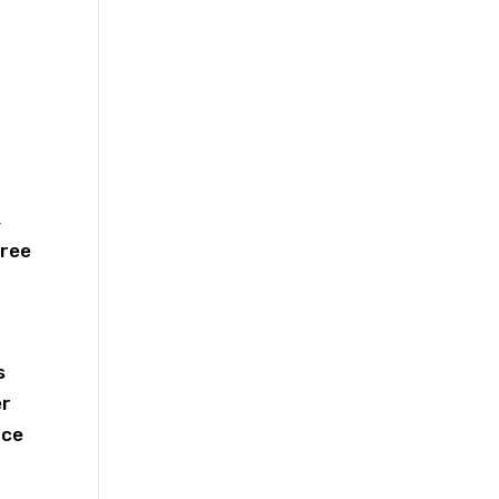
u
,
free
s
er
 ce