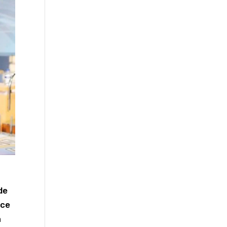
de
nce
a