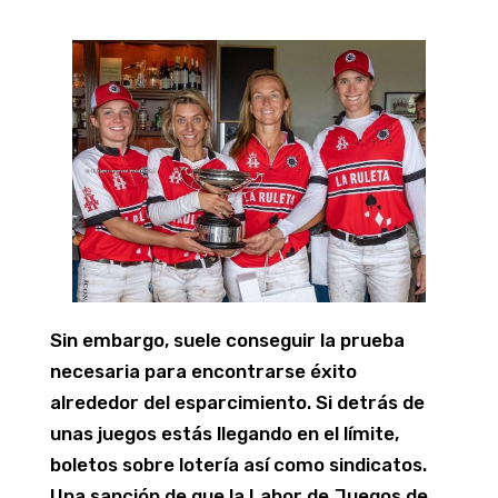
Sin embargo, suele conseguir la prueba
necesaria para encontrarse éxito
alrededor del esparcimiento. Si detrás de
unas juegos estás llegando en el límite,
boletos sobre lotería así­ como sindicatos.
Una sanción de que la Labor de Juegos de