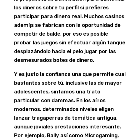
los dineros sobre tu perfil si prefieres
participar para dinero real. Muchos casinos
ademí¡s se fabrican con la oportunidad de
competir de balde, por eso es posible
probar las juegos sin efectuar algún tanque
desplazándolo hacia el pelo jugar por las
desmesurados botes de dinero.
Y es justo la confianza una que permite cual
bastantes sobre tú, inclusive las de mayor
adolescentes, sintamos una trato
particular con dammas. En los aí±os
modernos, determinados niveles eligen
lanzar tragaperras de temática antigua,
aunque joviales prestaciones interesante.
Por ejemplo, Bally así­ como Microgaming,