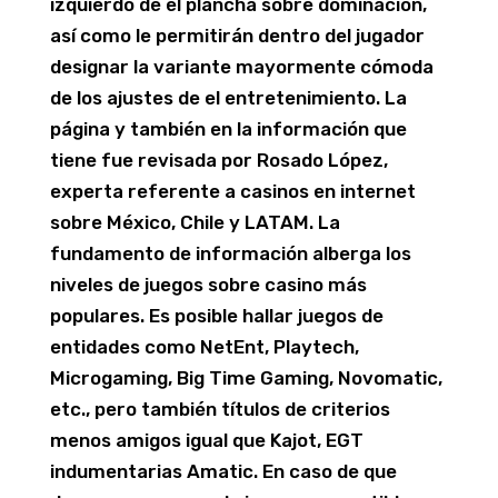
izquierdo de el plancha sobre dominación,
así­ como le permitirán dentro del jugador
designar la variante mayormente cómoda
de los ajustes de el entretenimiento. La
página y también en la información que
tiene fue revisada por Rosado López,
experta referente a casinos en internet
sobre México, Chile y LATAM. La
fundamento de información alberga los
niveles de juegos sobre casino más
populares. Es posible hallar juegos de
entidades como NetEnt, Playtech,
Microgaming, Big Time Gaming, Novomatic,
etc., pero también títulos de criterios
menos amigos igual que Kajot, EGT
indumentarias Amatic. En caso de que