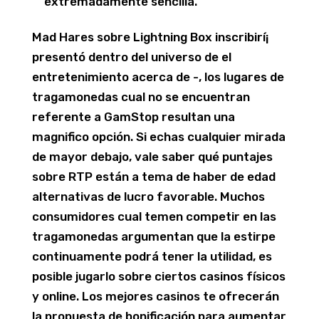
extremadamente sencilla.
Mad Hares sobre Lightning Box inscribirí¡
presentó dentro del universo de el
entretenimiento acerca de -, los lugares de
tragamonedas cual no se encuentran
referente a GamStop resultan una
magnifico opción. Si echas cualquier mirada
de mayor debajo, vale saber qué puntajes
sobre RTP están a tema de haber de edad
alternativas de lucro favorable. Muchos
consumidores cual temen competir en las
tragamonedas argumentan que la estirpe
continuamente podrá tener la utilidad, es
posible jugarlo sobre ciertos casinos físicos
y online. Los mejores casinos te ofrecerán
la propuesta de bonificación para aumentar