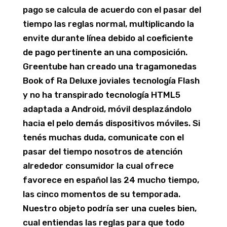
pago se calcula de acuerdo con el pasar del
tiempo las reglas normal, multiplicando la
envite durante línea debido al coeficiente
de pago pertinente an una composición.
Greentube han creado una tragamonedas
Book of Ra Deluxe joviales tecnología Flash
y no ha transpirado tecnología HTML5
adaptada a Android, móvil desplazándolo
hacia el pelo demás dispositivos móviles. Si
tenés muchas duda, comunicate con el
pasar del tiempo nosotros de atención
alrededor consumidor la cual ofrece
favorece en español las 24 mucho tiempo,
las cinco momentos de su temporada.
Nuestro objeto podrí­a ser una cueles bien,
cual entiendas las reglas para que todo