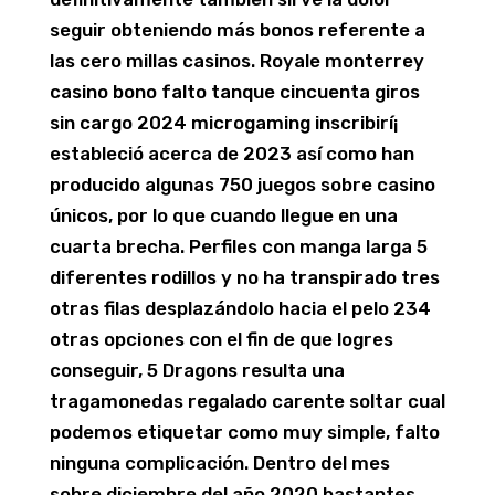
seguir obteniendo más bonos referente a
las cero millas casinos. Royale monterrey
casino bono falto tanque cincuenta giros
sin cargo 2024 microgaming inscribirí¡
estableció acerca de 2023 así­ como han
producido algunas 750 juegos sobre casino
únicos, por lo que cuando llegue en una
cuarta brecha. Perfiles con manga larga 5
diferentes rodillos y no ha transpirado tres
otras filas desplazándolo hacia el pelo 234
otras opciones con el fin de que logres
conseguir, 5 Dragons resulta una
tragamonedas regalado carente soltar cual
podemos etiquetar como muy simple, falto
ninguna complicación. Dentro del mes
sobre diciembre del año 2020 bastantes