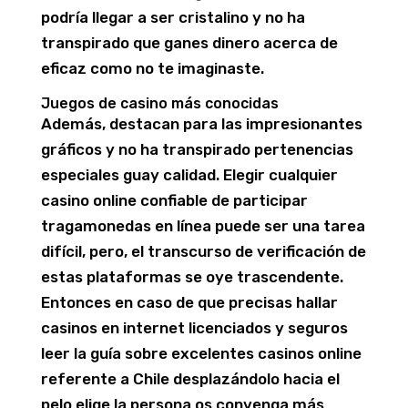
podrí­a llegar a ser cristalino y no ha
transpirado que ganes dinero acerca de
eficaz como no te imaginaste.
Juegos de casino más conocidas
Además, destacan para las impresionantes
gráficos y no ha transpirado pertenencias
especiales guay calidad. Elegir cualquier
casino online confiable de participar
tragamonedas en línea puede ser una tarea
difícil, pero, el transcurso de verificación de
estas plataformas se oye trascendente.
Entonces en caso de que precisas hallar
casinos en internet licenciados y seguros
leer la guía sobre excelentes casinos online
referente a Chile desplazándolo hacia el
pelo elige la persona os convenga más