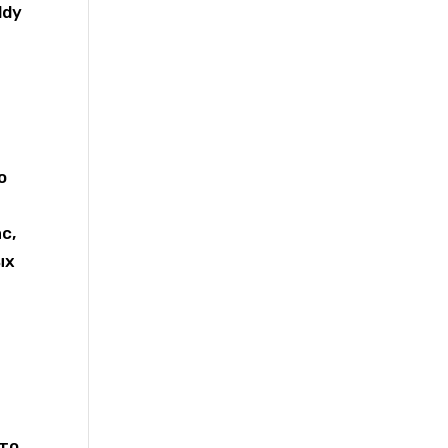
ddy
е
о
с,
ых
это