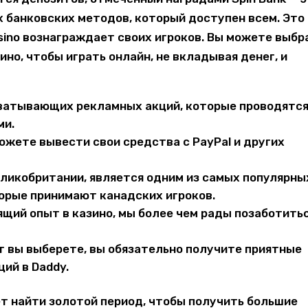
 банковских методов, который доступен всем. Это
sino вознаграждает своих игроков. Вы можете выбр
но, чтобы играть онлайн, не вкладывая денег, и
ватывающих рекламных акций, которые проводятс
ми.
жете вывести свои средства с PayPal и других
еликобритании, является одним из самых популярны
орые принимают канадских игроков.
ящий опыт в казино, мы более чем рады позаботить
нт вы выберете, вы обязательно получите приятные
ий в Daddy.
т найти золотой период, чтобы получить большие