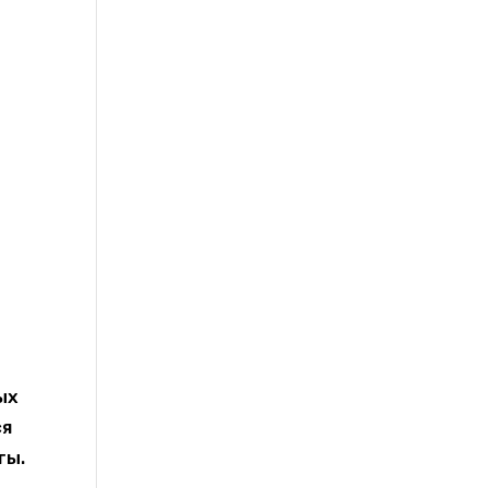
ых
ся
ты.