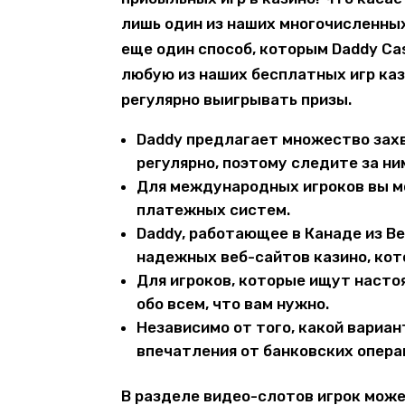
лишь один из наших многочисленных
еще один способ, которым Daddy Ca
любую из наших бесплатных игр кази
регулярно выигрывать призы.
Daddy предлагает множество зах
регулярно, поэтому следите за ни
Для международных игроков вы мо
платежных систем.
Daddy, работающее в Канаде из В
надежных веб-сайтов казино, кот
Для игроков, которые ищут насто
обо всем, что вам нужно.
Независимо от того, какой вариа
впечатления от банковских операц
В разделе видео-слотов игрок може