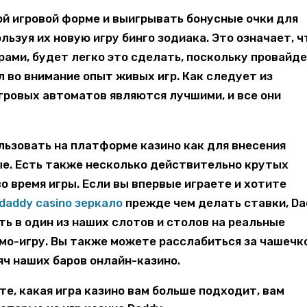
й игровой форме и выигрывать бонусные очки для
льзуя их новую игру бинго зодиака. Это означает, ч
рами, будет легко это сделать, поскольку провайд
л во внимание опыт живых игр. Как следует из
игровых автоматов являются лучшими, и все они
ьзовать на платформе казино как для внесения
ные. Есть также несколько действительно крутых
о время игры. Если вы впервые играете и хотите
daddy casino зеркало
прежде чем делать ставки, D
ь в один из наших слотов и столов на реальные
мо-игру. Вы также можете расслабиться за чашечк
яч наших баров онлайн-казино.
ете, какая игра казино вам больше подходит, вам