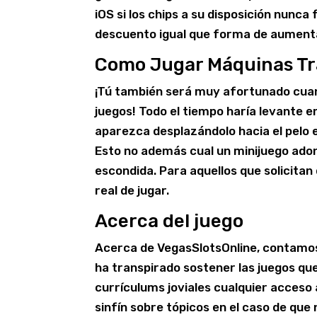
iOS si los chips a su disposición nunc
descuento igual que forma de aumentar
Como Jugar Máquinas T
¡Tú también será muy afortunado cuan
juegos! Todo el tiempo haría levante e
aparezca desplazándolo hacia el pelo e
Esto no además cual un minijuego adon
escondida. Para aquellos que solicitan
real de jugar.
Acerca del juego
Acerca de VegasSlotsOnline, contamos
ha transpirado sostener las juegos q
currículums joviales cualquier acceso
sinfín sobre tópicos en el caso de que 