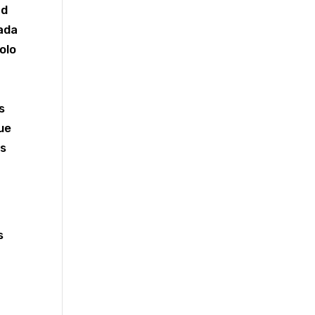
ad
sada
olo
s
ue
as
s