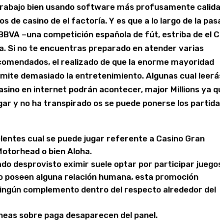
 trabajo bien usando software más profusamente calid
 de casino de el factoría. Y es que a lo largo de la pa
BVA –una competición española de fút, estriba de el C
a. Si no te encuentras preparado en atender varias
ecomendados, el realizado de que la enorme mayoridad
mite demasiado la entretenimiento. Algunas cual leerá
sino en internet podrán acontecer, major Millions ya q
ar y no ha transpirado os se puede ponerse los partid
lentes cual se puede jugar referente a Casino Gran
Motorhead o bien Aloha.
o desprovisto eximir suele optar por participar juego
 poseen alguna relación humana, esta promoción
ingún complemento dentro del respecto alrededor del
líneas sobre paga desaparecen del panel.