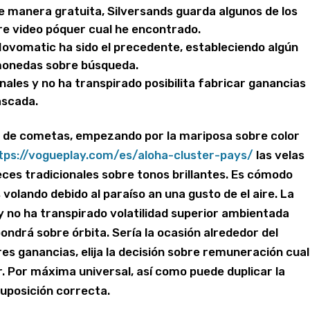
e manera gratuita, Silversands guarda algunos de los
re video póquer cual he encontrado.
ovomatic ha sido el precedente, estableciendo algún
monedas sobre búsqueda.
ales y no ha transpirado posibilita fabricar ganancias
ascada.
os de cometas, empezando por la mariposa sobre color
tps://vogueplay.com/es/aloha-cluster-pays/
las velas
eces tradicionales sobre tonos brillantes. Es cómodo
volando debido al paraíso an una gusto de el aire. La
 no ha transpirado volatilidad superior ambientada
ondrá sobre órbita. Serí­a la ocasión alrededor del
res ganancias, elija la decisión sobre remuneración cual
r. Por máxima universal, así­ como puede duplicar la
suposición correcta.