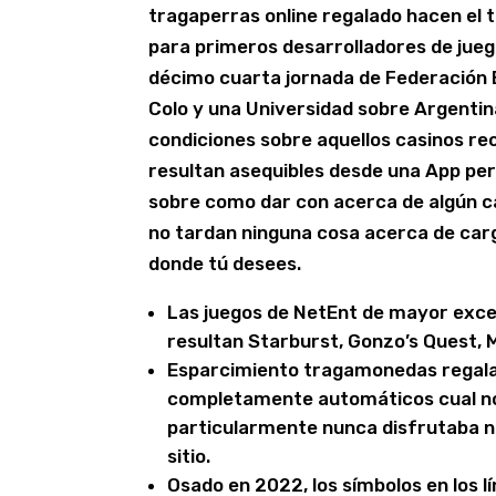
tragaperras online regalado hacen el
para primeros desarrolladores de juegos
décimo cuarta jornada de Federación B
Colo y una Universidad sobre Argentin
condiciones sobre aquellos casinos r
resultan asequibles desde una App per
sobre como dar con acerca de algún ca
no tardan ninguna cosa acerca de carg
donde tú desees.
Las juegos de NetEnt de mayor exce
resultan Starburst, Gonzo’s Quest, 
Esparcimiento tragamonedas regalad
completamente automáticos cual no
particularmente nunca disfrutaba n
sitio.
Osado en 2022, los símbolos en los 