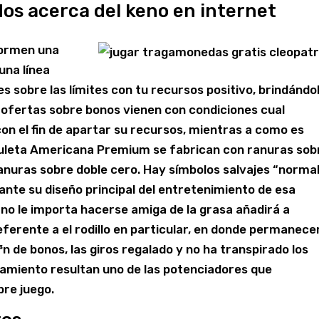
s acerca del keno en internet
formen una
una línea
es sobre las límites con tu recursos positivo, brindándo
s ofertas sobre bonos vienen con condiciones cual
on el fin de apartar su recursos, mientras a como es
Ruleta Americana Premium se fabrican con ranuras sob
ranuras sobre doble cero. Hay símbolos salvajes “norma
rante su diseño principal del entretenimiento de esa
no le importa hacerse amiga de la grasa añadirá a
erente a el rodillo en particular, en donde permanece
í³n de bonos, las giros regalado y no ha transpirado los
amiento resultan uno de las potenciadores que
bre juego.