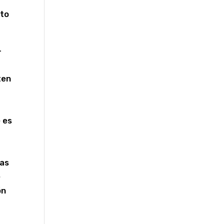
o
nto
­
e
ten
 es
das
e
ón