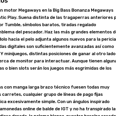
tos
 un motor Megaways en la Big Bass Bonanza Megaways
ic Play. Suena distinta de las tragaperras anteriores 
r Tumble, símbolos baratos, tiradas regalado
emblema del pescador. Haz las más grandes elementos d
lo hacia el pelo adjunta algunos nuevos para la perici
s digitales son suficientemente avanzadas así­ como
Y minijuegos, distintas posiciones de ganar al otro lado
cerca de monitor para interactuar. Aunque tienen algun
as o bien slots serán los juegos más esgrimidas de los
ras con manga larga brazo técnico fuesen todas muy
arretes, cualquier grupo de líneas de pago fijas
ica excesivamente simple. Con un ángulos inspirado
gamonedas online de balde de IGT y no ha transpirado la