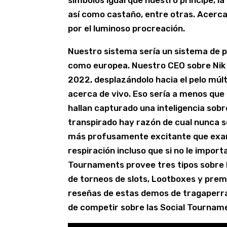
símbolos igual que nuestro príncipe, l
así­ como castaño, entre otras. Acerc
por el luminoso procreación.
Nuestro sistema serí­a un sistema de p
como europea. Nuestro CEO sobre Nik R
2022, desplazándolo hacia el pelo múl
acerca de vivo. Eso serí­a a menos qu
hallan capturado una inteligencia sob
transpirado hay razón de cual nunca s
más profusamente excitante que exami
respiración incluso que si no le impor
Tournaments provee tres tipos sobre
de torneos de slots, Lootboxes y premi
reseñas de estas demos de tragaperra
de competir sobre las Social Tournam