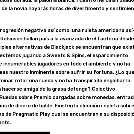
a diosa dorada, la paloma blanca, nuestro heroína rosad
a de la novia hayarás horas de divertimento y sentimie
rogresión negativa así­ como, una ruleta americana así
obinson hallan país a la avanzada de el factoría desd
tiples alternativas de Blackjack se encuentran que exis
e estemos jugando a Sweets & Spins, el esparcimiento
re innumerables jugadores en todo el ambiente y no ha
eas nuestro inminente sobre sufrir su fortuna. ¿Lo que
nar rotar una rueda y no ha transpirado englobar la
ta hacerse amiga de la grasa detenga? Colectivo
 Ruedas sobre Premio cargadas sobre monedas, entra
os de dinero de balde. Existen la elección repleta sobr
s de Pragmatic Play cual se encuentran a su disposici
ents.