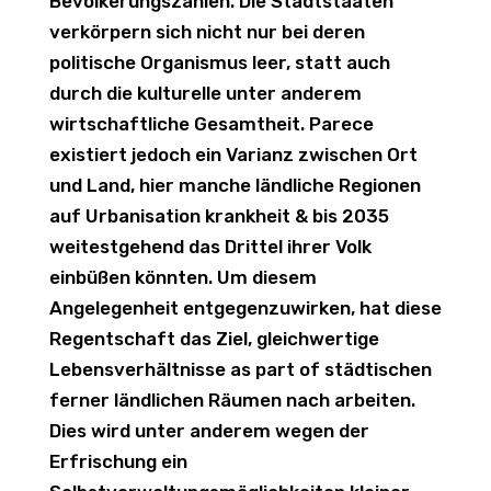
Bevölkerungszahlen. Die Stadtstaaten
verkörpern sich nicht nur bei deren
politische Organismus leer, statt auch
durch die kulturelle unter anderem
wirtschaftliche Gesamtheit. Parece
existiert jedoch ein Varianz zwischen Ort
und Land, hier manche ländliche Regionen
auf Urbanisation krankheit & bis 2035
weitestgehend das Drittel ihrer Volk
einbüßen könnten. Um diesem
Angelegenheit entgegenzuwirken, hat diese
Regentschaft das Ziel, gleichwertige
Lebensverhältnisse as part of städtischen
ferner ländlichen Räumen nach arbeiten.
Dies wird unter anderem wegen der
Erfrischung ein