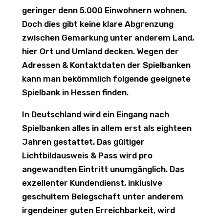
geringer denn 5.000 Einwohnern wohnen.
Doch dies gibt keine klare Abgrenzung
zwischen Gemarkung unter anderem Land,
hier Ort und Umland decken. Wegen der
Adressen & Kontaktdaten der Spielbanken
kann man bekömmlich folgende geeignete
Spielbank in Hessen finden.
In Deutschland wird ein Eingang nach
Spielbanken alles in allem erst als eighteen
Jahren gestattet. Das gültiger
Lichtbildausweis & Pass wird pro
angewandten Eintritt unumgänglich. Das
exzellenter Kundendienst, inklusive
geschultem Belegschaft unter anderem
irgendeiner guten Erreichbarkeit, wird