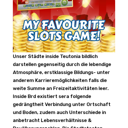
Unser Städte inside Teutonia bildlich
darstellen gegenseitig durch die lebendige
Atmosphäre, erstklassige Bildungs- unter
anderem Karrieremöglichkeiten falls die
weite Summe an Freizeitaktivitäten leer.
Inside Brd existiert sera folgende
gedrängtheit Verbindung unter Ortschaft
und Boden, zudem auch Unterschiede in
anbetracht Lebensverhältnisse &