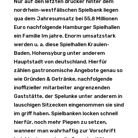
Nur auf den letzten drücker hinter dem
nordrhein-westfälischen Spielbank liegen
qua dem Jahresumsatz bei 55,8 Millionen
Euro nachfolgende Hamburger Spielhallen
ein Familie Im jahre. Enorm umsatzstark
werden u. a. diese Spielhallen Kraulen-
Baden, Hohensyburg unter anderem
Hauptstadt von deutschland. Hierfür
zählen gastronomische Angebote genau so
wie Gründen & Getränke, nachfolgende
inoffizieller mitarbeiter angrenzenden
Gaststätte, der Spelunke unter anderem in
lauschigen Sitzecken eingenommen sie sind
im griff haben. Spielbanken locken schnell
hierfür, noch mehr Piepen zu setzen,
wanneer man wahrhaftig zur Vorschrift