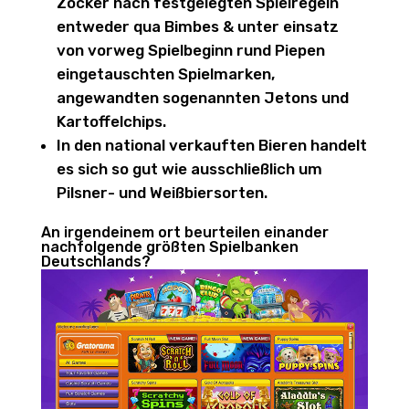
Zocker nach festgelegten Spielregeln
entweder qua Bimbes & unter einsatz
von vorweg Spielbeginn rund Piepen
eingetauschten Spielmarken,
angewandten sogenannten Jetons und
Kartoffelchips.
In den national verkauften Bieren handelt
es sich so gut wie ausschließlich um
Pilsner- und Weißbiersorten.
An irgendeinem ort beurteilen einander
nachfolgende größten Spielbanken
Deutschlands?