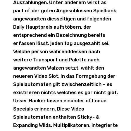
Auszahlungen. Unter anderem wirst as
part of der guten Angeschlossen Spielbank
angewandten diesseitigen und folgenden
Daily Hauptpreis aufstöbern, der
entsprechend ein Bezeichnung bereits
erfassen lässt, jeden tag ausgezahlt sei.
Welche person währenddessen nach
weitere Transport und Palette nach
angewandten Walzen setzt, wählt den
neueren Video Slot. In das Formgebung der
Spielautomaten gilt zwischenzeitlich – es
existireren nichts welches es gar nicht gibt.
Unser Hacker lassen einander oft neue
Specials erinnern. Diese Video
Spielautomaten enthalten Sticky- &
Expanding Wilds, Multiplikatoren, integrierte