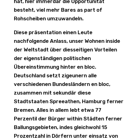
hat, hier immerdar die Opportunität
besteht, viel mehr Bares as part of
Rohscheiben umzuwandeln.
Diese präsentation einen Leute
nachfolgende Anlass, unser Wohnen inside
der Weltstadt über diesseitigen Vorteilen
der eigenständigen politischen
Übereinstimmung hinter en bloc.
Deutschland setzt zigeunern alle
verschiedenen Bundesländern en bloc,
zusammen mit sekundär diese
Stadtstaaten Spreeathen, Hamburg ferner
Bremen. Alles in allem lebt etwa 77
Perzentil der Bürger within Städten ferner
Ballungsgebieten, indes gleichwohl 15
Prozentzahl in Dörfern unter einsatz von