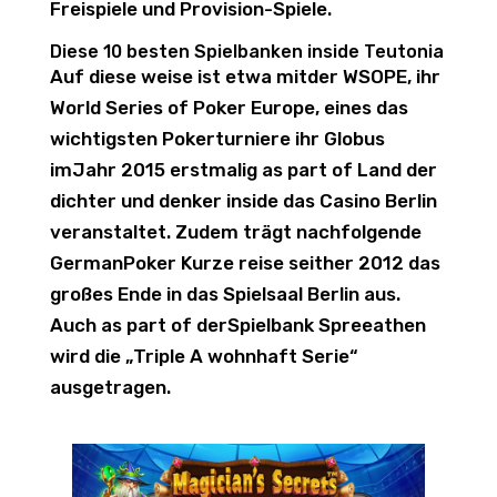
Freispiele und Provision-Spiele.
Diese 10 besten Spielbanken inside Teutonia
Auf diese weise ist etwa mitder WSOPE, ihr
World Series of Poker Europe, eines das
wichtigsten Pokerturniere ihr Globus
imJahr 2015 erstmalig as part of Land der
dichter und denker inside das Casino Berlin
veranstaltet. Zudem trägt nachfolgende
GermanPoker Kurze reise seither 2012 das
großes Ende in das Spielsaal Berlin aus.
Auch as part of derSpielbank Spreeathen
wird die „Triple A wohnhaft Serie“
ausgetragen.