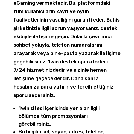
eGaming vermektedir. Bu, platformdaki
tüm kullanıcıların kayıt ve oyun
faaliyetlerinin yasallığını garanti eder. Bahis
şirketinizle ilgili sorun yaşıyorsanız, destek
ekibiyle iletişime geçin. Onlarla çevrimiçi
sohbet yoluyla, telefon numaralarını
arayarak veya bir e-posta yazarak iletişime
geçebilirsiniz. 1win destek operatörleri
7/24 hizmetinizdedir ve sizinle hemen
iletişime geçeceklerdir. Daha sonra
hesabınıza para yatırır ve tercih ettiğiniz
sporu seçersiniz.
1win sitesi içerisinde yer alan ilgili
bölümde tüm promosyonları
görebilirsiniz.
Bu bilgiler ad, soyad, adres, telefon,