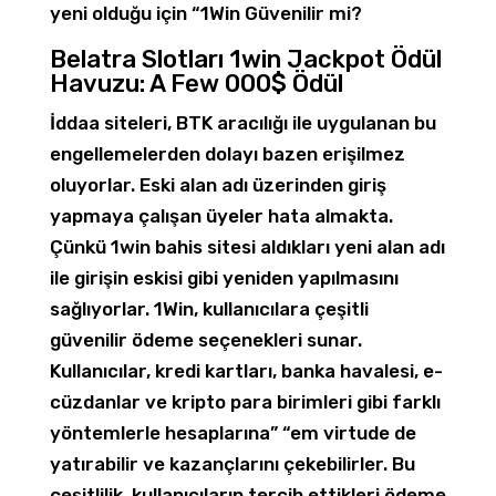
yeni olduğu için “1Win Güvenilir mi?
Belatra Slotları 1win Jackpot Ödül
Havuzu: A Few 000$ Ödül
İddaa siteleri, BTK aracılığı ile uygulanan bu
engellemelerden dolayı bazen erişilmez
oluyorlar. Eski alan adı üzerinden giriş
yapmaya çalışan üyeler hata almakta.
Çünkü 1win bahis sitesi aldıkları yeni alan adı
ile girişin eskisi gibi yeniden yapılmasını
sağlıyorlar. 1Win, kullanıcılara çeşitli
güvenilir ödeme seçenekleri sunar.
Kullanıcılar, kredi kartları, banka havalesi, e-
cüzdanlar ve kripto para birimleri gibi farklı
yöntemlerle hesaplarına” “em virtude de
yatırabilir ve kazançlarını çekebilirler. Bu
çeşitlilik, kullanıcıların tercih ettikleri ödeme