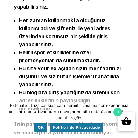
yapabilirsiniz.
Her zaman kullanmakta olduğunuz
kullanıcı adı ve şifreniz ile yeni adres
üzerinden sorunsuz bir şekilde giriş
yapabilirsiniz.
Belirli spor etkinliklerine özel
promosyonlar da sunulmaktadır.
Bu site your ex açıdan sizin menfaatinizi
düşünür ve siz bütün işlemleri rahatlıkla
yapabilirsiniz.
Bu bloglara giriş yaptığınızda sitenin son
adres linklerinin paylaşıldığını
Este site utiliza cookies para permitir uma melhor experiência
göreceksiniz.
por parte do utilizador. Ao navegar no site estará a consentir a
0
sua utilização.
1Win para yatırma seçenekleri komisyonsuz
OK
Política de Privacidade
ve anında para yatırma imkânı sunuyor.