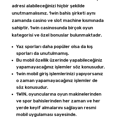
adresi alabileceğinizi hiçbir şekilde
unutmamalısınız. 1win bahis şirketi aynı
zamanda casino ve slot machine kısmınada
sahiptir. 1win casinosunda birçok oyun
kategorisi ve özel bonuslar bulunmaktadır.
Yaz sporları daha popüler olsa da kış
sporları da unutulmamış.
Bu mobil özellik üzerinde yapabileceğiniz
yapamayacağınız işlemler söz konusudur.
1win mobil giriş işlemlerinizi yapıyorsanız
o zaman yapamayacağınız işlemler de
söz konusudur.
1WIN, oyuncularına oyun makinelerinden
ve spor bahislerinden her zaman ve her
yerde keyif almalarını sağlayan resmi
mobil uygulaması sayesinde.