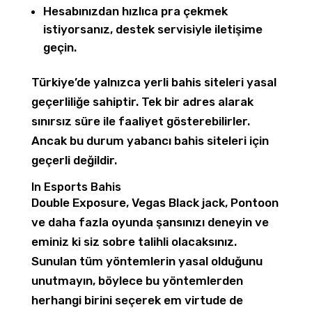
Hesabınızdan hızlıca pra çekmek
istiyorsanız, destek servisiyle iletişime
geçin.
Türkiye’de yalnızca yerli bahis siteleri yasal
geçerliliğe sahiptir. Tek bir adres alarak
sınırsız süre ile faaliyet gösterebilirler.
Ancak bu durum yabancı bahis siteleri için
geçerli değildir.
In Esports Bahis
Double Exposure, Vegas Black jack, Pontoon
ve daha fazla oyunda şansınızı deneyin ve
eminiz ki siz sobre talihli olacaksınız.
Sunulan tüm yöntemlerin yasal olduğunu
unutmayın, böylece bu yöntemlerden
herhangi birini seçerek em virtude de