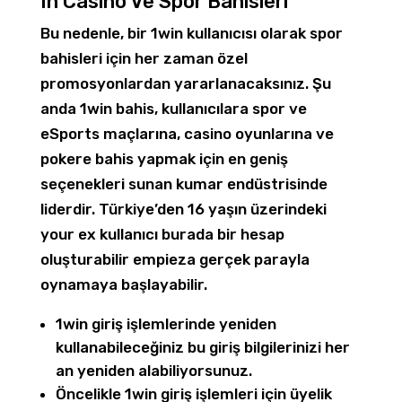
In Casino Ve Spor Bahisleri
Bu nedenle, bir 1win kullanıcısı olarak spor
bahisleri için her zaman özel
promosyonlardan yararlanacaksınız. Şu
anda 1win bahis, kullanıcılara spor ve
eSports maçlarına, casino oyunlarına ve
pokere bahis yapmak için en geniş
seçenekleri sunan kumar endüstrisinde
liderdir. Türkiye’den 16 yaşın üzerindeki
your ex kullanıcı burada bir hesap
oluşturabilir empieza gerçek parayla
oynamaya başlayabilir.
1win giriş işlemlerinde yeniden
kullanabileceğiniz bu giriş bilgilerinizi her
an yeniden alabiliyorsunuz.
Öncelikle 1win giriş işlemleri için üyelik