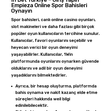
Empieza Online Spor Bahisleri
Oynayın
Spor bahisleri, canlı online casino oyunları,
slot makineleri ve daha fazlası gibi birçok
popüler oyun kullanıcıların tercihine sunulur.
Kullanıcılar, favori oyunlarını seçebilir ve
heyecan verici bir oyun deneyimi
yaşayabilirler. Kullanıcılar, 1Win
platformunda oyunlarını oynarken güvende
olduklarını ve adil bir oyun deneyimi
yaşadıklarını bilmektedirler.
Ayrıca, bir hesap oluşturma, platformda
bahis oynama ve nakit kazanç elde etme
süreçleri hakkında weil bilgi
edinilebilecektir.