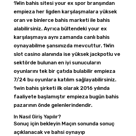
1Win bahis sitesi your ex spor branşından
empieza her ligden karşılaşmalara yüksek
oran ve binlerce bahis marketi ile bahis
alabilirsiniz. Ayrıca bültendeki your ex
karşılaşmaya aynı zamanda canlı bahis
oynayabilme şansınızda mevcuttur. 1Win
slot casino alanında ise yüksek jackpotlu ve
sektörde bulunan en iyi sunucuların
oyunlarını tek bir çatıda bulabilir empieza
7/24 bu oyunlara katılım sağlayabilirsiniz.
1win bahis şirketi ilk olarak 2016 yılında
faaliyete başlamıştır empieza bugün bahis
pazarının önde gelenlerindendir.
In Nasıl Giriş Yapılır?
Sonuç için bekleyin Maçın sonunda sonuç
açıklanacak ve bahsi oynayıp