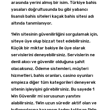
arasında yerini almış bir isim. Türkiye bahis
yasaları doğrultusunda bu gibi yabancı
lisanslı bahis siteleri kaçak bahis sitesi adı
altında tanımlanıyor.
1Win sitesinin güvenilirliğini sorgulamak için,
siteye üye olup bizzat test edebilirsiniz.
Küçük bir miktar bakiye ile üye olarak
servislerini deneyebilirsiniz. Servislerin ne
denli akıcı ve güvenilir olduğuna şahit
olacaksınız. Ödeme sistemleri, müşteri
hizmetleri, bahis oranları, casino oyunları
empieza diğer tüm kategorileri deneyerek
sitenin işleyişini görebilirsiniz. Bu sayede 1
Win Güvenilir mi sorusunun yanıtını
alabilirsiniz. 1Win uzun süredir aktif olan ve
kullanıcılarına kazancın tadını tattıran 1Win,