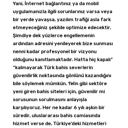
Yani, İnternet bağlantınız ya da mobil
uygulamanızla ilgili sorunlarınız varsa veya
bir yerde yavaşsa, yazılım trafiği asla fark
etmeyeceğiniz şekilde optimize edecektir.
Şimdiye dek yüzlerce engellemenin
ardından adresini yenileyerek bize sunması
nenni kadar profesyonel bir vizyonu
olduğunu kanıtlamaktadır. Hatta hiç kapalı”
“kalmayarak Türk bahis severlerin
güvenilirlik noktasında gönlünü kazandığını
bile söylemek mümkün. 1Win gibi sektöre
yeni giren bahis siteleri için, güvenilir mi
sorusunun sorulmasını anlayışla
karşılıyoruz. Her ne kadar 6 yılı aşkın bir
süredir, uluslararası bahis camiasında
hizmet verse de, Türkiye’deki hizmetleri